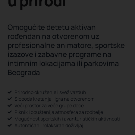
u prirodi
Omogućite detetu aktivan
rođendan na otvorenom uz
profesionalne animatore, sportske
izazove i zabavne programe na
intimnim lokacijama ili parkovima
Beograda
Prirodno okruženje i svež vazduh
Sloboda kretanja i igra na otvorenom
Veći prostor za veće grupe dece
Piknik i opuštenija atmosfera za roditelje
Mogućnost sportskih i avanturističkih aktivnosti
Autentičan i relaksiran doživljaj