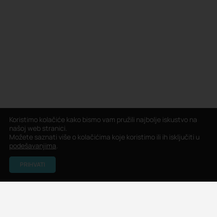
Koristimo kolačiće kako bismo vam pružili najbolje iskustvo na
našoj web stranici.
Možete saznati više o kolačićima koje koristimo ili ih isključiti u
podešavanjima
.
PRIHVATI