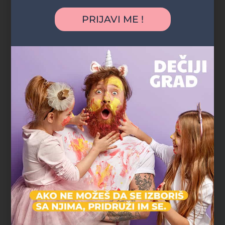
"Najveća prednost bila je što nismo morali
PRIJAVI ME !
nigde da mrdnemo. Rođendan je organizovan
u parku blizu naše zgrade, deca su se igrala
satima, a komšije i prijatelji su mogli lako da
nam se pridruže. Baš jednostavno, opušteno i
bez stresa."
Marko R.
tatasaurus
Gradski parkovi i šume
"Deca su satima trčala, istraživala i igrala se, a