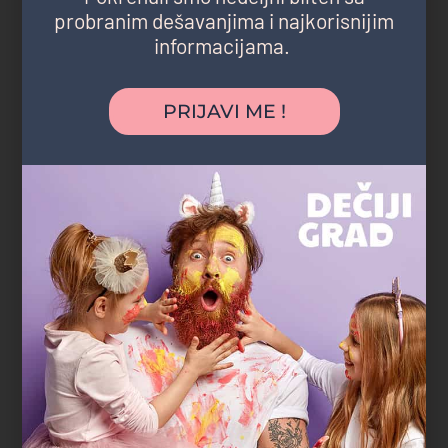
probranim dešavanjima i najkorisnijim
informacijama.
"Najveća prednost bila je što nismo morali
nigde da mrdnemo. Rođendan je
PRIJAVI ME !
organizovan u parku blizu naše zgrade,
deca su se igrala satima, a komšije i
prijatelji su mogli lako da nam se pridruže.
Baš jednostavno, opušteno i bez stresa."
Marko R.
tatasaurus
Gradski parkovi i šume