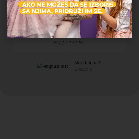
"Deca su satima trčala, istraživala i igrala
se, a čim smo stigli kući su popadali od
umora. Ovo je bio najopušteniji rođendan
koji pamtimo."
Magdalena P.
Zvezdara