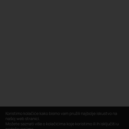
Koristimo kolačiće kako bismo vam pružili najbolje iskustvo na
našoj web stranici.
Možete saznati više o kolačićima koje koristimo ili ih isključiti u
podešavanjima
.