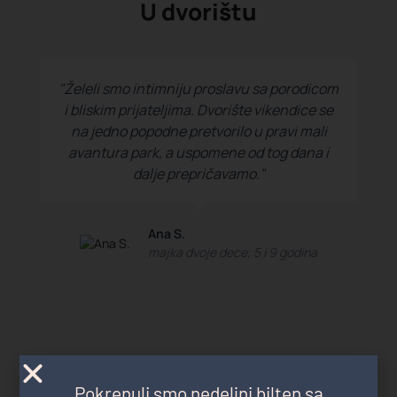
U dvorištu
"Želeli smo intimniju proslavu sa porodicom
i bliskim prijateljima. Dvorište vikendice se
na jedno popodne pretvorilo u pravi mali
avantura park, a uspomene od tog dana i
dalje prepričavamo."
Ana S.
majka dvoje dece, 5 i 9 godina
U komšiluku
Pokrenuli smo nedeljni bilten sa