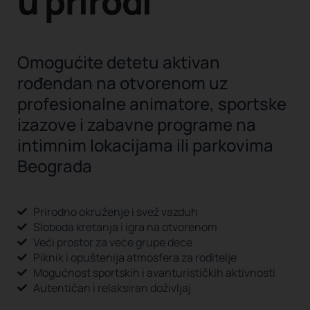
u prirodi
Omogućite detetu aktivan
rođendan na otvorenom uz
profesionalne animatore, sportske
izazove i zabavne programe na
intimnim lokacijama ili parkovima
Beograda
Prirodno okruženje i svež vazduh
Sloboda kretanja i igra na otvorenom
Veći prostor za veće grupe dece
Piknik i opuštenija atmosfera za roditelje
Mogućnost sportskih i avanturističkih aktivnosti
Autentičan i relaksiran doživljaj