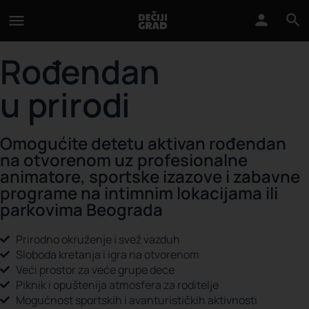
Rođendan
u prirodi
Omogućite detetu aktivan rođendan
na otvorenom uz profesionalne
animatore, sportske izazove i zabavne
programe na intimnim lokacijama ili
parkovima Beograda
Prirodno okruženje i svež vazduh
Sloboda kretanja i igra na otvorenom
Veći prostor za veće grupe dece
Piknik i opuštenija atmosfera za roditelje
Mogućnost sportskih i avanturističkih aktivnosti