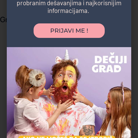
probranim dešavanjima i najkorisnijim
informacijama.
Gradski parkovi i šume
PRIJAVI ME !
"Deca su satima trčala, istraživala i igrala se,
a čim smo stigli kući su popadali od umora.
Ovo je bio najopušteniji rođendan koji
pamtimo."
Magdalena P.
Zvezdara