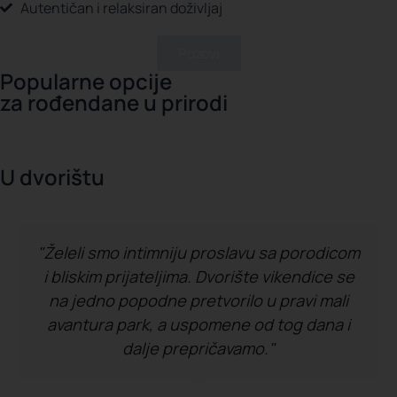
Autentičan i relaksiran doživljaj
Pozovi
Popularne opcije
za rođendane u prirodi
U dvorištu
"Želeli smo intimniju proslavu sa porodicom
i bliskim prijateljima. Dvorište vikendice se
na jedno popodne pretvorilo u pravi mali
avantura park, a uspomene od tog dana i
dalje prepričavamo."