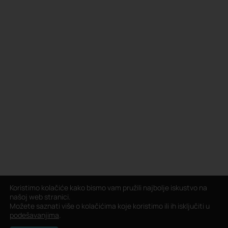
Koristimo kolačiće kako bismo vam pružili najbolje iskustvo na
našoj web stranici.
Možete saznati više o kolačićima koje koristimo ili ih isključiti u
podešavanjima
.