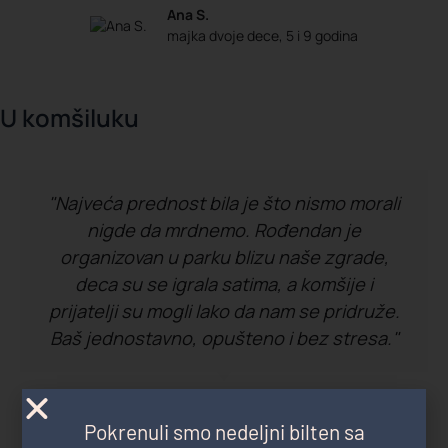
Ana S.
majka dvoje dece, 5 i 9 godina
U komšiluku
"Najveća prednost bila je što nismo morali
nigde da mrdnemo. Rođendan je
organizovan u parku blizu naše zgrade,
deca su se igrala satima, a komšije i
prijatelji su mogli lako da nam se pridruže.
Baš jednostavno, opušteno i bez stresa."
Marko R.
Pokrenuli smo nedeljni bilten sa
tatasaurus