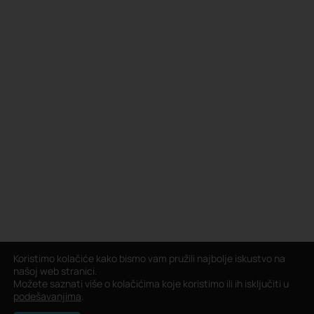
Koristimo kolačiće kako bismo vam pružili najbolje iskustvo na
našoj web stranici.
Možete saznati više o kolačićima koje koristimo ili ih isključiti u
podešavanjima
.