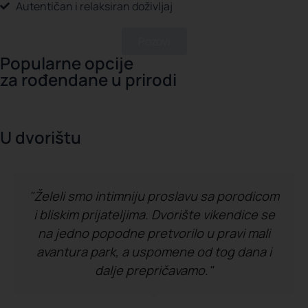
Autentičan i relaksiran doživljaj
Pozovi
Popularne opcije
za rođendane u prirodi
U dvorištu
"Želeli smo intimniju proslavu sa porodicom
i bliskim prijateljima. Dvorište vikendice se
na jedno popodne pretvorilo u pravi mali
avantura park, a uspomene od tog dana i
dalje prepričavamo."