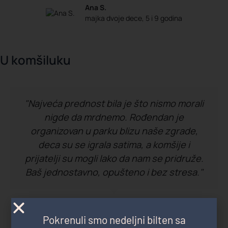
Ana S.
majka dvoje dece, 5 i 9 godina
U komšiluku
"Najveća prednost bila je što nismo morali
nigde da mrdnemo. Rođendan je
organizovan u parku blizu naše zgrade,
deca su se igrala satima, a komšije i
prijatelji su mogli lako da nam se pridruže.
Baš jednostavno, opušteno i bez stresa."
Marko R.
Pokrenuli smo nedeljni bilten sa
tatasaurus