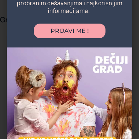
probranim dešavanjima i najkorisnijim
informacijama.
Gradski parkovi i šume
PRIJAVI ME !
"Deca su satima trčala, istraživala i igrala se,
a čim smo stigli kući su popadali od umora.
Ovo je bio najopušteniji rođendan koji
pamtimo."
Magdalena P.
Zvezdara