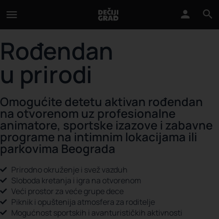
Rođendan
u prirodi
Omogućite detetu aktivan rođendan
na otvorenom uz profesionalne
animatore, sportske izazove i zabavne
programe na intimnim lokacijama ili
parkovima Beograda
Prirodno okruženje i svež vazduh
Sloboda kretanja i igra na otvorenom
Veći prostor za veće grupe dece
Piknik i opuštenija atmosfera za roditelje
Mogućnost sportskih i avanturističkih aktivnosti