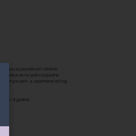
proslavu sa porodicom i bliskim
e vikendice se na jedno popodne
li avantura park, a uspomene od tog
vamo."
ce, 5 i 9 godina