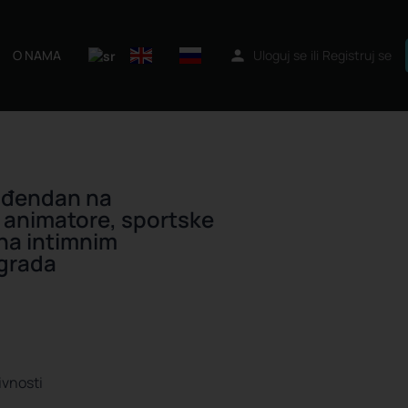
O NAMA
Uloguj se
ili
Registruj se
ođendan na
 animatore, sportske
na intimnim
ograda
ivnosti