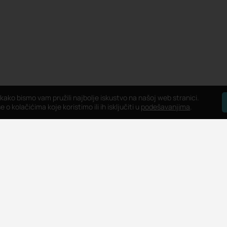
 kako bismo vam pružili najbolje iskustvo na našoj web stranici.
 o kolačićima koje koristimo ili ih isključiti u
podešavanjima
.