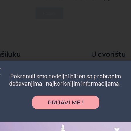
Pozovi
šiluku
U dvorištu
rednost bila je što nismo morali nigde da
"Želeli smo intimniju 
ođendan je organizovan u parku blizu naše
prijateljima. Dvorišt
Pokrenuli smo nedeljni bilten sa probranim
a su se igrala satima, a komšije i prijatelji su
pretvorilo u pravi ma
dešavanjima i najkorisnijim informacijama.
 da nam se pridruže. Baš jednostavno, opušteno i
dana i dalje prepriča
."
Ana S.
majka dvoje de
atasaurus
PRIJAVI ME !