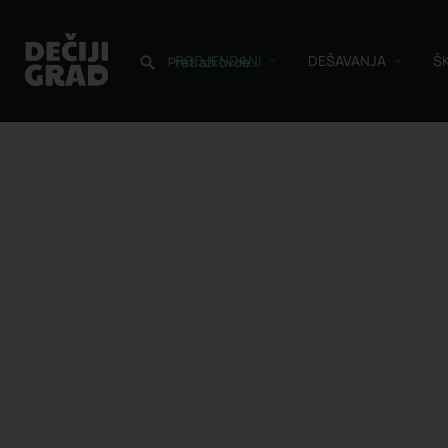
RODJENDANI
DEŠAVANJA
Š