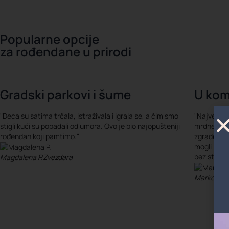
Popularne opcije
za rođendane u prirodi
Gradski parkovi i šume
U kom
"Deca su satima trčala, istraživala i igrala se, a čim smo
"Najveća p
stigli kući su popadali od umora. Ovo je bio najopušteniji
mrdnemo. R
rođendan koji pamtimo."
zgrade, dec
mogli lako
bez stresa
Magdalena P.
Zvezdara
Marko R.
t