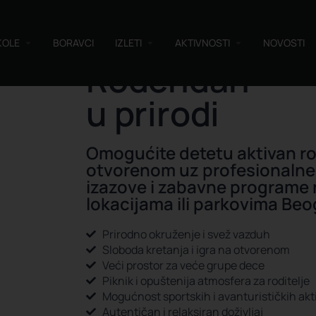
KOLE
BORAVCI
IZLETI
AKTIVNOSTI
NOVOSTI
Rođendan
u prirodi
Omogućite detetu aktivan r
otvorenom uz profesionalne
izazove i zabavne programe 
lokacijama ili parkovima Be
Prirodno okruženje i svež vazduh
Sloboda kretanja i igra na otvorenom
Veći prostor za veće grupe dece
Piknik i opuštenija atmosfera za roditelje
Mogućnost sportskih i avanturističkih akt
Autentičan i relaksiran doživljaj