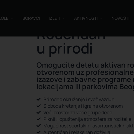
KOLE
BORAVCI
IZLETI
AKTIVNOSTI
NOVOSTI
Rođendan
u prirodi
Omogućite detetu aktivan r
otvorenom uz profesionalne
izazove i zabavne programe 
lokacijama ili parkovima Be
Prirodno okruženje i svež vazduh
Sloboda kretanja i igra na otvorenom
Veći prostor za veće grupe dece
Piknik i opuštenija atmosfera za roditelje
Mogućnost sportskih i avanturističkih akt
Autentičan i relaksiran doživljaj