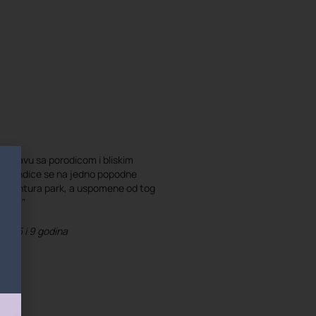
proslavu sa porodicom i bliskim
e vikendice se na jedno popodne
li avantura park, a uspomene od tog
vamo."
ce, 5 i 9 godina