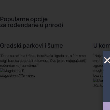
Popularne opcije
za rođendane u prirodi
Gradski parkovi i šume
U kom
"Deca su satima trčala, istraživala i igrala se, a čim smo
"Najveća p
stigli kući su popadali od umora. Ovo je bio najopušteniji
mrdnemo. R
rođendan koji pamtimo."
zgrade, dec
mogli lako
bez stresa
Magdalena P.
Zvezdara
Marko R.
t