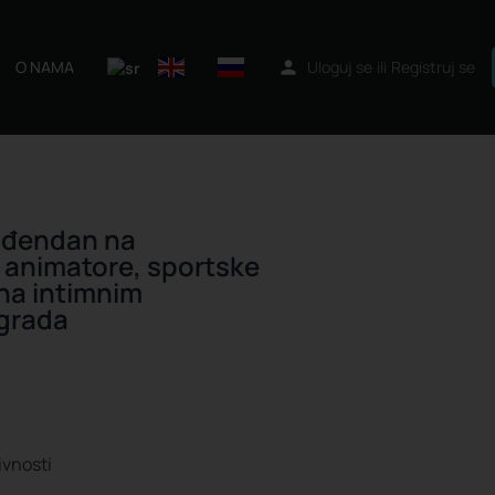
O NAMA
Uloguj se
ili
Registruj se
ođendan na
 animatore, sportske
na intimnim
ograda
ivnosti