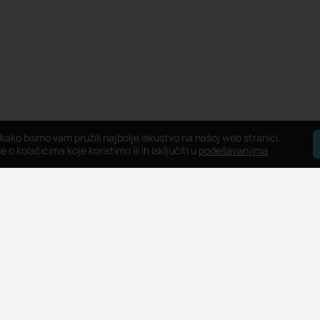
 kako bismo vam pružili najbolje iskustvo na našoj web stranici.
 o kolačićima koje koristimo ili ih isključiti u
podešavanjima
.