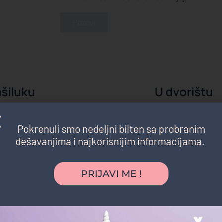
Pozovi
šiluku
U dvorištu
rednost bila je što nismo morali nigde da
"Želeli smo intimniju 
ođendan je organizovan u parku blizu naše
prijateljima. Dvorišt
Pokrenuli smo nedeljni bilten sa probranim
a su se igrala satima, a komšije i prijatelji su
pretvorilo u pravi ma
dešavanjima i najkorisnijim informacijama.
 da nam se pridruže. Baš jednostavno, opušteno i
dana i dalje prepriča
."
Ana S.
majka dvoje de
atasaurus
PRIJAVI ME !