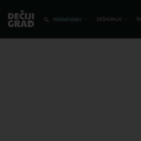
RODJENDANI
DEŠAVANJA
Š