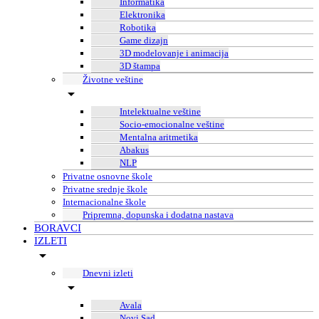
Informatika
Elektronika
Robotika
Game dizajn
3D modelovanje i animacija
3D štampa
Životne veštine
Intelektualne veštine
Socio-emocionalne veštine
Mentalna aritmetika
Abakus
NLP
Privatne osnovne škole
Privatne srednje škole
Internacionalne škole
Pripremna, dopunska i dodatna nastava
BORAVCI
IZLETI
Dnevni izleti
Avala
Novi Sad