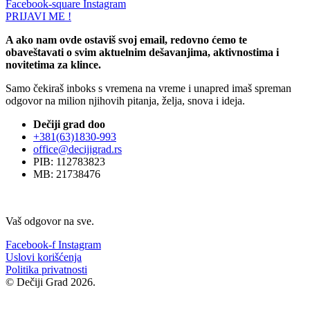
Facebook-square
Instagram
PRIJAVI ME !
A ako nam ovde ostaviš svoj email, redovno ćemo te
obaveštavati o svim aktuelnim dešavanjima, aktivnostima i
novitetima za klince.
Samo čekiraš inboks s vremena na vreme i unapred imaš spreman
odgovor na milion njihovih pitanja, želja, snova i ideja.
Dečiji grad doo
+381(63)1830-993
office@decijigrad.rs
PIB: 112783823
MB: 21738476
Vaš odgovor na sve.
Facebook-f
Instagram
Uslovi korišćenja
Politika privatnosti
© Dečiji Grad 2026.