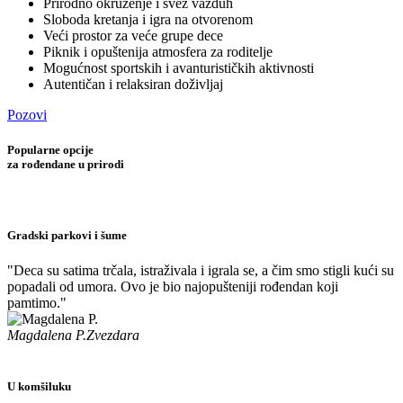
Prirodno okruženje i svež vazduh
Sloboda kretanja i igra na otvorenom
Veći prostor za veće grupe dece
Piknik i opuštenija atmosfera za roditelje
Mogućnost sportskih i avanturističkih aktivnosti
Autentičan i relaksiran doživljaj
Pozovi
Popularne opcije
za rođendane u prirodi
Gradski parkovi i šume
"Deca su satima trčala, istraživala i igrala se, a čim smo stigli kući su
popadali od umora. Ovo je bio najopušteniji rođendan koji
pamtimo."
Magdalena P.
Zvezdara
U komšiluku