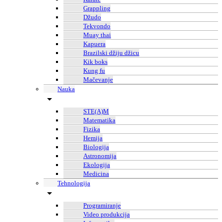
Grappling
Džudo
Tekvondo
Muay thai
Kapuera
Brazilski džiju džicu
Kik boks
Kung fu
Mačevanje
Nauka
STE(A)M
Matematika
Fizika
Hemija
Biologija
Astronomija
Ekologija
Medicina
Tehnologija
Programiranje
Video produkcija