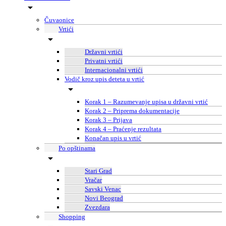
Čuvaonice
Vrtići
Državni vrtići
Privatni vrtići
Internacionalni vrtići
Vodič kroz upis deteta u vrtić
Korak 1 – Razumevanje upisa u državni vrtić
Korak 2 – Priprema dokumentacije
Korak 3 – Prijava
Korak 4 – Praćenje rezultata
Konačan upis u vrtić
Po opštinama
Stari Grad
Vračar
Savski Venac
Novi Beograd
Zvezdara
Shopping