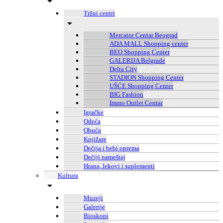
Tržni centri
Mercator Centar Beograd
ADA MALL Shopping center
BEO Shopping Center
GALERIJA Belgrade
Delta City
STADION Shopping Center
UŠĆE Shopping Center
BIG Fashion
Immo Outlet Centar
Igračke
Odeća
Obuća
Knjižare
Dečija i bebi oprema
Dečiji nameštaj
Hrana, lekovi i suplementi
Kultura
Muzeji
Galerije
Bioskopi