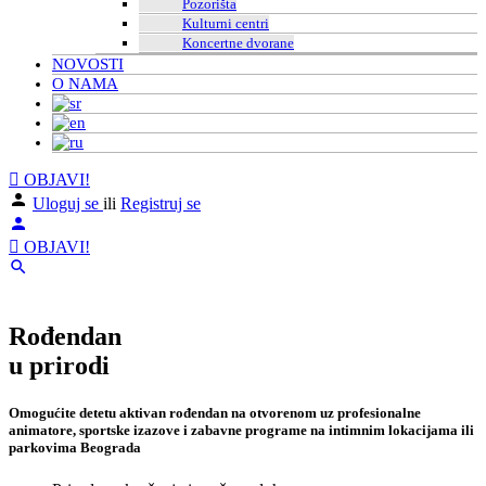
Pozorišta
Kulturni centri
Koncertne dvorane
NOVOSTI
O NAMA
OBJAVI!
Uloguj se
ili
Registruj se
OBJAVI!
Rođendan
u prirodi
Omogućite detetu aktivan rođendan na otvorenom uz profesionalne
animatore, sportske izazove i zabavne programe na intimnim lokacijama ili
parkovima Beograda