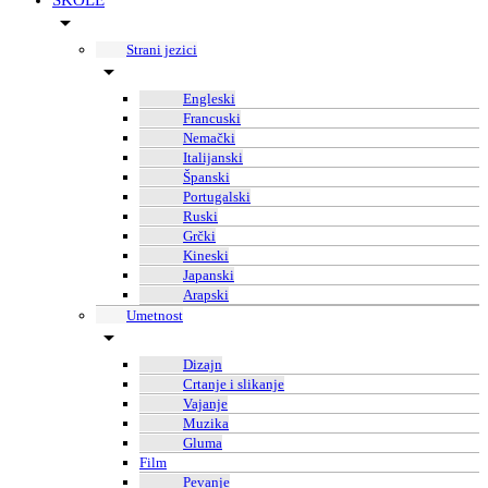
ŠKOLE
Strani jezici
Engleski
Francuski
Nemački
Italijanski
Španski
Portugalski
Ruski
Grčki
Kineski
Japanski
Arapski
Umetnost
Dizajn
Crtanje i slikanje
Vajanje
Muzika
Gluma
Film
Pevanje