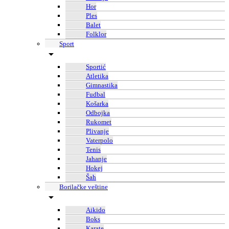
Hor
Ples
Balet
Folklor
Sport
Sportić
Atletika
Gimnastika
Fudbal
Košarka
Odbojka
Rukomet
Plivanje
Vaterpolo
Tenis
Jahanje
Hokej
Šah
Borilačke veštine
Aikido
Boks
Karate