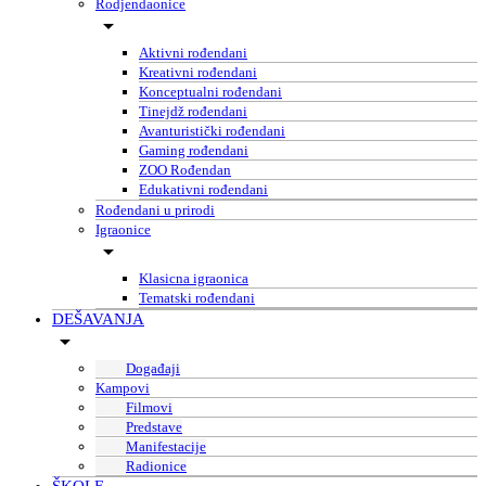
Rodjendaonice
Aktivni rođendani
Kreativni rođendani
Konceptualni rođendani
Tinejdž rođendani
Avanturistički rođendani
Gaming rođendani
ZOO Rođendan
Edukativni rođendani
Rođendani u prirodi
Igraonice
Klasicna igraonica
Tematski rođendani
DEŠAVANJA
Događaji
Kampovi
Filmovi
Predstave
Manifestacije
Radionice