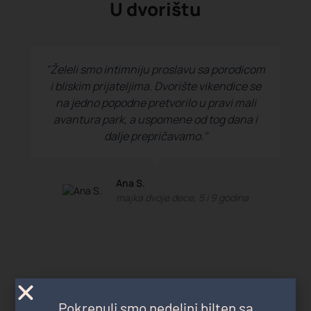
U dvorištu
"Želeli smo intimniju proslavu sa porodicom
i bliskim prijateljima. Dvorište vikendice se
na jedno popodne pretvorilo u pravi mali
avantura park, a uspomene od tog dana i
dalje prepričavamo."
Ana S.
majka dvoje dece, 5 i 9 godina
U komšiluku
Pokrenuli smo nedeljni bilten sa