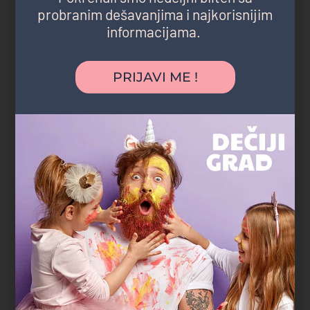
probranim dešavanjima i najkorisnijim
informacijama.
"Najveća prednost bila je što nismo morali
nigde da mrdnemo. Rođendan je
PRIJAVI ME !
organizovan u parku blizu naše zgrade,
deca su se igrala satima, a komšije i
prijatelji su mogli lako da nam se pridruže.
Baš jednostavno, opušteno i bez stresa."
Marko R.
tatasaurus
Gradski parkovi i šume