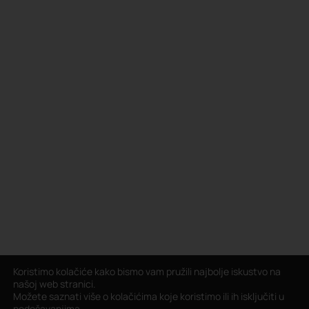
Koristimo kolačiće kako bismo vam pružili najbolje iskustvo na
našoj web stranici.
Možete saznati više o kolačićima koje koristimo ili ih isključiti u
podešavanjima
.