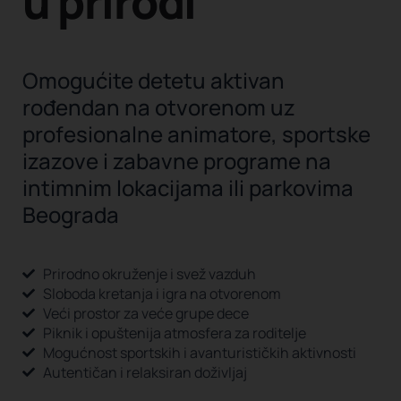
u prirodi
Omogućite detetu aktivan
rođendan na otvorenom uz
profesionalne animatore, sportske
izazove i zabavne programe na
intimnim lokacijama ili parkovima
Beograda
Prirodno okruženje i svež vazduh
Sloboda kretanja i igra na otvorenom
Veći prostor za veće grupe dece
Piknik i opuštenija atmosfera za roditelje
Mogućnost sportskih i avanturističkih aktivnosti
Autentičan i relaksiran doživljaj