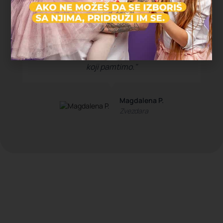
"Deca su satima trčala, istraživala i igrala
se, a čim smo stigli kući su popadali od
umora. Ovo je bio najopušteniji rođendan
koji pamtimo."
Magdalena P.
Zvezdara