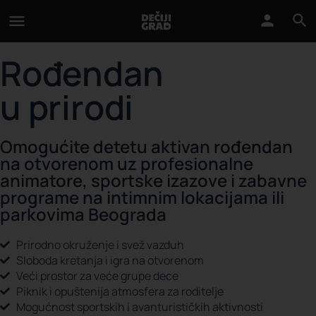
Rođendan
u prirodi
Omogućite detetu aktivan rođendan
na otvorenom uz profesionalne
animatore, sportske izazove i zabavne
programe na intimnim lokacijama ili
parkovima Beograda
Prirodno okruženje i svež vazduh
Sloboda kretanja i igra na otvorenom
Veći prostor za veće grupe dece
Piknik i opuštenija atmosfera za roditelje
Mogućnost sportskih i avanturističkih aktivnosti