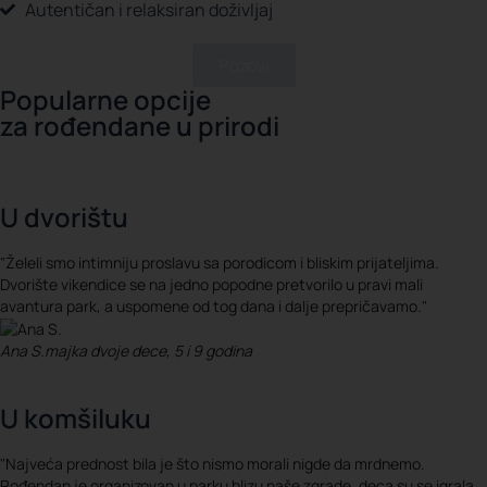
Autentičan i relaksiran doživljaj
Pozovi
Popularne opcije
za rođendane u prirodi
U dvorištu
"Želeli smo intimniju proslavu sa porodicom i bliskim prijateljima.
Dvorište vikendice se na jedno popodne pretvorilo u pravi mali
avantura park, a uspomene od tog dana i dalje prepričavamo."
Ana S.
majka dvoje dece, 5 i 9 godina
U komšiluku
"Najveća prednost bila je što nismo morali nigde da mrdnemo.
Rođendan je organizovan u parku blizu naše zgrade, deca su se igrala