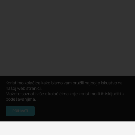
Koristimo kolačiće kako bismo vam pružili najbolje iskustvo na
našoj web stranici.
Možete saznati više o kolačićima koje koristimo ili ih isključiti u
podešavanjima
.
PRIHVATI