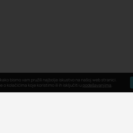
 kako bismo vam pružili najbolje iskustvo na našoj web stranici.
 o kolačićima koje koristimo ili ih isključiti u
podešavanjima
.