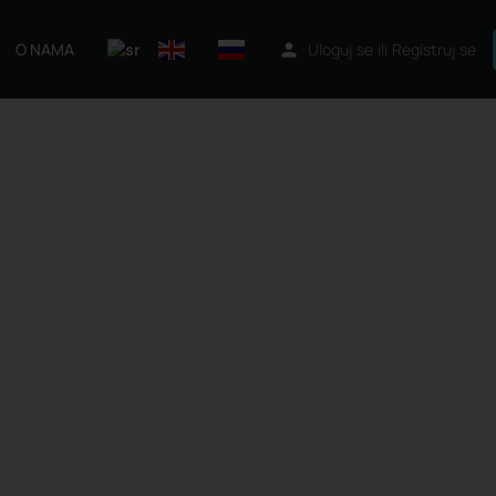
O NAMA
Uloguj se
ili
Registruj se