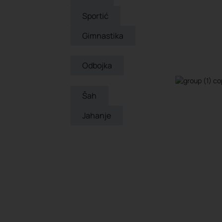
Sportić
Gimnastika
Odbojka
Šah
Jahanje
Pretraži