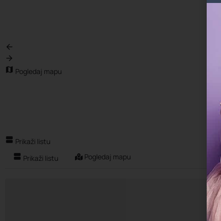
{{ term.name }}
Učitaj još
Pogledaj mapu
Prikaži listu
Pogledaj mapu
Prikaži listu