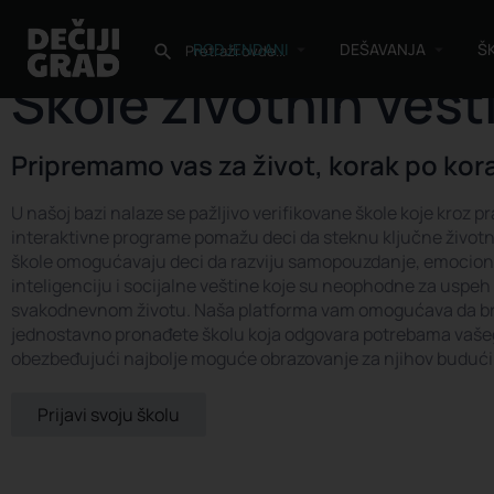
RODJENDANI
DEŠAVANJA
Š
Škole životnih vešt
Pripremamo vas za život, korak po kor
U našoj bazi nalaze se pažljivo verifikovane škole koje kroz pr
interaktivne programe pomažu deci da steknu ključne životn
škole omogućavaju deci da razviju samopouzdanje, emocio
inteligenciju i socijalne veštine koje su neophodne za uspeh
svakodnevnom životu. Naša platforma vam omogućava da br
jednostavno pronađete školu koja odgovara potrebama vaše
obezbeđujući najbolje moguće obrazovanje za njihov budući
Prijavi svoju školu