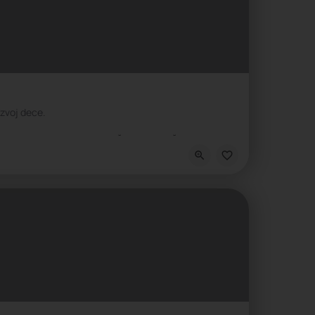
zvoj dece.
Škola intelektualnih veština, Škola nauke, Škola socio-emocijalnih veština, 