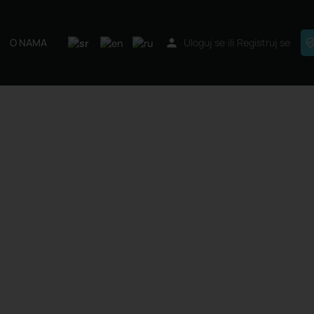
O NAMA
Uloguj se
ili
Registruj se