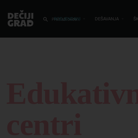
RODJENDANI
DEŠAVANJA
Š
Edukativn
centri