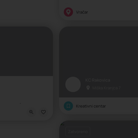
Kreativni centar, Umetnička škola
Vračar
KC Rakovica
Miška Kranjca 7
kola nauke, Škola socio-emocijalnih veština, Škola tehnologija, Škola životni
Kreativni centar
Zatvoreno