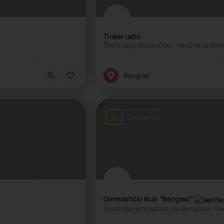
Tinker Labs
Škola koju deca vode - naučne radioni
kola nauke, Škola socio-emocijalnih veština, Škola tehnologija, Škola životni
Edukativni centar, Kreativni centar, 
Beograd
Otvoreno
Gimnastički klub "Beograd"
Sportska gimnastika za devojčice i de