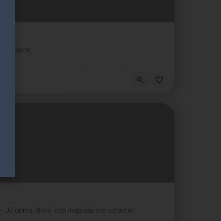
zvoj dece.
Škola intelektualnih veština, Škola nauke, Škola socio-emocijalnih veština, 
Učionica, škola koja inspiriše sve uzraste!