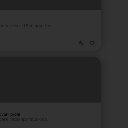
ce za decu od 3 do 14 godina.
h veština
Škola intelektualnih veština, Škola nauke
čake, Škola sporta za decu,