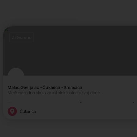
Zatvoreno
Malac Genijalac - Čukarica - Sremčica
Međunarodna škola za intelektualni razvoj dece.
Edukativni centar, Kreativni centar, Škola intelektualnih veština, Š
Čukarica