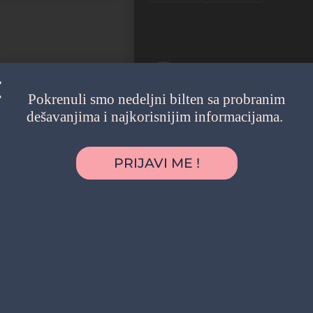
Pokrenuli smo nedeljni bilten sa probranim
Beo Art House (BAH)
dešavanjima i najkorisnijim informacijama.
"U BAH-u svaki rođendan je umetničk
Kreativni rođendan
Kreativni centar
+1
PRIJAVI ME !
Vračar
Zatvoreno