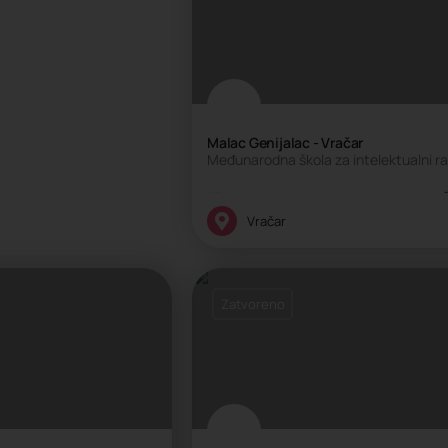
Malac Genijalac - Vračar
Međunarodna škola za intelektualni ra
Edukativni centar, Kreativni centar, 
Vračar
Zatvoreno