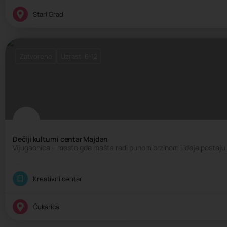
Edukativni centar, Kreativni centar, Škola intelektualnih veština, Š
Stari Grad
Zatvoreno
Uzrast: 6-12
Dečiji kulturni centar Majdan
Vijugaonica – mesto gde mašta radi punom brzinom i ideje postaju 
Kreativni rođendan
Kreativni centar
Čukarica