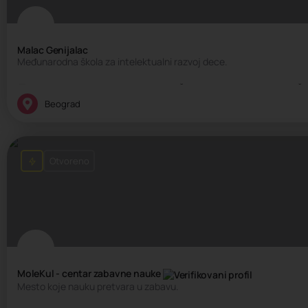
Malac Genijalac
Međunarodna škola za intelektualni razvoj dece.
Edukativni centar, Kreativni centar, Škola intelektualnih veština, Š
Beograd
Otvoreno
MoleKul - centar zabavne nauke
Mesto koje nauku pretvara u zabavu.