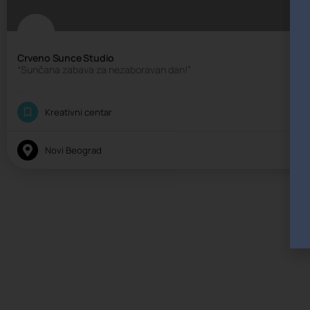
Crveno Sunce Studio
“Sunčana zabava za nezaboravan dan!”
Kreativni rođendan
Kreativni centar
Novi Beograd