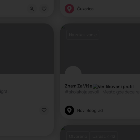
kola nauke
Kreativni centar, Škola sporta, Škola
Čukarica
Na zakazivanje
Znam Za Više
igra.
#skolakojasevoli - Mesto gde deca rast
Edukativni centar, Kreativni centar,
Novi Beograd
Otvoreno
Uzrast: 4-12