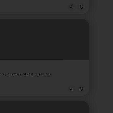
 životnih veština
u, istražuju i stvaraju kroz igru.
 Obrazovanje, Škola intelektualnih veština, Škola nauke, Škola socio-emocija