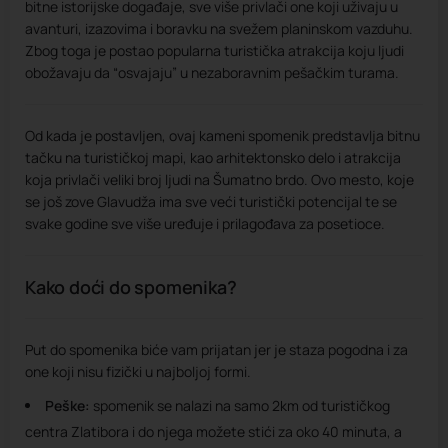
bitne istorijske događaje, sve više privlači one koji uživaju u
avanturi, izazovima i boravku na svežem planinskom vazduhu.
Zbog toga je postao popularna turistička atrakcija koju ljudi
obožavaju da “osvajaju” u nezaboravnim pešačkim turama.
Od kada je postavljen, ovaj kameni spomenik predstavlja bitnu
tačku na turističkoj mapi, kao arhitektonsko delo i atrakcija
koja privlači veliki broj ljudi na Šumatno brdo. Ovo mesto, koje
se još zove Glavudža ima sve veći turistički potencijal te se
svake godine sve više uređuje i prilagođava za posetioce.
Kako doći do spomenika?
Put do spomenika biće vam prijatan jer je staza pogodna i za
one koji nisu fizički u najboljoj formi.
Peške:
spomenik se nalazi na samo 2km od turističkog
centra Zlatibora i do njega možete stići za oko 40 minuta, a