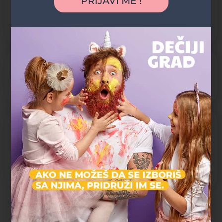
PRIJAVI ME !
Spomenik / Statua
gradjevina
Spomenik kulture
Specifičnosti
Na otvorenom
U prirodi
Aktivnosti koje pruža
Kultura i istorija
Obilazak i razgledanje
Umetnost
Možda vas zanima i sledeće: