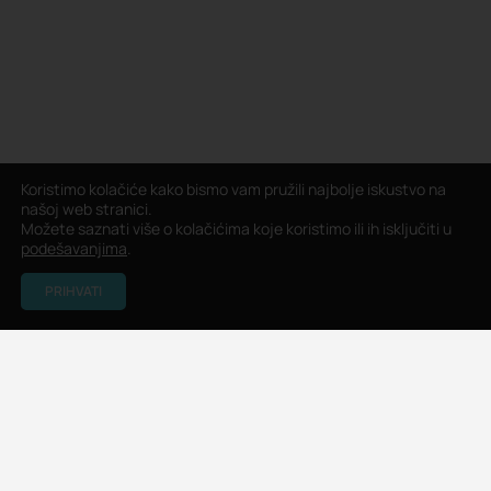
Koristimo kolačiće kako bismo vam pružili najbolje iskustvo na
našoj web stranici.
Možete saznati više o kolačićima koje koristimo ili ih isključiti u
podešavanjima
.
PRIHVATI