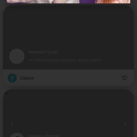
Manastir Uvac
Arhitektonska gradjevina, Verski objekti
Zlatibor
Kraljeva česma