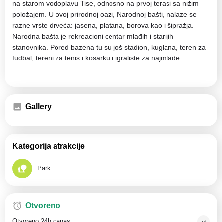
na starom vodoplavu Tise, odnosno na prvoj terasi sa nižim
položajem. U ovoj prirodnoj oazi, Narodnoj bašti, nalaze se
razne vrste drveća: jasena, platana, borova kao i šipražja.
Narodna bašta je rekreacioni centar mlađih i starijih
stanovnika. Pored bazena tu su još stadion, kuglana, teren za
fudbal, tereni za tenis i košarku i igralište za najmlađe.
Gallery
Kategorija atrakcije
Park
Otvoreno
Otvoreno 24h danas