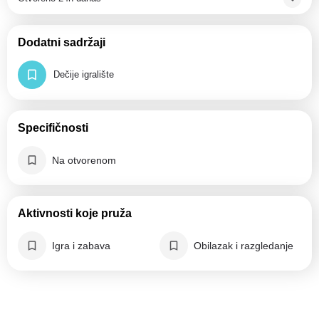
Dodatni sadržaji
Dečije igralište
Specifičnosti
Na otvorenom
Aktivnosti koje pruža
Igra i zabava
Obilazak i razgledanje