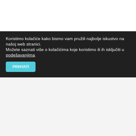
Koristimo kolačiće kako bismo vam pružili najbolje iskustvo na
našoj web stranici.
Možete saznati više o kolačićima koje koristimo ili ih isključiti u
podešavanjima
.
PRIHVATI