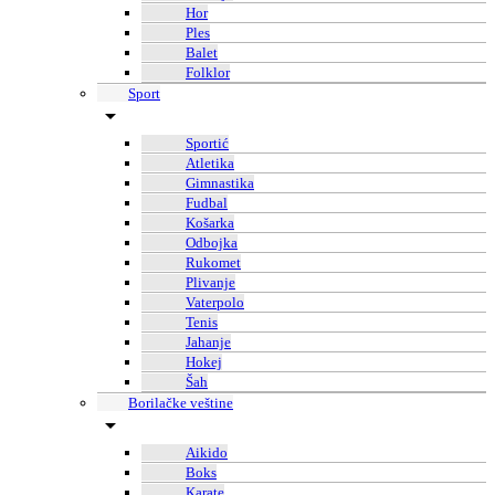
Hor
Ples
Balet
Folklor
Sport
Sportić
Atletika
Gimnastika
Fudbal
Košarka
Odbojka
Rukomet
Plivanje
Vaterpolo
Tenis
Jahanje
Hokej
Šah
Borilačke veštine
Aikido
Boks
Karate