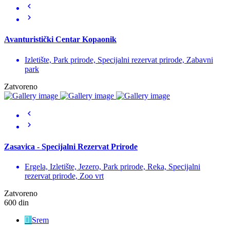
Avanturistički Centar Kopaonik
Izletište, Park prirode, Specijalni rezervat prirode, Zabavni
park
Zatvoreno
Zasavica - Specijalni Rezervat Prirode
Ergela, Izletište, Jezero, Park prirode, Reka, Specijalni
rezervat prirode, Zoo vrt
Zatvoreno
600 din
Srem