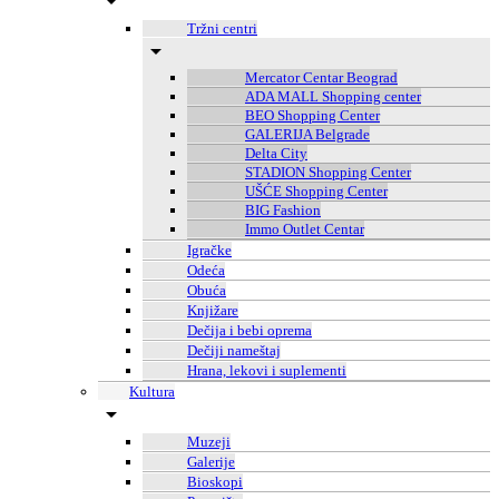
Tržni centri
Mercator Centar Beograd
ADA MALL Shopping center
BEO Shopping Center
GALERIJA Belgrade
Delta City
STADION Shopping Center
UŠĆE Shopping Center
BIG Fashion
Immo Outlet Centar
Igračke
Odeća
Obuća
Knjižare
Dečija i bebi oprema
Dečiji nameštaj
Hrana, lekovi i suplementi
Kultura
Muzeji
Galerije
Bioskopi