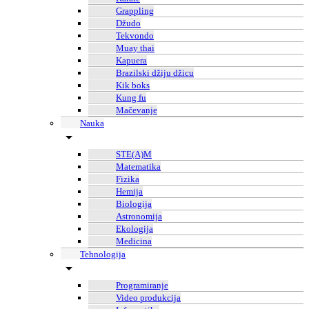
Grappling
Džudo
Tekvondo
Muay thai
Kapuera
Brazilski džiju džicu
Kik boks
Kung fu
Mačevanje
Nauka
STE(A)M
Matematika
Fizika
Hemija
Biologija
Astronomija
Ekologija
Medicina
Tehnologija
Programiranje
Video produkcija