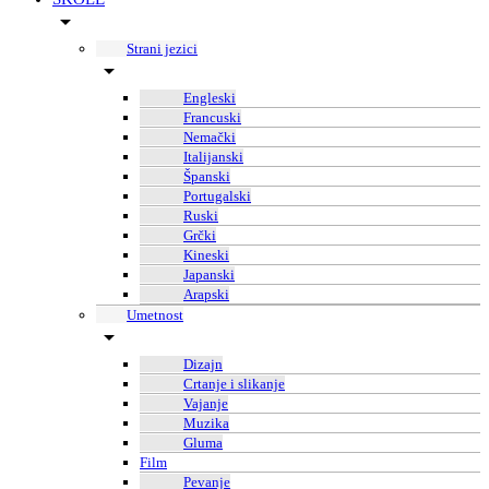
Strani jezici
Engleski
Francuski
Nemački
Italijanski
Španski
Portugalski
Ruski
Grčki
Kineski
Japanski
Arapski
Umetnost
Dizajn
Crtanje i slikanje
Vajanje
Muzika
Gluma
Film
Pevanje