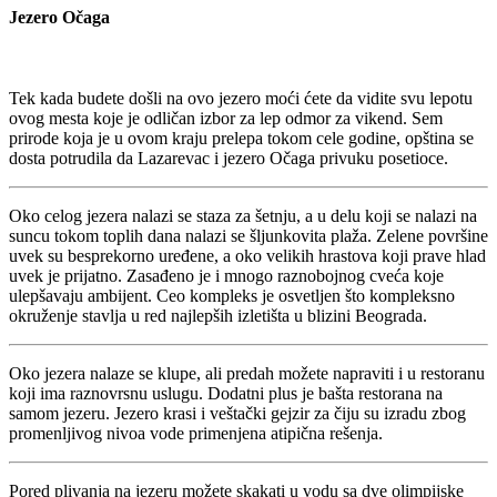
Jezero Očaga
Tek kada budete došli na ovo jezero moći ćete da vidite svu lepotu
ovog mesta koje je odličan izbor za lep odmor za vikend. Sem
prirode koja je u ovom kraju prelepa tokom cele godine, opština se
dosta potrudila da Lazarevac i jezero Očaga privuku posetioce.
Oko celog jezera nalazi se staza za šetnju, a u delu koji se nalazi na
suncu tokom toplih dana nalazi se šljunkovita plaža. Zelene površine
uvek su besprekorno uređene, a oko velikih hrastova koji prave hlad
uvek je prijatno. Zasađeno je i mnogo raznobojnog cveća koje
ulepšavaju ambijent. Ceo kompleks je osvetljen što kompleksno
okruženje stavlja u red najlepših izletišta u blizini Beograda.
Oko jezera nalaze se klupe, ali predah možete napraviti i u restoranu
koji ima raznovrsnu uslugu. Dodatni plus je bašta restorana na
samom jezeru. Jezero krasi i veštački gejzir za čiju su izradu zbog
promenljivog nivoa vode primenjena atipična rešenja.
Pored plivanja na jezeru možete skakati u vodu sa dve olimpijske