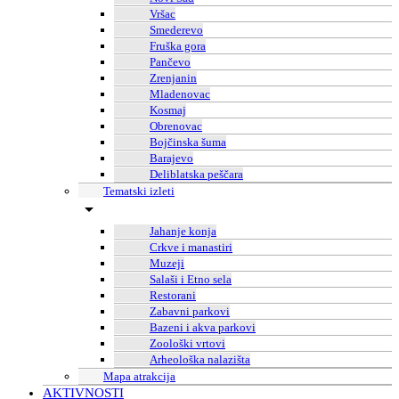
Vršac
Smederevo
Fruška gora
Pančevo
Zrenjanin
Mladenovac
Kosmaj
Obrenovac
Bojčinska šuma
Barajevo
Deliblatska peščara
Tematski izleti
Jahanje konja
Crkve i manastiri
Muzeji
Salaši i Etno sela
Restorani
Zabavni parkovi
Bazeni i akva parkovi
Zoološki vrtovi
Arheološka nalazišta
Mapa atrakcija
AKTIVNOSTI