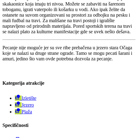
skakaonice koja imaju tri nivoa. Možete se zabaviti na šarenom
toboganu, igrati vaterpolo ili košarku u vodi. Ako ipak želite da
ostanete na suvom organizovani su prostori za odbojku na pesku i
mali fudbal na travi. Za mališane na travi postoji i igralište
napravljeno od prirodnih materijala. Pored sportskih terena na travi
se nalazi plato za kulturne manifestacije gde se uvek nešto dešava.
Pecanje nije moguće jer su sve ribe prebačena u jezero stara Očaga
koje se nalazi sa druge strane ograde. Tamo se mogu pecati šarani i
amuri, jedino što vam ovde potrebna dozvola za pecanje.
Kategorija atrakcije
Izletište
Jezero
Plaža
Specifičnosti