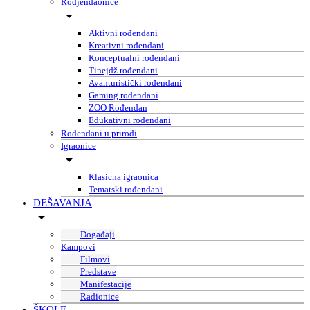
Rodjendaonice
Aktivni rođendani
Kreativni rođendani
Konceptualni rođendani
Tinejdž rođendani
Avanturistički rođendani
Gaming rođendani
ZOO Rođendan
Edukativni rođendani
Rođendani u prirodi
Igraonice
Klasicna igraonica
Tematski rođendani
DEŠAVANJA
Događaji
Kampovi
Filmovi
Predstave
Manifestacije
Radionice
ŠKOLE