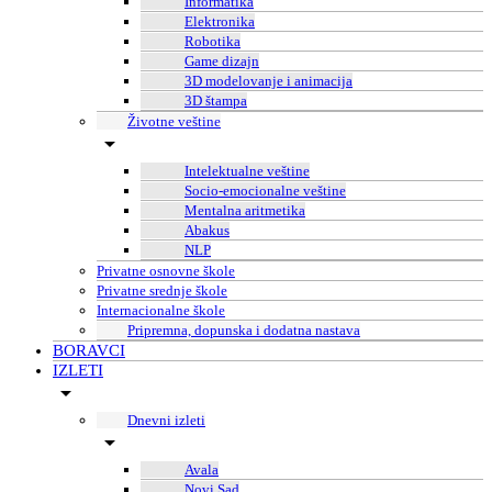
Informatika
Elektronika
Robotika
Game dizajn
3D modelovanje i animacija
3D štampa
Životne veštine
Intelektualne veštine
Socio-emocionalne veštine
Mentalna aritmetika
Abakus
NLP
Privatne osnovne škole
Privatne srednje škole
Internacionalne škole
Pripremna, dopunska i dodatna nastava
BORAVCI
IZLETI
Dnevni izleti
Avala
Novi Sad