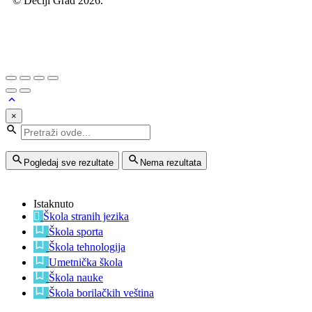
© Dečiji Grad 2026.
×
Pogledaj sve rezultate
Nema rezultata
Istaknuto
Škola stranih jezika
Škola sporta
Škola tehnologija
Umetnička škola
Škola nauke
Škola borilačkih veština