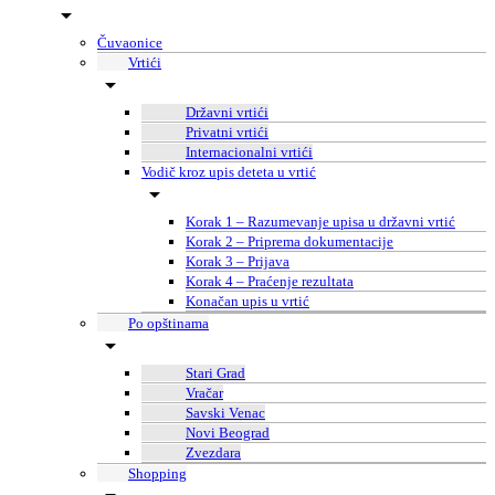
Čuvaonice
Vrtići
Državni vrtići
Privatni vrtići
Internacionalni vrtići
Vodič kroz upis deteta u vrtić
Korak 1 – Razumevanje upisa u državni vrtić
Korak 2 – Priprema dokumentacije
Korak 3 – Prijava
Korak 4 – Praćenje rezultata
Konačan upis u vrtić
Po opštinama
Stari Grad
Vračar
Savski Venac
Novi Beograd
Zvezdara
Shopping