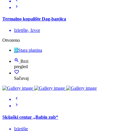
Termalno kupalište Dag-banjica
Izletište, Izvor
Otvoreno
Stara planina
Brzi
pregled
Sačuvaj
Skijaški centar „Babin zub“
Izletište