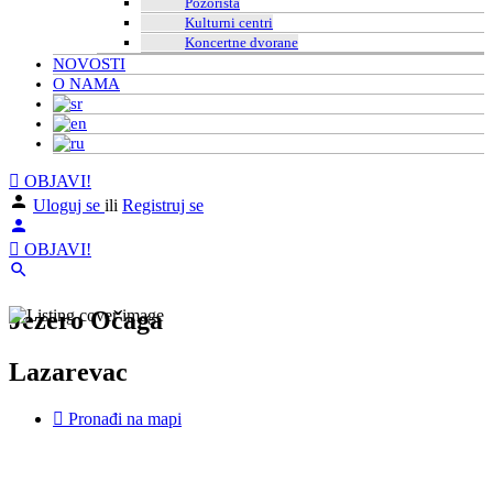
Pozorišta
Kulturni centri
Koncertne dvorane
NOVOSTI
O NAMA
OBJAVI!
Uloguj se
ili
Registruj se
OBJAVI!
Jezero Očaga
Lazarevac
Pronađi na mapi