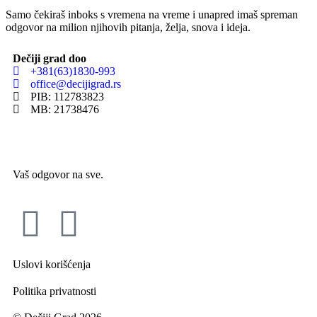
Samo čekiraš inboks s vremena na vreme i unapred imaš spreman
odgovor na milion njihovih pitanja, želja, snova i ideja.
Dečiji grad doo
+381(63)1830-993
office@decijigrad.rs
PIB: 112783823
MB: 21738476
Vaš odgovor na sve.
Uslovi korišćenja
Politika privatnosti