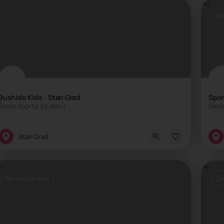
Na
Bushido Kids - Stari Grad
Spor
Škola sporta za decu
Škol
Škola sporta
Š
Stari Grad
Na zakazivanje
Za