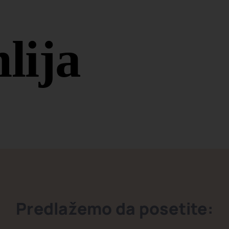
lija
Predlažemo da posetite: