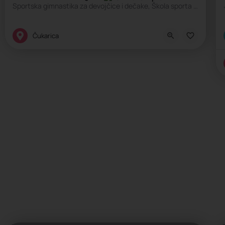
Sportska gimnastika za devojčice i dečake, Škola sporta za decu,
Kreativni centar, Škola sporta, Škola životnih veština
Čukarica