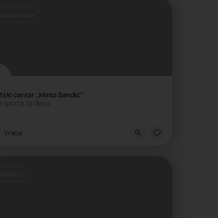
 zakazivanje
tski centar ,,Mirko Sandić''
a sporta za decu
kola borilačkih veština, Škola sporta
Vračar
tvoreno