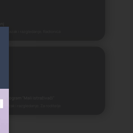
anj
, Obilazak i razgledanje, Radionica
ji program "Mali istraživači"
 Obilazak i razgledanje, Za roditelje