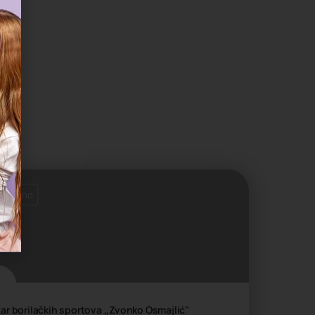
tvoreno
ar borilačkih sportova ,,Zvonko Osmajlić"