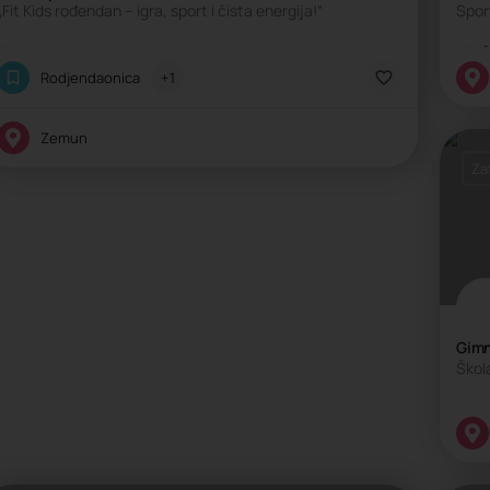
„Fit Kids rođendan – igra, sport i čista energija!“
Spor
Aktivni rođendan
Š
Rodjendaonica
+1
Zemun
Za
Gimn
Škol
E