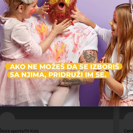
Uzrast: 3-8
Za
Škola sporta Fit Kids
Cent