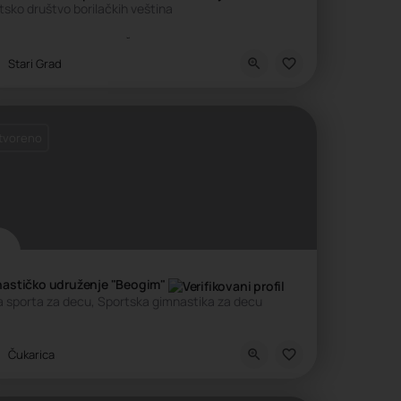
tsko društvo borilačkih veština
kola borilačkih veština, Škola sporta
Stari Grad
tvoreno
astičko udruženje "Beogim"
a sporta za decu, Sportska gimnastika za decu
dukativni centar, Škola sporta, Škola životnih veština
Čukarica