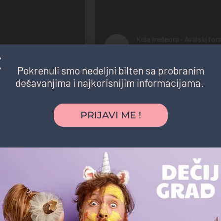
Kiša meteora - Avalski tor
Avalski toranj
Manifestacija
Pokrenuli smo nedeljni bilten sa probranim
dešavanjima i najkorisnijim informacijama.
Uskoro
6. Avgust, 2026. 10:00
PRIJAVI ME !
Leto u Etnografskom - Deči
Etnografski muzej
Izložba,