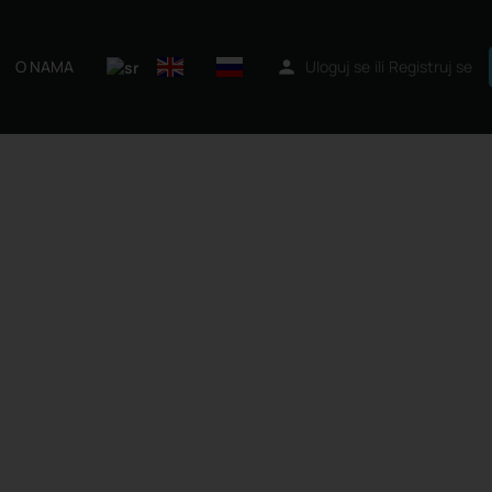
O NAMA
Uloguj se
ili
Registruj se