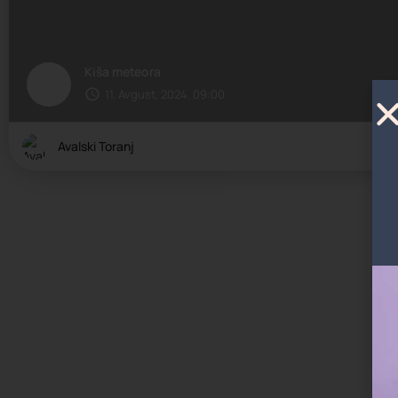
Kiša meteora
11. Avgust, 2024. 09:00
Avalski Toranj