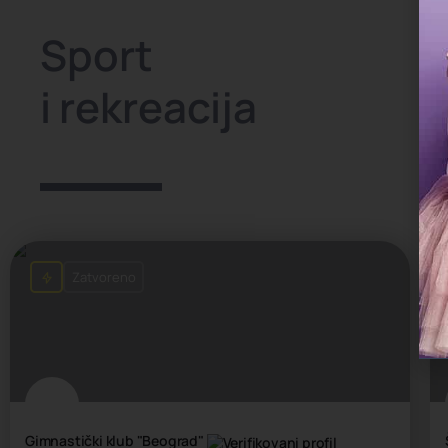
Sport
i rekreacija
Zatvoreno
Gimnastički klub "Beograd"