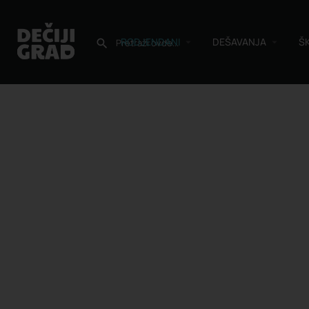
RODJENDANI
DEŠAVANJA
Š