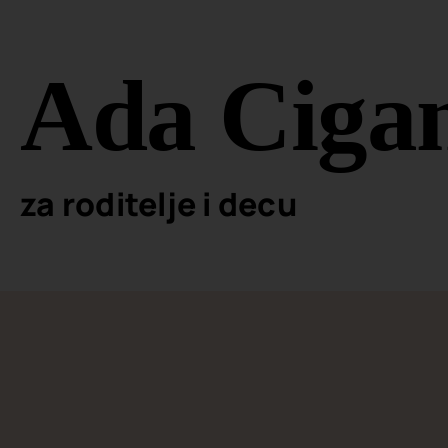
Ada Cigan
za roditelje i decu