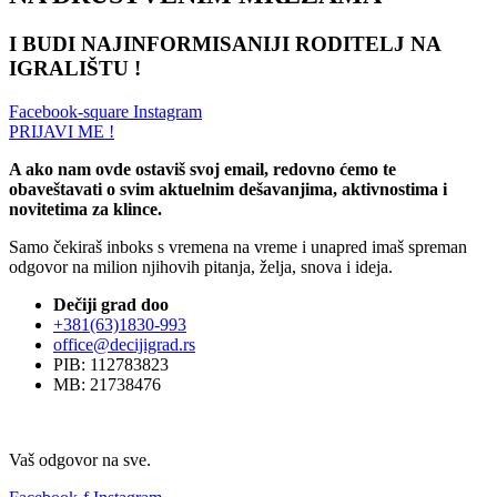
I BUDI NAJINFORMISANIJI RODITELJ NA
IGRALIŠTU !
Facebook-square
Instagram
PRIJAVI ME !
A ako nam ovde ostaviš svoj email, redovno ćemo te
obaveštavati o svim aktuelnim dešavanjima, aktivnostima i
novitetima za klince.
Samo čekiraš inboks s vremena na vreme i unapred imaš spreman
odgovor na milion njihovih pitanja, želja, snova i ideja.
Dečiji grad doo
+381(63)1830-993
office@decijigrad.rs
PIB: 112783823
MB: 21738476
Vaš odgovor na sve.