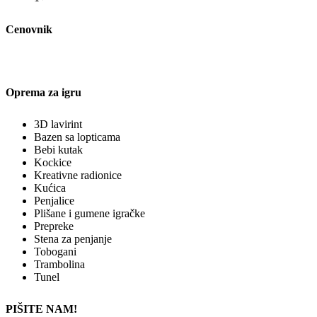
Cenovnik
Oprema za igru
3D lavirint
Bazen sa lopticama
Bebi kutak
Kockice
Kreativne radionice
Kućica
Penjalice
Plišane i gumene igračke
Prepreke
Stena za penjanje
Tobogani
Trambolina
Tunel
PIŠITE NAM!