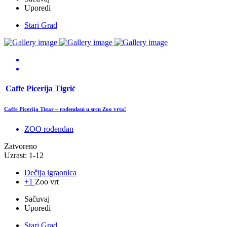
Uporedi
Stari Grad
Caffe Picerija Tigrić
Caffe Picerija Tigar – rođendani u srcu Zoo vrta!
ZOO rođendan
Zatvoreno
Uzrast: 1-12
Dečija igraonica
+1
Zoo vrt
Sačuvaj
Uporedi
Stari Grad