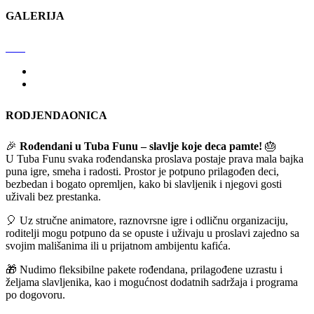
GALERIJA
RODJENDAONICA
🎉
Rođendani u Tuba Funu – slavlje koje deca pamte!
🎂
U Tuba Funu svaka rođendanska proslava postaje prava mala bajka
puna igre, smeha i radosti. Prostor je potpuno prilagođen deci,
bezbedan i bogato opremljen, kako bi slavljenik i njegovi gosti
uživali bez prestanka.
🎈 Uz stručne animatore, raznovrsne igre i odličnu organizaciju,
roditelji mogu potpuno da se opuste i uživaju u proslavi zajedno sa
svojim mališanima ili u prijatnom ambijentu kafića.
🎁 Nudimo fleksibilne pakete rođendana, prilagođene uzrastu i
željama slavljenika, kao i mogućnost dodatnih sadržaja i programa
po dogovoru.