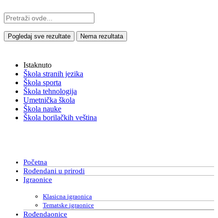
Pogledaj sve rezultate
Nema rezultata
Istaknuto
Škola stranih jezika
Škola sporta
Škola tehnologija
Umetnička škola
Škola nauke
Škola borilačkih veština
Početna
Rođendani u prirodi
Igraonice
Klasicna igraonica
Tematske igraonice
Rođendaonice