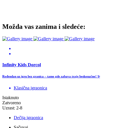
Možda vas zanima i sledeće:
Infinity Kids Dorcol
Rođendan uz igru bez granica – tamo gde zabava traje beskonačno! ✨
Klasična igraonica
Istaknuto
Zatvoreno
Uzrast: 2-8
Dečija igraonica
Sačuvaj