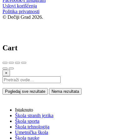
Facebook-f
Instagram
Uslovi korišćenja
Politika privatnosti
© Dečiji Grad 2026.
Cart
×
Pogledaj sve rezultate
Nema rezultata
Istaknuto
Škola stranih jezika
Škola sporta
Škola tehnologija
Umetnička škola
Škola nauke