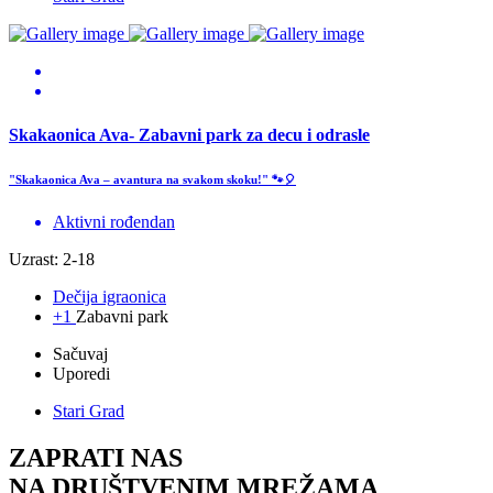
Skakaonica Ava- Zabavni park za decu i odrasle
"Skakaonica Ava – avantura na svakom skoku!" 🐾🎈
Aktivni rođendan
Uzrast: 2-18
Dečija igraonica
+1
Zabavni park
Sačuvaj
Uporedi
Stari Grad
ZAPRATI NAS
NA DRUŠTVENIM MREŽAMA