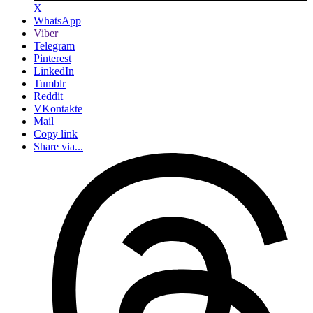
X
WhatsApp
Viber
Telegram
Pinterest
LinkedIn
Tumblr
Reddit
VKontakte
Mail
Copy link
Share via...