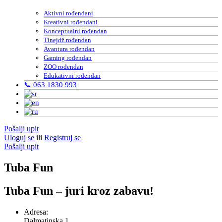
Aktivni rođendani
Kreativni rođendani
Konceptualni rođendan
Tinejdž rođendan
Avantura rođendan
Gaming rođendan
ZOO rođendan
Edukativni rođendan
📞 063 1830 993
Pošalji upit
Uloguj se
ili
Registruj se
Pošalji upit
Tuba Fun
Tuba Fun – juri kroz zabavu!
Adresa:
Dalmatinska 1