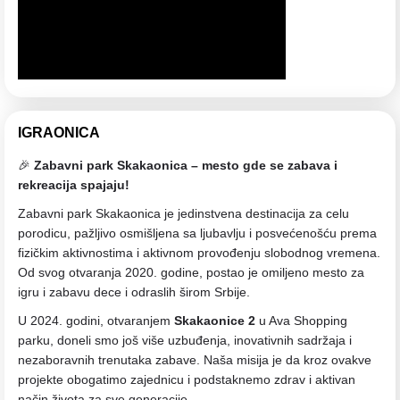
IGRAONICA
🎉
Zabavni park Skakaonica – mesto gde se zabava i
rekreacija spajaju!
Zabavni park Skakaonica je jedinstvena destinacija za celu
porodicu, pažljivo osmišljena sa ljubavlju i posvećenošću prema
fizičkim aktivnostima i aktivnom provođenju slobodnog vremena.
Od svog otvaranja 2020. godine, postao je omiljeno mesto za
igru i zabavu dece i odraslih širom Srbije.
U 2024. godini, otvaranjem
Skakaonice 2
u Ava Shopping
parku, doneli smo još više uzbuđenja, inovativnih sadržaja i
nezaboravnih trenutaka zabave. Naša misija je da kroz ovakve
projekte obogatimo zajednicu i podstaknemo zdrav i aktivan
način života za sve generacije.