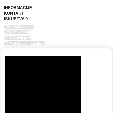
INFORMACIJE
KONTAKT
ISKUSTVA
0
Pronađi na mapi
Poseti vebsajt
Sačuvaj profil
Podeli sa prijateljima