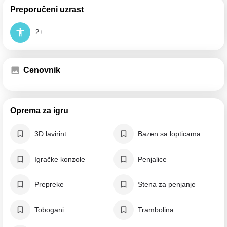
Preporučeni uzrast
2+
Cenovnik
Oprema za igru
3D lavirint
Bazen sa lopticama
Igračke konzole
Penjalice
Prepreke
Stena za penjanje
Tobogani
Trambolina