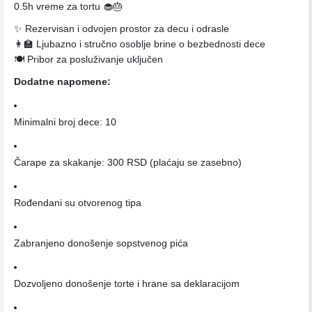
0.5h vreme za tortu 🧁🎂
✨ Rezervisan i odvojen prostor za decu i odrasle
👩‍🏫 Ljubazno i stručno osoblje brine o bezbednosti dece
🍽️ Pribor za posluživanje uključen
Dodatne napomene:
Minimalni broj dece: 10
Čarape za skakanje: 300 RSD (plaćaju se zasebno)
Rođendani su otvorenog tipa
Zabranjeno donošenje sopstvenog pića
Dozvoljeno donošenje torte i hrane sa deklaracijom