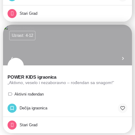
Stari Grad
Uzrast: 4-12
POWER KIDS igraonica
„Aktivno, veselo i nezaboravno – rođendan sa snagom!“
Aktivni rođendan
Dečija igraonica
Stari Grad