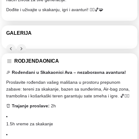
Dođite i uživajte u skakanju, igri i avanturi! 🤸‍♂️🏀🧩
GALERIJA
RODJENDAONICA
🎉
Rođendani u Skakaonici Ava – nezaboravna avantura!
Proslavite rođendan vašeg mališana u prostoru prepunom
zabave: tereni za skakanje, bazen sa sunđerima, Air-bag zona,
trambolina i košarkaški teren garantuju sate smeha i igre. 🏀🤸‍♂️
⏰
Trajanje proslave:
2h
1.5h vreme za skakanje