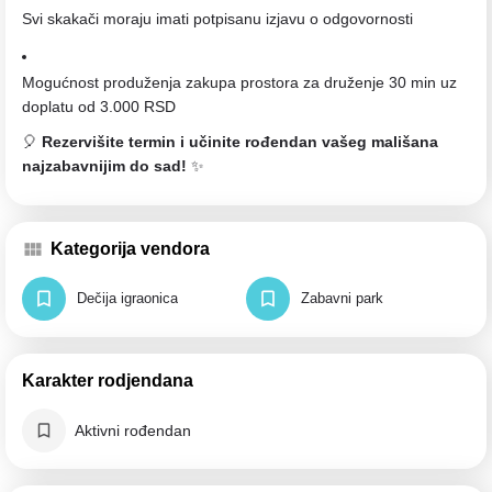
Svi skakači moraju imati potpisanu izjavu o odgovornosti
Mogućnost produženja zakupa prostora za druženje 30 min uz
doplatu od 3.000 RSD
🎈
Rezervišite termin i učinite rođendan vašeg mališana
najzabavnijim do sad!
✨
Kategorija vendora
Dečija igraonica
Zabavni park
Karakter rodjendana
Aktivni rođendan