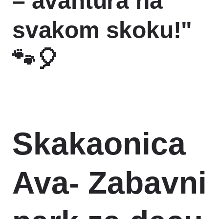
– avantura na
svakom skoku!"
🐾🎈
Adresa:
Astrid Lindgren 29
Pozovi nas!
Skakaonica
Ava- Zabavni