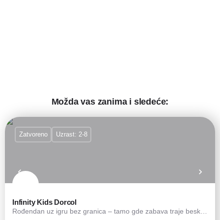
Možda vas zanima i sledeće:
Zatvoreno
Uzrast: 2-8
Infinity Kids Dorcol
Rođendan uz igru bez granica – tamo gde zabava traje beskonačno! ✨