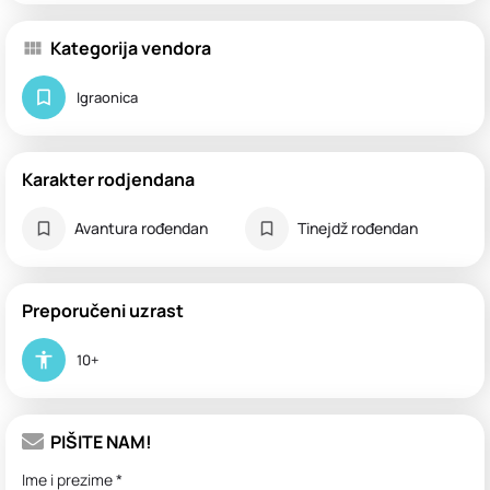
Kategorija vendora
Igraonica
Karakter rodjendana
Avantura rođendan
Tinejdž rođendan
Preporučeni uzrast
10+
PIŠITE NAM!
Ime i prezime *