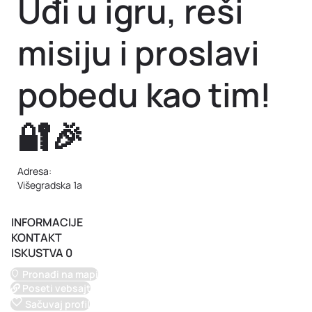
Uđi u igru, reši
misiju i proslavi
pobedu kao tim!
🔐🎉
Adresa:
Višegradska 1a
Pozovi nas!
INFORMACIJE
KONTAKT
ISKUSTVA
0
Pronađi na mapi
Poseti vebsajt
Sačuvaj profil