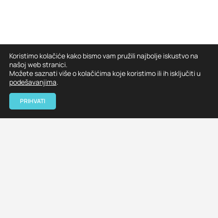
Koristimo kolačiće kako bismo vam pružili najbolje iskustvo na
našoj web stranici.
Možete saznati više o kolačićima koje koristimo ili ih isključiti u
podešavanjima
.
PRIHVATI