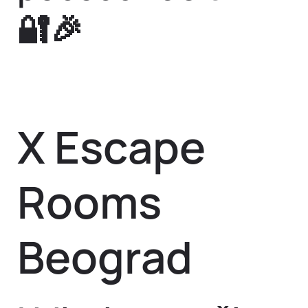
🔐🎉
Adresa:
Višegradska 1a
Pozovi nas!
X Escape
Rooms
Beograd