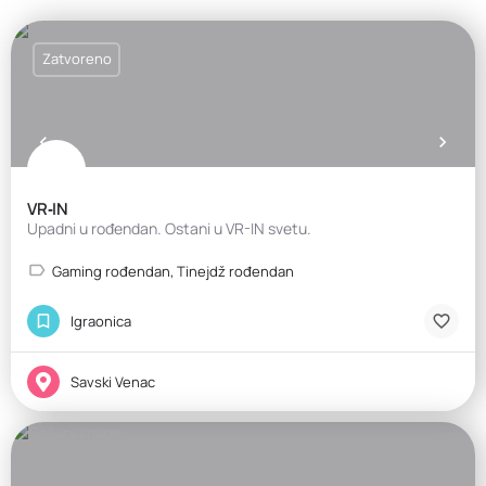
Zatvoreno
VR‑IN
Upadni u rođendan. Ostani u VR-IN svetu.
Gaming rođendan, Tinejdž rođendan
Igraonica
Savski Venac