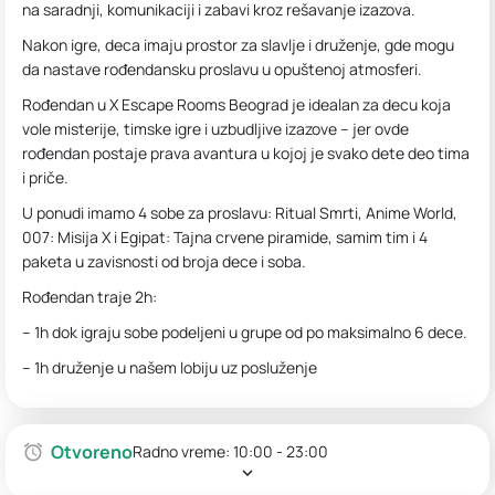
na saradnji, komunikaciji i zabavi kroz rešavanje izazova.
Nakon igre, deca imaju prostor za slavlje i druženje, gde mogu
da nastave rođendansku proslavu u opuštenoj atmosferi.
Rođendan u X Escape Rooms Beograd je idealan za decu koja
vole misterije, timske igre i uzbudljive izazove – jer ovde
rođendan postaje prava avantura u kojoj je svako dete deo tima
i priče.
U ponudi imamo 4 sobe za proslavu: Ritual Smrti, Anime World,
007: Misija X i Egipat: Tajna crvene piramide, samim tim i 4
paketa u zavisnosti od broja dece i soba.
Rođendan traje 2h:
– 1h dok igraju sobe podeljeni u grupe od po maksimalno 6 dece.
– 1h druženje u našem lobiju uz posluženje
Otvoreno
Radno vreme:
10:00 - 23:00