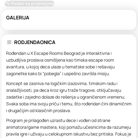
Podeli sa prijateljima
GALERIJA
RODJENDAONICA
Rođendan u X Escape Rooms Beograd je interaktivna i
uzbudljiva proslava osmišljena kao timska escape room
avantura, u kojoj deca ulaze u tematske sobe i rešavaju
zagonetke kako bi “pobegla” i uspešno završila misiju.
Koncept se zasniva na logičkim izazovima, timskom radu i
snalažljivosti, pa deca kroz igru traže tragove, otključavaju
zadatke i zajedno dolaze do rešenja u ograničenom vremenu.
Svaka soba ima svoju priču i temu, što rođendan čini dinamičnim
i drugačijim od klasičnih proslava.
Program je prilagođen uzrastu dece i vođen od strane
animatora/game mastera, koji pomažu učesnicima da razumeju
pravila igre i uživaju u celokupnom iskustvu bez pritiska. Fokus je