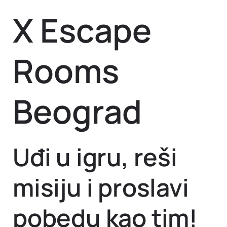
X Escape
Rooms
Beograd
Uđi u igru, reši
misiju i proslavi
pobedu kao tim!