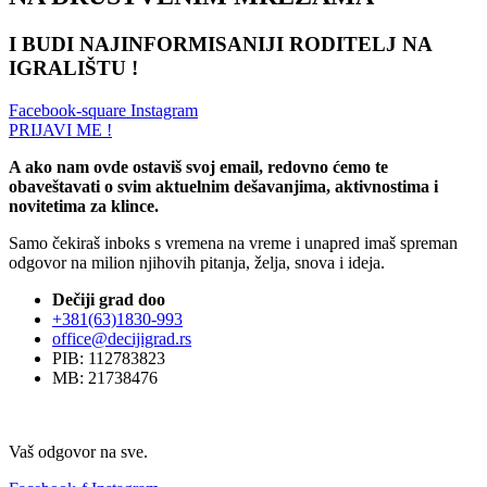
I BUDI NAJINFORMISANIJI RODITELJ NA
IGRALIŠTU !
Facebook-square
Instagram
PRIJAVI ME !
A ako nam ovde ostaviš svoj email, redovno ćemo te
obaveštavati o svim aktuelnim dešavanjima, aktivnostima i
novitetima za klince.
Samo čekiraš inboks s vremena na vreme i unapred imaš spreman
odgovor na milion njihovih pitanja, želja, snova i ideja.
Dečiji grad doo
+381(63)1830-993
office@decijigrad.rs
PIB: 112783823
MB: 21738476
Vaš odgovor na sve.