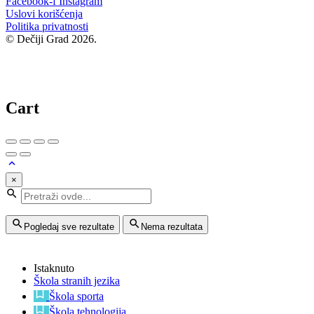
Facebook-f
Instagram
Uslovi korišćenja
Politika privatnosti
© Dečiji Grad 2026.
Cart
×
Pogledaj sve rezultate
Nema rezultata
Istaknuto
Škola stranih jezika
Škola sporta
Škola tehnologija