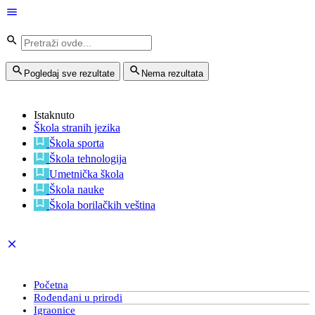
Pogledaj sve rezultate
Nema rezultata
Istaknuto
Škola stranih jezika
Škola sporta
Škola tehnologija
Umetnička škola
Škola nauke
Škola borilačkih veština
Početna
Rođendani u prirodi
Igraonice