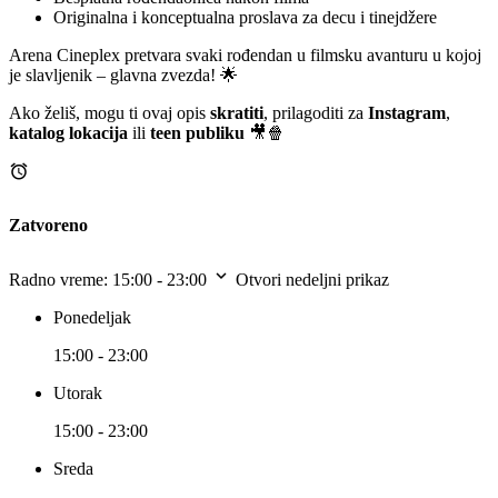
Originalna i konceptualna proslava za decu i tinejdžere
Arena Cineplex pretvara svaki rođendan u filmsku avanturu u kojoj
je slavljenik – glavna zvezda! 🌟
Ako želiš, mogu ti ovaj opis
skratiti
, prilagoditi za
Instagram
,
katalog lokacija
ili
teen publiku
🎥🍿
Zatvoreno
Radno vreme:
15:00 - 23:00
Otvori nedeljni prikaz
Ponedeljak
15:00 - 23:00
Utorak
15:00 - 23:00
Sreda