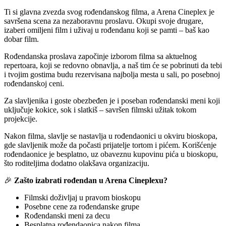
Ti si glavna zvezda svog rođendanskog filma, a Arena Cineplex je
savršena scena za nezaboravnu proslavu. Okupi svoje drugare,
izaberi omiljeni film i uživaj u rođendanu koji se pamti – baš kao
dobar film.
Rođendanska proslava započinje izborom filma sa aktuelnog
repertoara, koji se redovno obnavlja, a naš tim će se pobrinuti da tebi
i tvojim gostima budu rezervisana najbolja mesta u sali, po posebnoj
rođendanskoj ceni.
Za slavljenika i goste obezbeđen je i poseban rođendanski meni koji
uključuje kokice, sok i slatkiš – savršen filmski užitak tokom
projekcije.
Nakon filma, slavlje se nastavlja u rođendaonici u okviru bioskopa,
gde slavljenik može da počasti prijatelje tortom i pićem. Korišćenje
rođendaonice je besplatno, uz obaveznu kupovinu pića u bioskopu,
što roditeljima dodatno olakšava organizaciju.
🎉
Zašto izabrati rođendan u Arena Cineplexu?
Filmski doživljaj u pravom bioskopu
Posebne cene za rođendanske grupe
Rođendanski meni za decu
Besplatna rođendaonica nakon filma