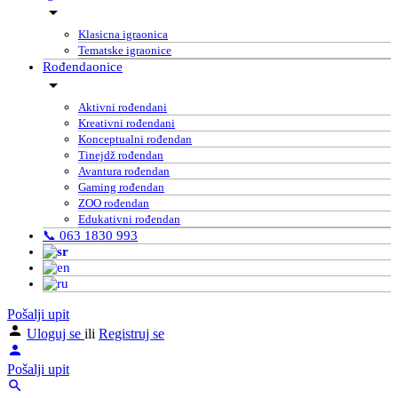
Klasicna igraonica
Tematske igraonice
Rođendaonice
Aktivni rođendani
Kreativni rođendani
Konceptualni rođendan
Tinejdž rođendan
Avantura rođendan
Gaming rođendan
ZOO rođendan
Edukativni rođendan
📞 063 1830 993
Pošalji upit
Uloguj se
ili
Registruj se
Pošalji upit