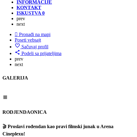
INFORMACIJE
KONTAKT
ISKUSTVA
0
prev
next
Pronađi na mapi
Poseti vebsajt
Sačuvaj profil
Podeli sa prijateljima
prev
next
GALERIJA
RODJENDAONICA
🎬
Proslavi rođendan kao pravi filmski junak u Arena
Cineplexu!