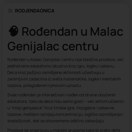
RODJENDAONICA
🧠 Rođendan u Malac
Genijalac centru
Rođendan u Malac Genijalac centru nije klasična proslava, već
jedinstveno edukativno iskustvo kroz igru, logiku i zabavu.
Deca kroz pažljivo osmišljene aktivnosti učestvuju u
zanimljivim zadacima iz sveta matematike, logike i mentalnih
izazova, prilagođenim njihovom uzrastu.
Svaki rođendan je interaktivan i vođen od strane obučenih
edukatora, tako da deca nisu samo gosti – već aktivni učesnici
u “misiji genijalaca”. Kroz timske igre, mozgalice i zabavne
izazove, mališani razvijaju koncentraciju, logičko razmišljanje i
snalažljivost, dok se istovremeno odlično zabavljaju.
Proslave se organizuju u manjim grupama kako bi svako dete