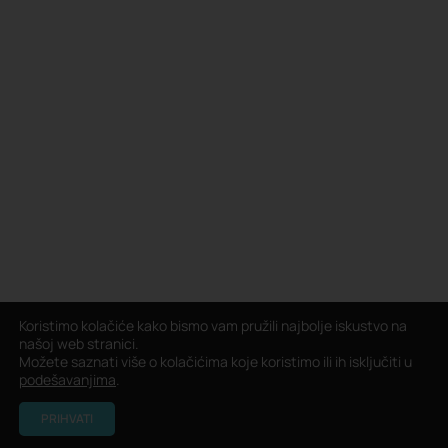
Koristimo kolačiće kako bismo vam pružili najbolje iskustvo na
našoj web stranici.
Možete saznati više o kolačićima koje koristimo ili ih isključiti u
podešavanjima
.
PRIHVATI