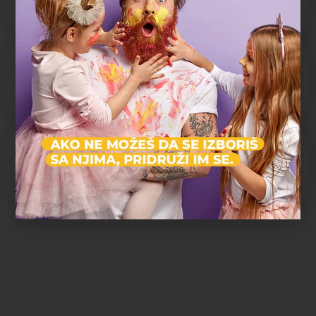
Edukativni centar
Karakter rodjendana
Edukativni rođendan
Preporučeni uzrast
4+