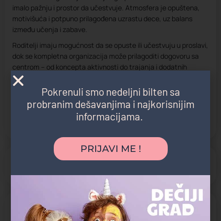
imalo pažnju i prostor da učestvuje. Atmosfera je opuštena,
motivišuća i potpuno prilagođena uzrastu dece, uz balans
između učenja i zabave.
Roditelji imaju mogućnost da se opuste ili učestvuju u proslavi,
dok se kompletna organizacija može prilagoditi dogovoru sa
centrom – od koncepta aktivnosti do trajanja i dodatnih
sadržaja.
Pokrenuli smo nedeljni bilten sa
Rođendan u Malac Genijalac centru je idealan izbor za
probranim dešavanjima i najkorisnijim
roditelje koji žele da njihovo dete proslavi poseban dan na
informacijama.
kreativan, drugačiji i smislen način – kroz igru koja razvija
mozak i podstiče radoznalost.
PRIJAVI ME !
Otvoreno
Otvoreno 24h danas
Kategorija vendora