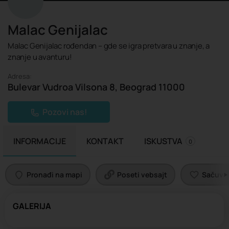
Malac Genijalac
Malac Genijalac rođendan – gde se igra pretvara u znanje, a
znanje u avanturu!
Adresa:
Bulevar Vudroa Vilsona 8, Beograd 11000
Pozovi nas!
INFORMACIJE
KONTAKT
ISKUSTVA
0
Pronađi na mapi
Poseti vebsajt
Sačuvaj 
GALERIJA