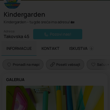
Kindergarden
Kindergarden – tu gde sreća ima adresu! 🏡
Adresa:
Pozovi nas!
Takovska 45
INFORMACIJE
KONTAKT
ISKUSTVA
0
Pronađi na mapi
Poseti vebsajt
Sačuvaj 
GALERIJA