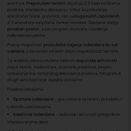
avantura.
Preporučeni termini
uključuju 2,5 časa korišćenja
prostora, standardnu dekoraciju, pribor za posluženje,
aranžiranje hrane, pozivnice, kao i
usluge naših zaposlenih
:
2-3 animatora-vaspitača, šanker i konobar. Slavljenik dobija
poseban poklon
, a ceo program obuhvata i izvođenje
rođendanske pesme.
Postoji mogućnost
produžetka trajanja rođendana do sat
vremena
, u zavisnosti od Vaših želja i raspoloživosti termina.
Za dodatnu zabavu možete odabrati
dopunske aktivnosti
poput klovna, mađioničara, pozorišne predstave, pinjate,
oslikavanja lica, tematskog dekorisanja prostora, fotografa ili
drugih aktivnosti koje zajedno osmislimo.
Posebno izdvajamo:
Sportske rođendane
– igra i zabava na terenu za košarku i
u dvorištu pod brezama.
Kreativne rođendane
– radionice i aktivnosti prilagođene
interesovanjima dece.