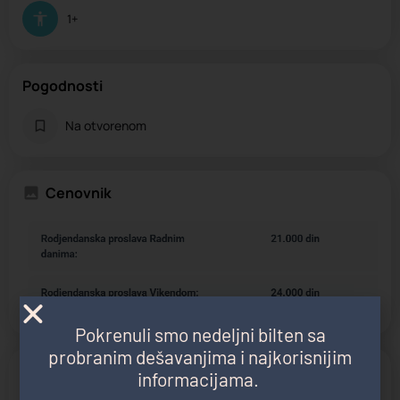
1+
Pogodnosti
Na otvorenom
Cenovnik
Pokrenuli smo nedeljni bilten sa
probranim dešavanjima i najkorisnijim
Oprema za igru
informacijama.