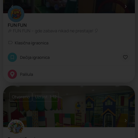
FUN FUN
🎉 FUN FUN – gde zabava nikad ne prestaje! 🎈
Klasična igraonica
Dečija igraonica
Palilula
Otvoreno
Uzrast: 1-12