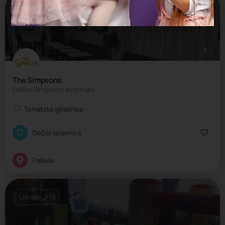
Uzrast: 1-12
The Simpsons
Doživi Simpsons avanturu
Tematska igraonica
Dečija igraonica
Palilula
Uzrast: 2-12