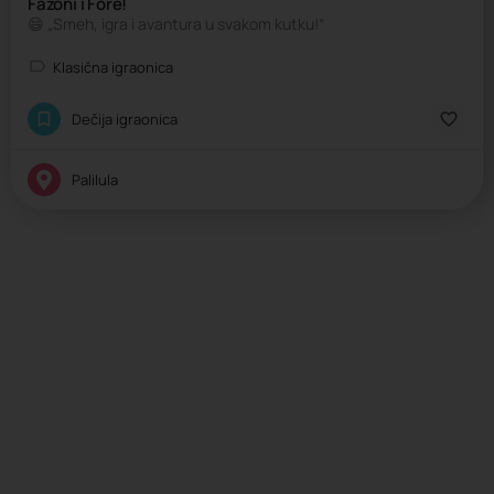
Fazoni i Fore!
😄 „Smeh, igra i avantura u svakom kutku!“
Klasična igraonica
Dečija igraonica
Palilula