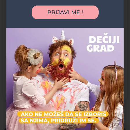
3D lavirint
Autići
PRIJAVI ME !
Bazen sa lopticama
Kockice
Koš
Kreativne radionice
Kućica
Penjalice
Prepreke
Stena za penjanje
Tobogani
Trambolina
Tunel
Vrteška
Možda vas zanima i sledeće: