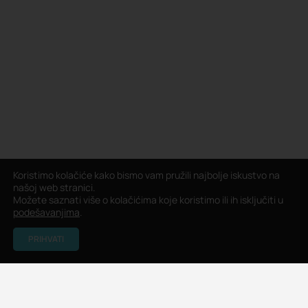
Koristimo kolačiće kako bismo vam pružili najbolje iskustvo na
našoj web stranici.
Možete saznati više o kolačićima koje koristimo ili ih isključiti u
podešavanjima
.
PRIHVATI