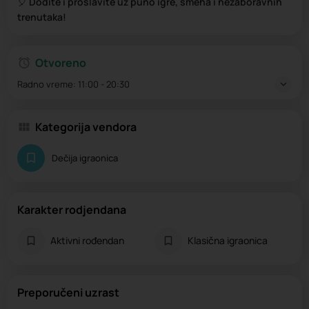
🎈
Dođite i proslavite uz puno igre, smeha i nezaboravnih
trenutaka!
Otvoreno
Radno vreme:
11:00 - 20:30
Kategorija vendora
Dečija igraonica
Karakter rodjendana
Aktivni rođendan
Klasična igraonica
Preporučeni uzrast