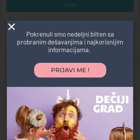
Pokrenuli smo nedeljni bilten sa
ADRESA:
probranim dešavanjima i najkorisnijim
Antifašističke borbe 23e
informacijama.
PRIJAVI ME !
PRATITE NAS:
Instagram