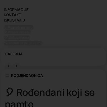
Pozovi nas!
INFORMACIJE
KONTAKT
ISKUSTVA
0
Pronađi na mapi
Poseti vebsajt
Sačuvaj profil
Podeli sa prijateljima
GALERIJA
RODJENDAONICA
🎈 Rođendani koji se
pamte