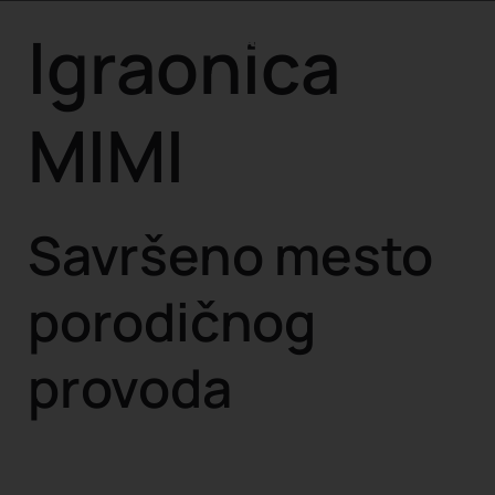
Igraonica
MIMI
Savršeno mesto
porodičnog
provoda
Adresa:
Antifašističke borbe 23e
Pozovi nas!