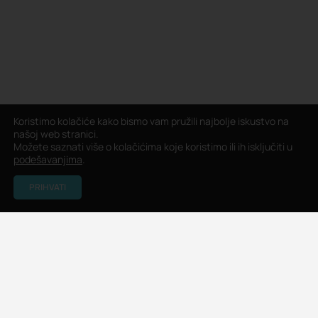
Koristimo kolačiće kako bismo vam pružili najbolje iskustvo na
našoj web stranici.
Možete saznati više o kolačićima koje koristimo ili ih isključiti u
podešavanjima
.
PRIHVATI