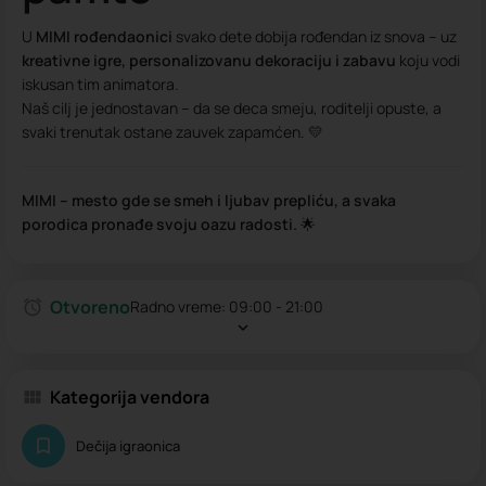
U
MIMI rođendaonici
svako dete dobija rođendan iz snova – uz
kreativne igre, personalizovanu dekoraciju i zabavu
koju vodi
iskusan tim animatora.
Naš cilj je jednostavan – da se deca smeju, roditelji opuste, a
svaki trenutak ostane zauvek zapamćen. 💛
MIMI – mesto gde se smeh i ljubav prepliću, a svaka
porodica pronađe svoju oazu radosti.
🌟
Otvoreno
Radno vreme:
09:00 - 21:00
Kategorija vendora
Dečija igraonica