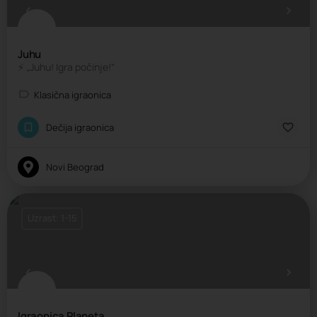
Juhu
⚡ „Juhu! Igra počinje!“
Klasična igraonica
Dečija igraonica
Novi Beograd
Uzrast: 1-15
Igraonica Planeta