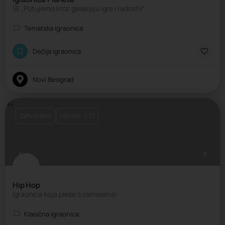
🚀 „Putujemo kroz galaksiju igre i radosti!“
Tematska igraonica
Dečija igraonica
Novi Beograd
Zatvoreno
Uzrast: 1-12
Hip Hop
Igraonica koja pleše s osmesima!
Klasična igraonica