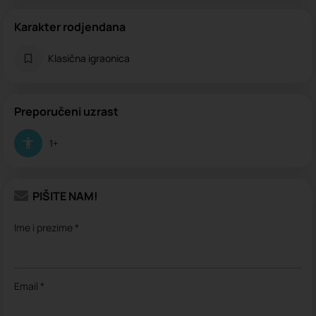
Karakter rodjendana
Klasična igraonica
Preporučeni uzrast
1+
PIŠITE NAM!
Ime i prezime *
Email *