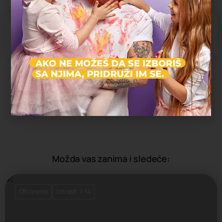
Nema komentara.
Dodaj rezenciju
Morate biti
ulogovani
da biste ostavili komentar.
Možda vas zanima i sledeće:
Otvoreno
Uzrast: 1-14