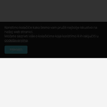
Koristimo kolačiće kako bismo vam pružili najbolje iskustvo na
našoj web stranici.
Možete saznati više o kolačićima koje koristimo ili ih isključiti u
podešavanjima
.
PRIHVATI