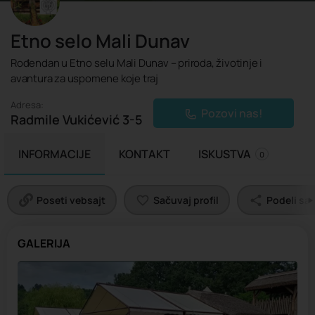
Etno selo Mali Dunav
Rođendan u Etno selu Mali Dunav – priroda, životinje i
avantura za uspomene koje traj
Adresa:
Pozovi nas!
Radmile Vukićević 3-5
INFORMACIJE
KONTAKT
ISKUSTVA
0
Poseti vebsajt
Sačuvaj profil
Podeli sa 
GALERIJA