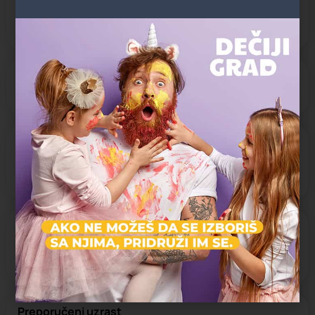
one koji žele spoj zabave, boravka u prirodi i edukativnog
iskustva koje ostaje u sećanju.
Zatvoreno
Radno vreme:
09:00 - 18:00
Kategorija vendora
Etno selo
Karakter rodjendana
ZOO rođendan
Preporučeni uzrast