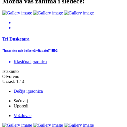
Možda vas zanima i sledeće:
Tri Đusketara
"Igraonica gde bajke oživljavaju!" 🏰🎨
Klasična igraonica
Istaknuto
Otvoreno
Uzrast: 1-14
Dečija igraonica
Sačuvaj
Uporedi
Voždovac