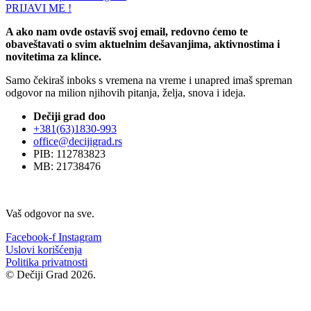
PRIJAVI ME !
A ako nam ovde ostaviš svoj email, redovno ćemo te
obaveštavati o svim aktuelnim dešavanjima, aktivnostima i
novitetima za klince.
Samo čekiraš inboks s vremena na vreme i unapred imaš spreman
odgovor na milion njihovih pitanja, želja, snova i ideja.
Dečiji grad doo
+381(63)1830-993
office@decijigrad.rs
PIB: 112783823
MB: 21738476
Vaš odgovor na sve.
Facebook-f
Instagram
Uslovi korišćenja
Politika privatnosti
© Dečiji Grad 2026.