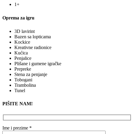
1+
Oprema za igru
3D lavirint
Bazen sa lopticama
Kockice
Kreativne radionice
Kućica
Penjalice
Plišane i gumene igračke
Prepreke
Stena za penjanje
Tobogani
Trambolina
Tunel
PIŠITE NAM!
Ime i prezime *