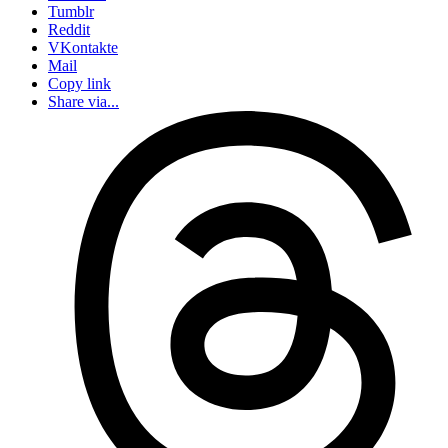
Tumblr
Reddit
VKontakte
Mail
Copy link
Share via...