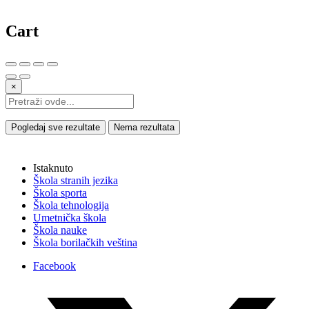
Cart
×
Pogledaj sve rezultate
Nema rezultata
Istaknuto
Škola stranih jezika
Škola sporta
Škola tehnologija
Umetnička škola
Škola nauke
Škola borilačkih veština
Facebook