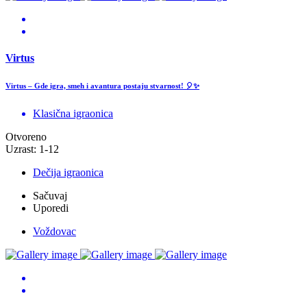
Virtus
Virtus – Gde igra, smeh i avantura postaju stvarnost! 🎈✨
Klasična igraonica
Otvoreno
Uzrast: 1-12
Dečija igraonica
Sačuvaj
Uporedi
Voždovac