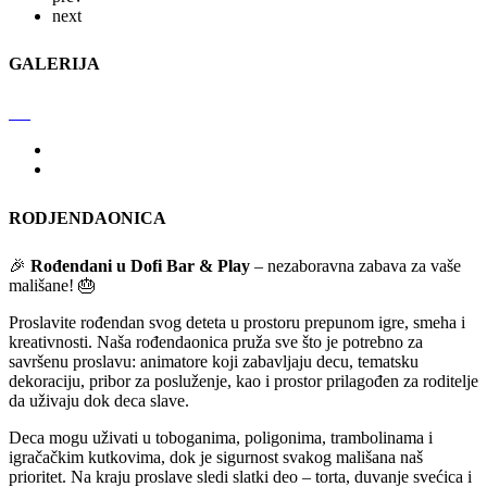
next
GALERIJA
RODJENDAONICA
🎉
Rođendani u Dofi Bar & Play
– nezaboravna zabava za vaše
mališane! 🎂
Proslavite rođendan svog deteta u prostoru prepunom igre, smeha i
kreativnosti. Naša rođendaonica pruža sve što je potrebno za
savršenu proslavu: animatore koji zabavljaju decu, tematsku
dekoraciju, pribor za posluženje, kao i prostor prilagođen za roditelje
da uživaju dok deca slave.
Deca mogu uživati u toboganima, poligonima, trambolinama i
igračačkim kutkovima, dok je sigurnost svakog mališana naš
prioritet. Na kraju proslave sledi slatki deo – torta, duvanje svećica i