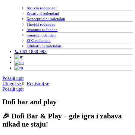
Aktivni rođendani
Kreativni rođendani
Konceptualni rođendan
Tinejdž rođendan
Avantura rođendan
Gaming rođendan
ZOO rođendan
Edukativni rođendan
📞 063 1830 993
Pošalji upit
Uloguj se
ili
Registruj se
Pošalji upit
Dofi bar and play
🎉 Dofi Bar & Play – gde igra i zabava
nikad ne staju!