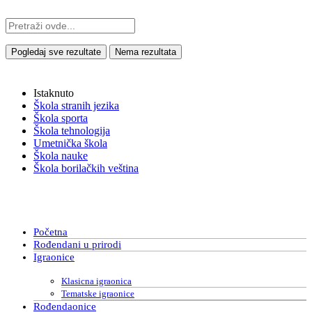
Pogledaj sve rezultate
Nema rezultata
Istaknuto
Škola stranih jezika
Škola sporta
Škola tehnologija
Umetnička škola
Škola nauke
Škola borilačkih veština
Početna
Rođendani u prirodi
Igraonice
Klasicna igraonica
Tematske igraonice
Rođendaonice