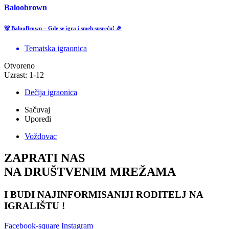
Baloobrown
🐻 BalooBrown – Gde se igra i smeh susreću! 🎉
Tematska igraonica
Otvoreno
Uzrast: 1-12
Dečija igraonica
Sačuvaj
Uporedi
Voždovac
ZAPRATI NAS
NA DRUŠTVENIM MREŽAMA
I BUDI NAJINFORMISANIJI RODITELJ NA
IGRALIŠTU !
Facebook-square
Instagram