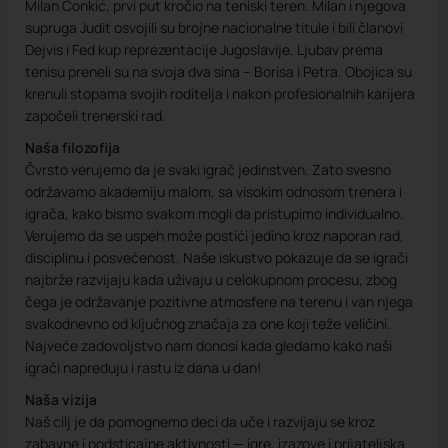
Milan Čonkić, prvi put kročio na teniski teren. Milan i njegova
supruga Judit osvojili su brojne nacionalne titule i bili članovi
Dejvis i Fed kup reprezentacije Jugoslavije. Ljubav prema
tenisu preneli su na svoja dva sina – Borisa i Petra. Obojica su
krenuli stopama svojih roditelja i nakon profesionalnih karijera
započeli trenerski rad.
Naša filozofija
Čvrsto verujemo da je svaki igrač jedinstven. Zato svesno
održavamo akademiju malom, sa visokim odnosom trenera i
igrača, kako bismo svakom mogli da pristupimo individualno.
Verujemo da se uspeh može postići jedino kroz naporan rad,
disciplinu i posvećenost. Naše iskustvo pokazuje da se igrači
najbrže razvijaju kada uživaju u celokupnom procesu, zbog
čega je održavanje pozitivne atmosfere na terenu i van njega
svakodnevno od ključnog značaja za one koji teže veličini.
Najveće zadovoljstvo nam donosi kada gledamo kako naši
igrači napreduju i rastu iz dana u dan!
Naša vizija
Naš cilj je da pomognemo deci da uče i razvijaju se kroz
zabavne i podsticajne aktivnosti — igre, izazove i prijateljska