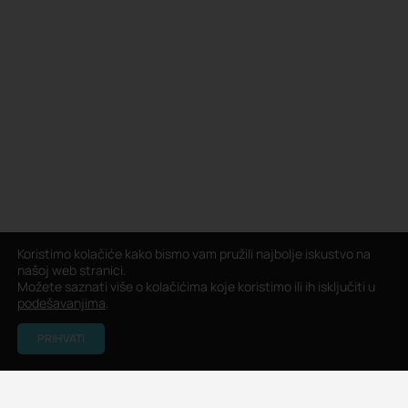
Koristimo kolačiće kako bismo vam pružili najbolje iskustvo na
našoj web stranici.
Možete saznati više o kolačićima koje koristimo ili ih isključiti u
podešavanjima
.
PRIHVATI