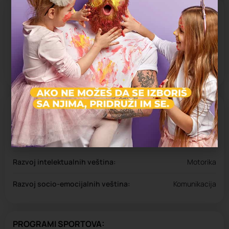
STRUČNI TIM
Tokom godina, uspeli smo da okupimo tim vrhunskih stručnjaka
za tenis, fizičku pripremu i mentalni trening. Svi članovi Conkić
Tennis Academy su eksperti u svojim oblastima i dele istu
strast prema tenisu. Do sada smo trenirali više od 100 igrača –
od juniora do vrhunskih ATP i WTA profesionalaca.
O NASTAVI
Nastava prilagođena uzrastu:
Mladji osnovci, Mlađi školski uzrast, Predškolski uzrast
Razvoj intelektualnih veština:
Motorika
Razvoj socio-emocijalnih veština:
Komunikacija
PROGRAMI SPORTOVA: