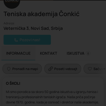
Teniska akademija Čonkić
Adresa:
Veternička 3, Novi Sad, Srbija
Pozovi nas!
INFORMACIJE
KONTAKT
ISKUSTVA
0
Pronađi na mapi
Poseti vebsajt
Sačuvaj 
O ŠKOLI
Mi smo porodica sa skoro 50 godina iskustva u igranju tenisa i
treniranju profesionalnih teniskih igrača. Naša priča počinje
davne 1970. godine, kada je osnivač i direktor naše akademije,