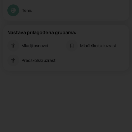
Tenis
Nastava prilagođena grupama:
Mladji osnovci
Mlađi školski uzrast
Predškolski uzrast