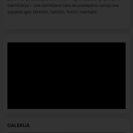
takmičenja — sve osmišljeno tako da postepeno razvija sve
aspekte igre: tehnički, taktički, fizički i mentalni.
GALERIJA