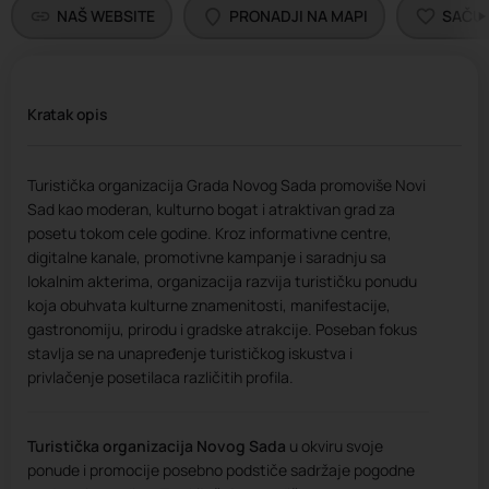
NAŠ WEBSITE
PRONADJI NA MAPI
SAČU
Kratak opis
Turistička organizacija Grada Novog Sada promoviše Novi
Sad kao moderan, kulturno bogat i atraktivan grad za
posetu tokom cele godine. Kroz informativne centre,
digitalne kanale, promotivne kampanje i saradnju sa
lokalnim akterima, organizacija razvija turističku ponudu
koja obuhvata kulturne znamenitosti, manifestacije,
gastronomiju, prirodu i gradske atrakcije. Poseban fokus
stavlja se na unapređenje turističkog iskustva i
privlačenje posetilaca različitih profila.
Turistička organizacija Novog Sada
u okviru svoje
ponude i promocije posebno podstiče sadržaje pogodne