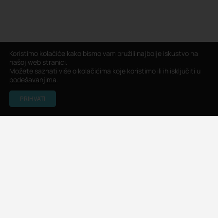
Koristimo kolačiće kako bismo vam pružili najbolje iskustvo na
našoj web stranici.
Možete saznati više o kolačićima koje koristimo ili ih isključiti u
podešavanjima
.
PRIHVATI