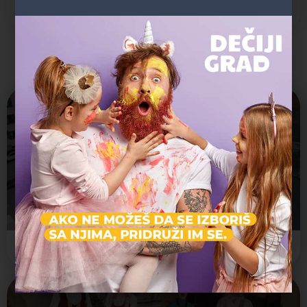
Instagram
Možda vas zanima i sledeće:
Kulturna stanica Svilara
Đorđa Rajkovića 6b
Edukativni centar
+1