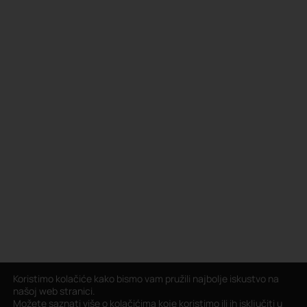
Koristimo kolačiće kako bismo vam pružili najbolje iskustvo na
našoj web stranici.
Možete saznati više o kolačićima koje koristimo ili ih isključiti u