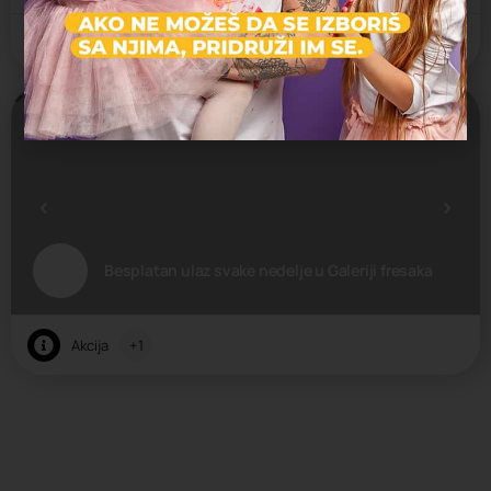
Arena Cineplex
Besplatan ulaz svake nedelje u Galeriji fresaka
Akcija
+1