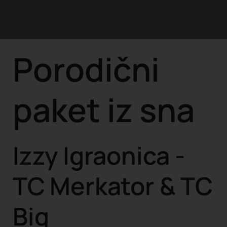
Porodični
paket iz sna
Izzy Igraonica -
TC Merkator & TC
Big