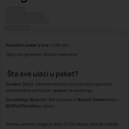
Sačuvaj
Pozovi i raspitaj se
Podeli sa prijateljima
Poseti sajt
Porodični paket iz sna
(1.290 din)
(Spoj Izzy igraonice i Brunch restorana)
Šta sve ulazi u paket?
Za decu (Izzy):
Celodnevna karta za unutrašnju igraonicu,
profesionalna animacija +
popsić
za osveženje.
Za roditelje (Brunch):
Bilo koji kolač iz
Brunch Sweets
linije +
BESPLATNA kafa
po izboru.
Realna vrednost svega je skoro 2.000 dinara, tako da roditelji