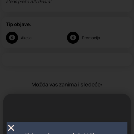
štede preko 700 dinara!
Tip objave:
Akcija
Promocija
Možda vas zanima i sledeće: