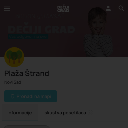
Plaža Štrand
Novi Sad
Pronađi na mapi
Informacije
Iskustva posetilaca
0