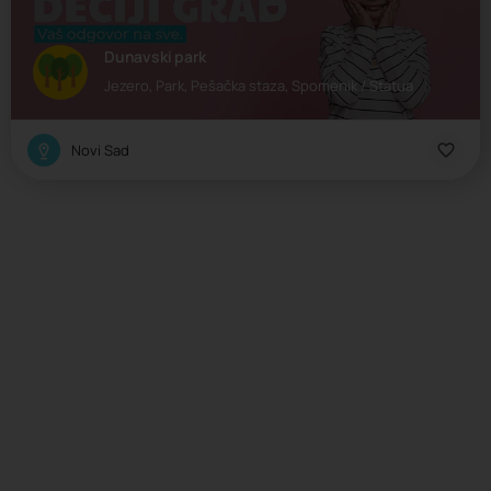
Dunavski park
Jezero, Park, Pešačka staza, Spomenik / Statua
Novi Sad