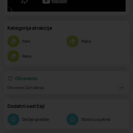
Kategorija atrakcije
Park
Plaža
Reka
Otvoreno
Otvoreno 24h danas
Dodatni sadržaji
Dečije igralište
Stolovi za piknik