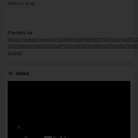
folklora i drugi.
Preuzeto sa
:
https://novisad.travel/cp/%D1%81%D0%B8%D0%BD%D0%B3
%D0%BA%D1%83%D0%BF%D0%B0%D0%BB%D0%B8%D1%88%D1
strand/
Video