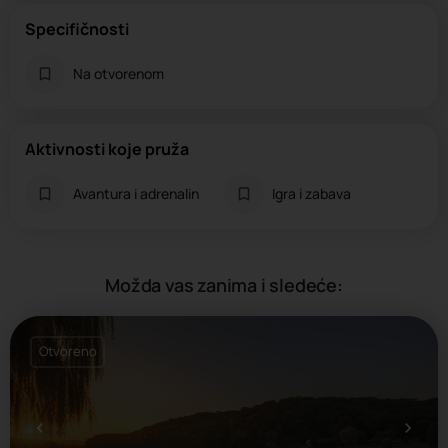
Specifičnosti
Na otvorenom
Aktivnosti koje pruža
Avantura i adrenalin
Igra i zabava
Možda vas zanima i sledeće:
Otvoreno