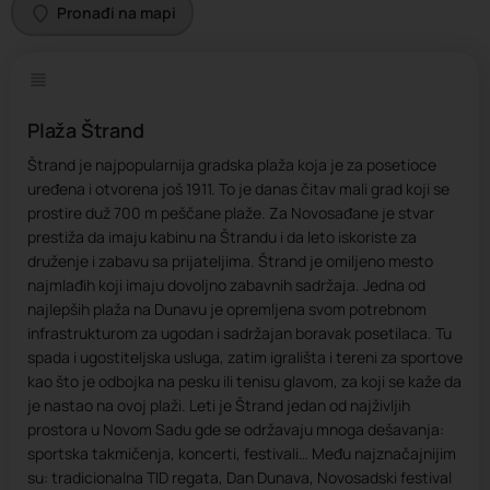
Pronađi na mapi
Plaža Štrand
Štrand je najpopularnija gradska plaža koja je za posetioce
uređena i otvorena još 1911. To je danas čitav mali grad koji se
prostire duž 700 m peščane plaže. Za Novosađane je stvar
prestiža da imaju kabinu na Štrandu i da leto iskoriste za
druženje i zabavu sa prijateljima. Štrand je omiljeno mesto
najmlađih koji imaju dovoljno zabavnih sadržaja. Jedna od
najlepših plaža na Dunavu je opremljena svom potrebnom
infrastrukturom za ugodan i sadržajan boravak posetilaca. Tu
spada i ugostiteljska usluga, zatim igrališta i tereni za sportove
kao što je odbojka na pesku ili tenisu glavom, za koji se kaže da
je nastao na ovoj plaži. Leti je Štrand jedan od najživljih
prostora u Novom Sadu gde se održavaju mnoga dešavanja:
sportska takmičenja, koncerti, festivali… Među najznačajnijim
su: tradicionalna TID regata, Dan Dunava, Novosadski festival