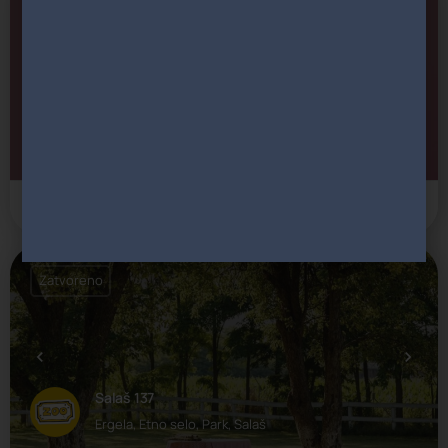
Otvoreno
Klizalište "Ledena šuma"
Park
Novi Sad
Zatvoreno
Salaš 137
Ergela, Etno selo, Park, Salaš