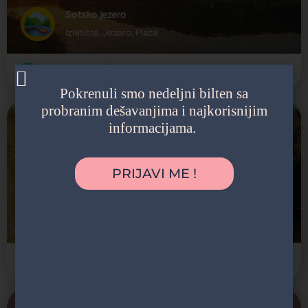
Sotsko jezero
Izletište, Jezero, Plaža
Fruška gora
+1
Pokrenuli smo nedeljni bilten sa
probranim dešavanjima i najkorisnijim
Na zakazivanje
informacijama.
PRIJAVI ME !
Specijalni rezervat prirode "Koviljsko-
petrovaradinski rit"
Izletište, Pešačka staza, Reka, Specijalni rezervat prirode,
Novi Sad
+2