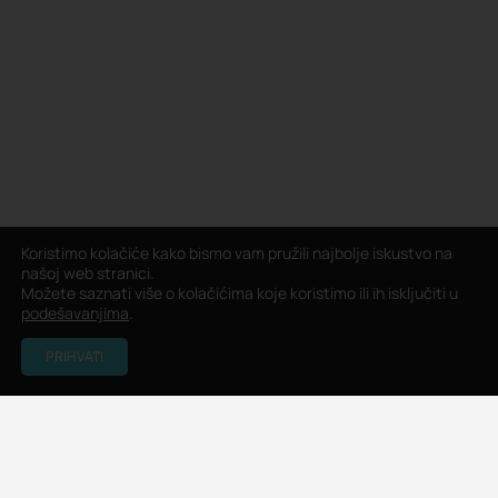
Koristimo kolačiće kako bismo vam pružili najbolje iskustvo na
našoj web stranici.
Možete saznati više o kolačićima koje koristimo ili ih isključiti u
podešavanjima
.
PRIHVATI