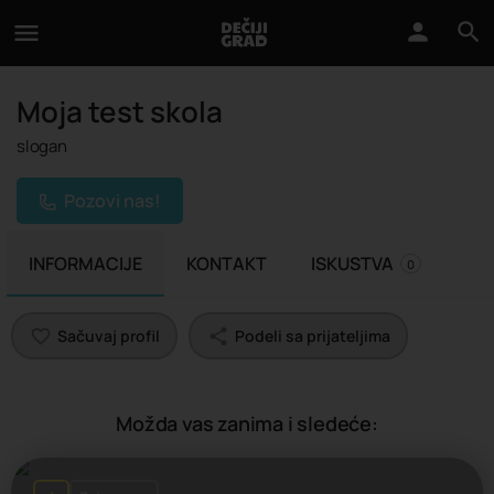
Moja test skola
slogan
Pozovi nas!
INFORMACIJE
KONTAKT
ISKUSTVA
0
Sačuvaj profil
Podeli sa prijateljima
Možda vas zanima i sledeće: