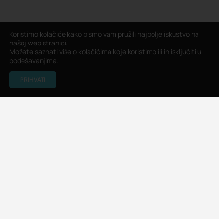
Koristimo kolačiće kako bismo vam pružili najbolje iskustvo na
našoj web stranici.
Možete saznati više o kolačićima koje koristimo ili ih isključiti u
podešavanjima
.
PRIHVATI