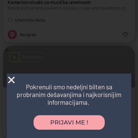
Kamerton studio za muzičke umetnosti
Razne instrumente sviramo na času i uvek smo na dobrom glasu!
Umetnička škola
Beograd
Zatvoreno
Pokrenuli smo nedeljni bilten sa
probranim dešavanjima i najkorisnijim
Berlitz
informacijama.
Centar stranih jezika za decu
Škola stranih jezika
PRIJAVI ME !
Novi Beograd