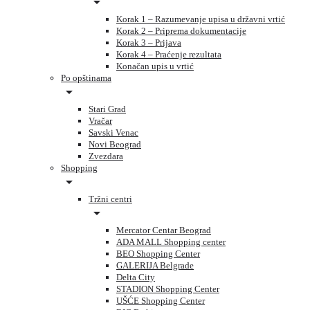
Korak 1 – Razumevanje upisa u državni vrtić
Korak 2 – Priprema dokumentacije
Korak 3 – Prijava
Korak 4 – Praćenje rezultata
Konačan upis u vrtić
Po opštinama
Stari Grad
Vračar
Savski Venac
Novi Beograd
Zvezdara
Shopping
Tržni centri
Mercator Centar Beograd
ADA MALL Shopping center
BEO Shopping Center
GALERIJA Belgrade
Delta City
STADION Shopping Center
UŠĆE Shopping Center