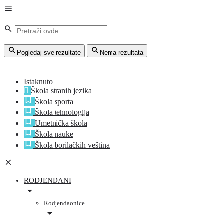
Pogledaj sve rezultate
Nema rezultata
Istaknuto
Škola stranih jezika
Škola sporta
Škola tehnologija
Umetnička škola
Škola nauke
Škola borilačkih veština
RODJENDANI
Rodjendaonice