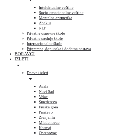
Intelektualne veštine
Socio-emocionalne veštine
Mentalna aritmetika
Abakus
NLP
Privatne osnovne škole
Privatne srednje škole
Internacionalne škole
Pripremna, dopunska i dodatna nastava
BORAVCI
IZLETI
Dnevni izleti
Avala
Novi Sad
Vršac
Smederevo
Fruška gora
Pančevo
Zrenjanin
Mladenovac
Kosmaj
Obrenovac