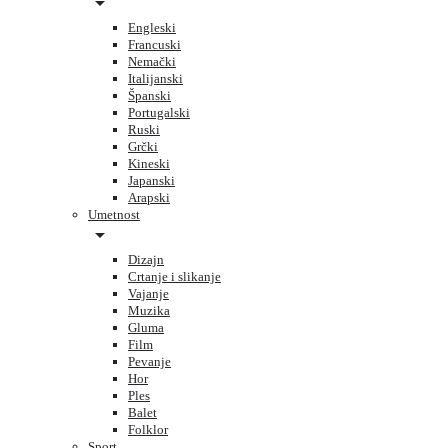
Engleski
Francuski
Nemački
Italijanski
Španski
Portugalski
Ruski
Grčki
Kineski
Japanski
Arapski
Umetnost
Dizajn
Crtanje i slikanje
Vajanje
Muzika
Gluma
Film
Pevanje
Hor
Ples
Balet
Folklor
Sport