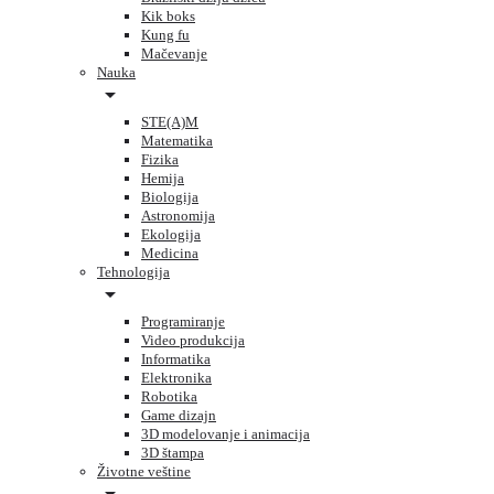
Kik boks
Kung fu
Mačevanje
Nauka
STE(A)M
Matematika
Fizika
Hemija
Biologija
Astronomija
Ekologija
Medicina
Tehnologija
Programiranje
Video produkcija
Informatika
Elektronika
Robotika
Game dizajn
3D modelovanje i animacija
3D štampa
Životne veštine