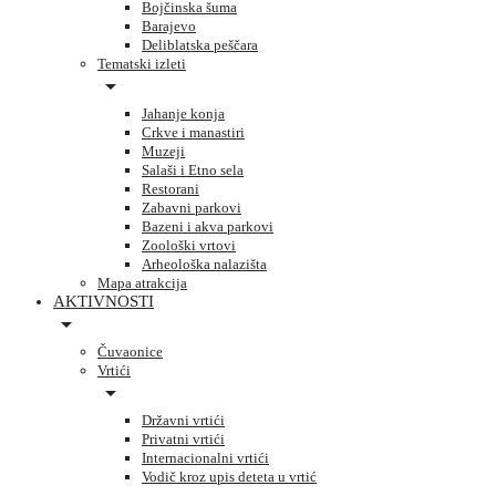
Bojčinska šuma
Barajevo
Deliblatska peščara
Tematski izleti
Jahanje konja
Crkve i manastiri
Muzeji
Salaši i Etno sela
Restorani
Zabavni parkovi
Bazeni i akva parkovi
Zoološki vrtovi
Arheološka nalazišta
Mapa atrakcija
AKTIVNOSTI
Čuvaonice
Vrtići
Državni vrtići
Privatni vrtići
Internacionalni vrtići
Vodič kroz upis deteta u vrtić