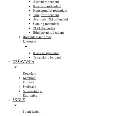
Aktivni rođendani
Kreativni rođendani
Konceptualni rođendani
Tinejdž rođendani
Avanturistički rođendani
Gaming rođendani
ZOO Rođendan
Edukativni rođendani
Rođendani u prirodi
Igraonice
Klasicna igraonica
Tematski rođendani
DEŠAVANJA
Događaji
Kampovi
Filmovi
Predstave
Manifestacije
Radionice
ŠKOLE
Strani jezici