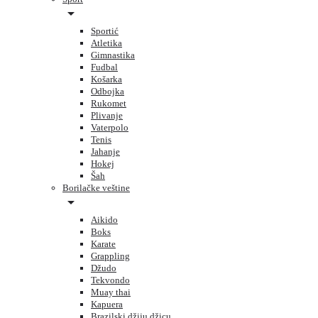
Sportić
Atletika
Gimnastika
Fudbal
Košarka
Odbojka
Rukomet
Plivanje
Vaterpolo
Tenis
Jahanje
Hokej
Šah
Borilačke veštine
Aikido
Boks
Karate
Grappling
Džudo
Tekvondo
Muay thai
Kapuera
Brazilski džiju džicu