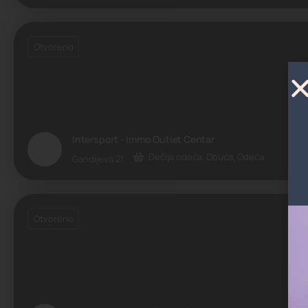
Otvoreno
Intersport - Immo Outlet Centar
Dečija odeća, Obuća, Odeća
Gandijeva 21
Otvoreno