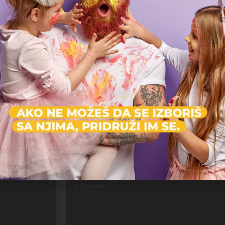
Lindex - BEO Shopping Center
Dečija odeća, 
Vojislava Ilića 141
Otvoreno
Lindex - Big Fashion
Dečija odeća, Odeća
Višnjička 84
Otvoreno