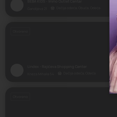
BEBA KIDS - Immo Outlet Centar
Dečija odeća, Obuća, Odeća
Gandijeva 21
Otvoreno
Lindex - Rajićeva Shopping Center
Dečija odeća, Odeća
Kneza Mihaila 54
Otvoreno