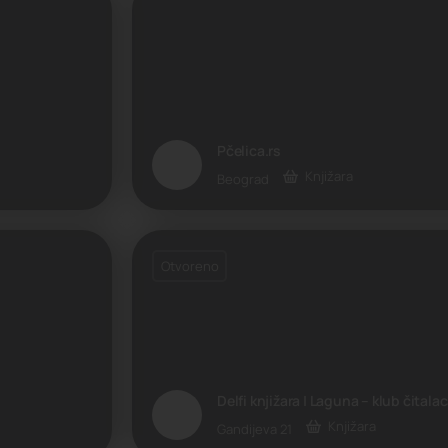
Pčelica.rs
Knjižara
Beograd
Otvoreno
Delfi knjižara | Laguna – klub čital
Knjižara
Gandijeva 21