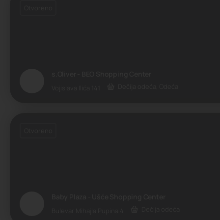
Otvoreno
s.Oliver - BEO Shopping Center
Dečija odeća, Odeća
Vojislava Ilića 141
Otvoreno
Baby Plaza - Ušće Shopping Center
Dečija odeća
Bulevar Mihajla Pupina 4