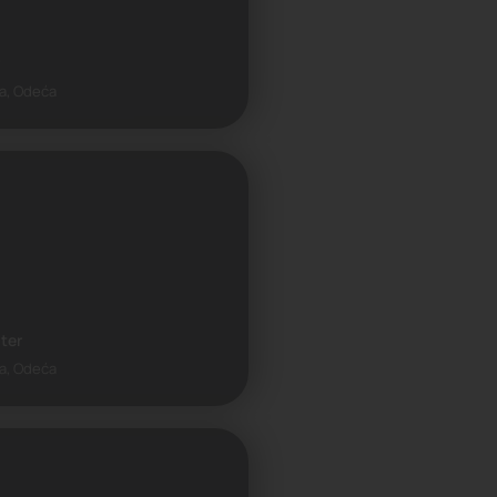
a, Odeća
ter
a, Odeća