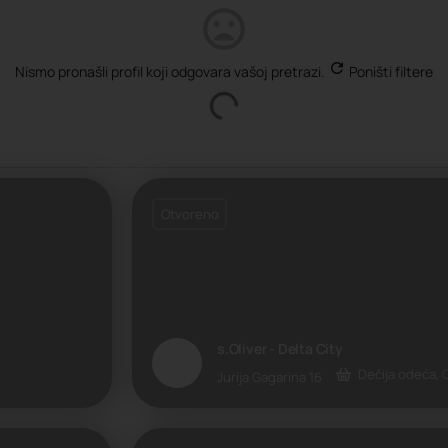
Nismo pronašli profil koji odgovara vašoj pretrazi.
Poništi filtere
Otvoreno
s.Oliver - Delta City
Dečija odeća,
Jurija Gagarina 16