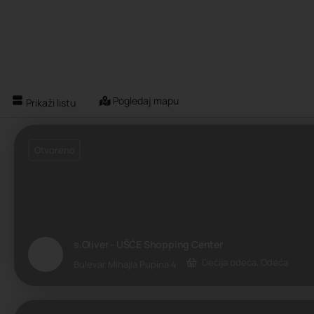
Pogledaj mapu
Prikaži listu
Otvoreno
s.Oliver - UŠĆE Shopping Center
Dečija odeća, Odeća
Bulevar Mihajla Pupina 4