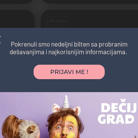
Otvoreno
Pokrenuli smo nedeljni bilten sa probranim
dešavanjima i najkorisnijim informacijama.
Extreme Intimo - Immo Outlet Cent
Dečija odeća, Odeć
PRIJAVI ME !
Gandijeva 21
Otvoreno