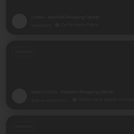
Lindex - Ada Mall Shopping Center
Dečija odeća, Odeća
Radnička 9
Otvoreno
Dexy Co Kids - Mercator Shopping Center
Dečija odeća, Igračke, Knjižar
Bulevar umetnosti 4
Otvoreno