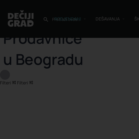
RODJENDANI
DEŠAVANJA
Š
Prodavnice
u Beogradu
Filteri
Filteri
Nazad