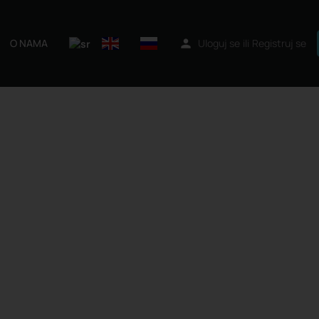
O NAMA
Uloguj se
ili
Registruj se