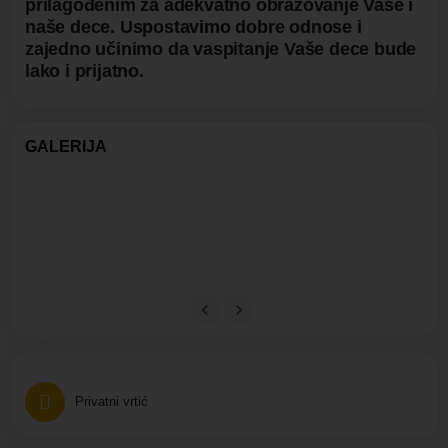
prilagođenim za adekvatno obrazovanje Vaše i
naše dece. Uspostavimo dobre odnose i
zajedno učinimo da vaspitanje Vaše dece bude
lako i prijatno.
GALERIJA
Privatni vrtić