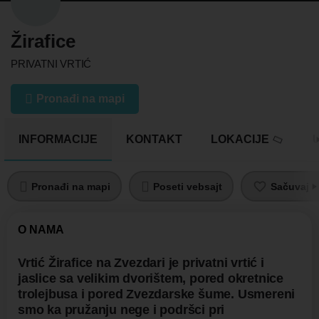
Žirafice
PRIVATNI VRTIĆ
Pronađi na mapi
INFORMACIJE
KONTAKT
LOKACIJE
U
Pronađi na mapi
Poseti vebsajt
Sačuvaj pr
O NAMA
Vrtić Žirafice na Zvezdari je privatni vrtić i
jaslice sa velikim dvorištem, pored okretnice
trolejbusa i pored Zvezdarske šume. Usmereni
smo ka pružanju nege i podršci pri