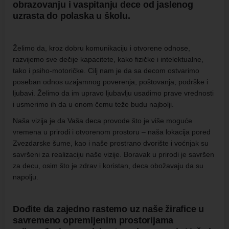
obrazovanju i vaspitanju dece od jaslenog
uzrasta do polaska u školu.
Želimo da, kroz dobru komunikaciju i otvorene odnose,
razvijemo sve dečije kapacitete, kako fizičke i intelektualne,
tako i psiho-motoričke. Cilj nam je da sa decom ostvarimo
poseban odnos uzajamnog poverenja, poštovanja, podrške i
ljubavi. Želimo da im upravo ljubavlju usadimo prave vrednosti
i usmerimo ih da u onom čemu teže budu najbolji.
Naša vizija je da Vaša deca provode što je više moguće
vremena u prirodi i otvorenom prostoru – naša lokacija pored
Zvezdarske šume, kao i naše prostrano dvorište i voćnjak su
savršeni za realizaciju naše vizije. Boravak u prirodi je savršen
za decu, osim što je zdrav i koristan, deca obožavaju da su
napolju.
Dođite da zajedno rastemo uz naše žirafice u
savremeno opremljenim prostorijama