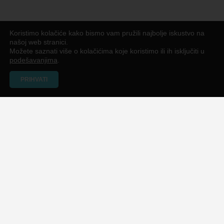
Koristimo kolačiće kako bismo vam pružili najbolje iskustvo na
našoj web stranici.
Možete saznati više o kolačićima koje koristimo ili ih isključiti u
podešavanjima
.
PRIHVATI