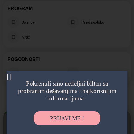
PROGRAM
Jaslice
Predškolsko
Vrtić
POGODNOSTI
Dvorište
Organizovani izleti
Pokrenuli smo nedeljni bilten sa
probranim dešavanjima i najkorisnijim
informacijama.
Možda vas zanima i sledeće:
PRIJAVI ME !
Zatvoreno