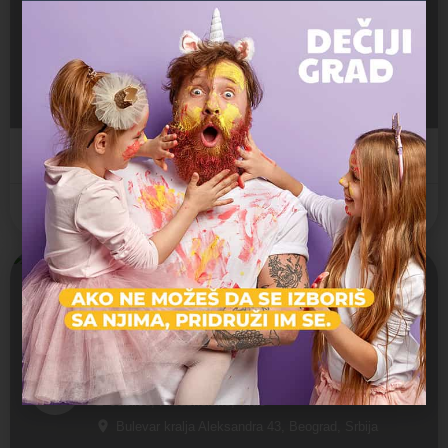
Ola 2
Jaslice, Predškolsko, Vrtić
Mitkov Kladenac 11b, Beograd, Srbija
Privatni vrtić
Zvezdara
Zatvoreno
Meče 3
Jaslice, Predškolsko, Vrtić
Bulevar kralja Aleksandra 43, Beograd, Srbija