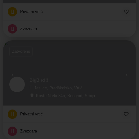
Privatni vrtić
Zvezdara
Zatvoreno
BigBird 3
Jaslice, Predškolsko, Vrtić
Koste Nađa 34b, Beograd, Srbija
Privatni vrtić
Zvezdara