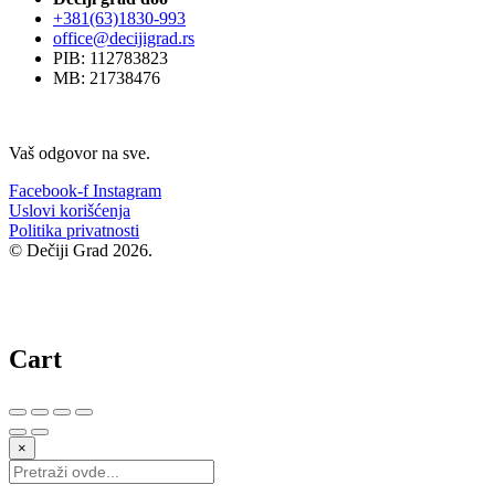
+381(63)1830-993
office@decijigrad.rs
PIB: 112783823
MB: 21738476
Vaš odgovor na sve.
Facebook-f
Instagram
Uslovi korišćenja
Politika privatnosti
© Dečiji Grad 2026.
Cart
×