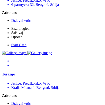
Jaslice, Predškolsko, Vrtić
Француска 32, Beograd, Srbija
Zatvoreno
Državni vrtić
Brzi pregled
Sačuvaj
Uporedi
Stari Grad
Terazije
Jaslice, Predškolsko, Vrtić
Kralja Milana 4, Beograd, Srbija
Zatvoreno
Državni vrtić