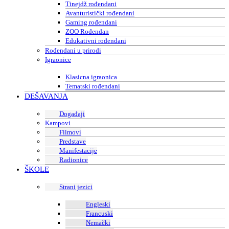
Tinejdž rođendani
Avanturistički rođendani
Gaming rođendani
ZOO Rođendan
Edukativni rođendani
Rođendani u prirodi
Igraonice
Klasicna igraonica
Tematski rođendani
DEŠAVANJA
Događaji
Kampovi
Filmovi
Predstave
Manifestacije
Radionice
ŠKOLE
Strani jezici
Engleski
Francuski
Nemački