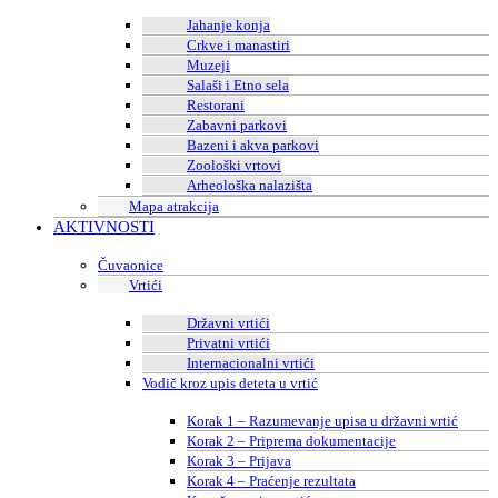
Jahanje konja
Crkve i manastiri
Muzeji
Salaši i Etno sela
Restorani
Zabavni parkovi
Bazeni i akva parkovi
Zoološki vrtovi
Arheološka nalazišta
Mapa atrakcija
AKTIVNOSTI
Čuvaonice
Vrtići
Državni vrtići
Privatni vrtići
Internacionalni vrtići
Vodič kroz upis deteta u vrtić
Korak 1 – Razumevanje upisa u državni vrtić
Korak 2 – Priprema dokumentacije
Korak 3 – Prijava
Korak 4 – Praćenje rezultata