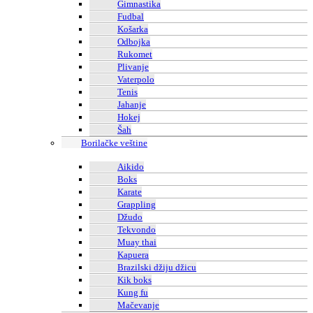
Gimnastika
Fudbal
Košarka
Odbojka
Rukomet
Plivanje
Vaterpolo
Tenis
Jahanje
Hokej
Šah
Borilačke veštine
Aikido
Boks
Karate
Grappling
Džudo
Tekvondo
Muay thai
Kapuera
Brazilski džiju džicu
Kik boks
Kung fu
Mačevanje