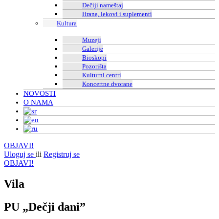
Dečiji nameštaj
Hrana, lekovi i suplementi
Kultura
Muzeji
Galerije
Bioskopi
Pozorišta
Kulturni centri
Koncertne dvorane
NOVOSTI
O NAMA
OBJAVI!
Uloguj se
ili
Registruj se
OBJAVI!
Vila
PU „Dečji dani”