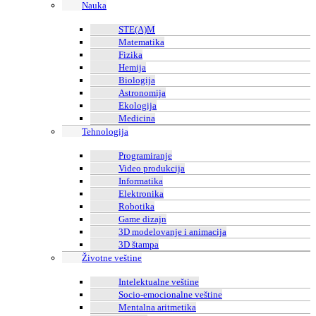
Nauka
STE(A)M
Matematika
Fizika
Hemija
Biologija
Astronomija
Ekologija
Medicina
Tehnologija
Programiranje
Video produkcija
Informatika
Elektronika
Robotika
Game dizajn
3D modelovanje i animacija
3D štampa
Životne veštine
Intelektualne veštine
Socio-emocionalne veštine
Mentalna aritmetika