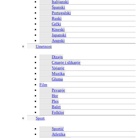
Italijanski
Španski
Portugalski
Ruski
Grčki
Kineski
Japanski
Arapski
Umetnost
Dizajn
Crtanje i slikanje
Vajanje
Muzika
Gluma
Film
Pevanje
Hor
Ples
Balet
Folklor
Sport
Sportić
Atletika