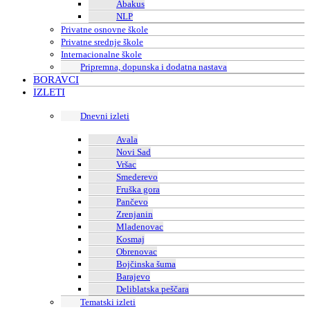
Abakus
NLP
Privatne osnovne škole
Privatne srednje škole
Internacionalne škole
Pripremna, dopunska i dodatna nastava
BORAVCI
IZLETI
Dnevni izleti
Avala
Novi Sad
Vršac
Smederevo
Fruška gora
Pančevo
Zrenjanin
Mladenovac
Kosmaj
Obrenovac
Bojčinska šuma
Barajevo
Deliblatska peščara
Tematski izleti