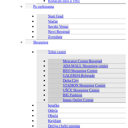
Konačan upis u vrtić
Po opštinama
Stari Grad
Vračar
Savski Venac
Novi Beograd
Zvezdara
Shopping
Tržni centri
Mercator Centar Beograd
ADA MALL Shopping center
BEO Shopping Center
GALERIJA Belgrade
Delta City
STADION Shopping Center
UŠĆE Shopping Center
BIG Fashion
Immo Outlet Centar
Igračke
Odeća
Obuća
Knjižare
Dečija i bebi oprema