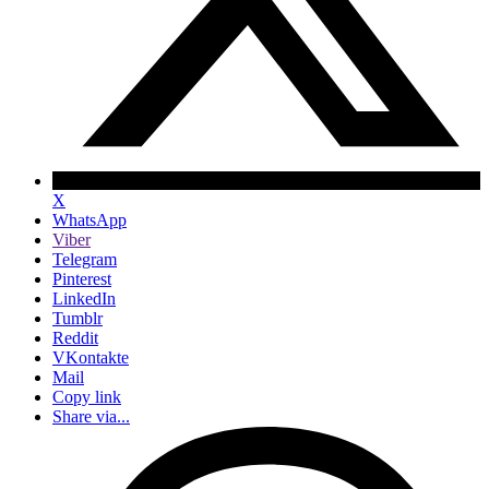
X
WhatsApp
Viber
Telegram
Pinterest
LinkedIn
Tumblr
Reddit
VKontakte
Mail
Copy link
Share via...