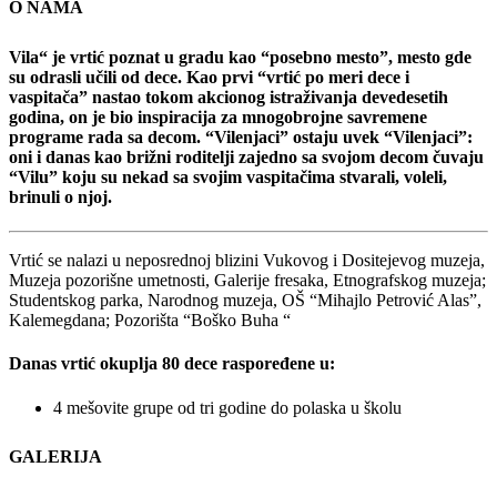
O NAMA
Vila“ je vrtić poznat u gradu kao “posebno mesto”, mesto gde
su odrasli učili od dece. Kao prvi “vrtić po meri dece i
vaspitača” nastao tokom akcionog istraživanja devedesetih
godina, on je bio inspiracija za mnogobrojne savremene
programe rada sa decom. “Vilenjaci” ostaju uvek “Vilenjaci”:
oni i danas kao brižni roditelji zajedno sa svojom decom čuvaju
“Vilu” koju su nekad sa svojim vaspitačima stvarali, voleli,
brinuli o njoj.
Vrtić se nalazi u neposrednoj blizini Vukovog i Dositejevog muzeja,
Muzeja pozorišne umetnosti, Galerije fresaka, Etnografskog muzeja;
Studentskog parka, Narodnog muzeja, OŠ “Mihajlo Petrović Alas”,
Kalemegdana; Pozorišta “Boško Buha “
Danas vrtić okuplja 80 dece raspoređene u:
4 mešovite grupe od tri godine do polaska u školu
GALERIJA