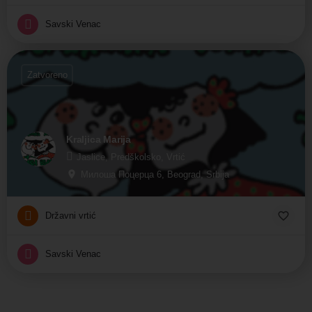
Savski Venac
Zatvoreno
Kraljica Marija
Jaslice, Predškolsko, Vrtić
Милоша Поцерца 6, Beograd, Srbija
Državni vrtić
Savski Venac