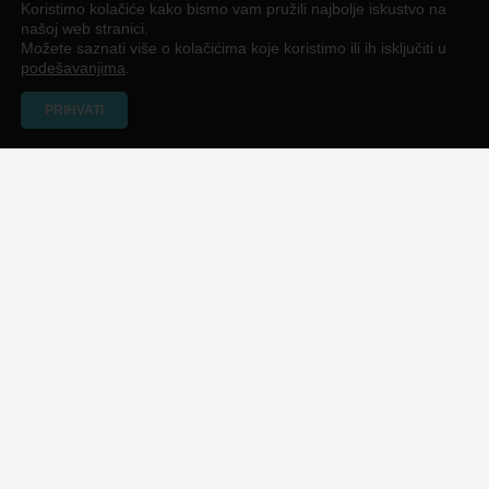
Koristimo kolačiće kako bismo vam pružili najbolje iskustvo na
našoj web stranici.
Možete saznati više o kolačićima koje koristimo ili ih isključiti u
podešavanjima
.
PRIHVATI