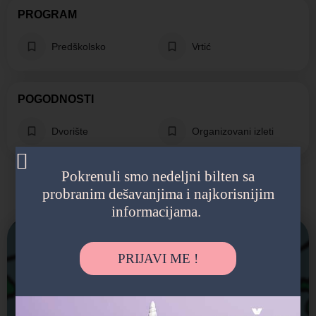
PROGRAM
Predškolsko
Vrtić
POGODNOSTI
Dvorište
Organizovani izleti
Pokrenuli smo nedeljni bilten sa
probranim dešavanjima i najkorisnijim
Možda vas zanima i sledeće:
informacijama.
Zatvoreno
PRIJAVI ME !
Sveta Petka