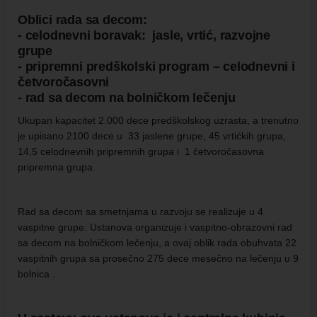
Oblici rada sa decom:
- celodnevni boravak: jasle, vrtić, razvojne
grupe
- pripremni predškolski program – celodnevni i
četvoročasovni
- rad sa decom na bolničkom lečenju
Ukupan kapacitet 2.000 dece predškolskog uzrasta, a trenutno
je upisano 2100 dece u 33 jaslene grupe, 45 vrtićkih grupa,
14,5 celodnevnih pripremnih grupa i 1 četvoročasovna
pripremna grupa.
Rad sa decom sa smetnjama u razvoju se realizuje u 4
vaspitne grupe. Ustanova organizuje i vaspitno-obrazovni rad
sa decom na bolničkom lečenju, a ovaj oblik rada obuhvata 22
vaspitnih grupa sa prosečno 275 dece mesečno na lečenju u 9
bolnica .