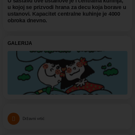
U sastavu ove ustanove je i centralna kuhinja,
u kojoj se prizvodi hrana za decu koja borave u
ustanovi. Kapacitet centralne kuhinje je 4000
obroka dnevno.
GALERIJA
Državni vrtić