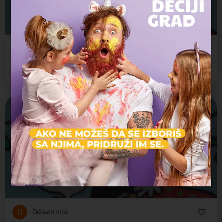
Jaslice, Predškolsko, Vrtić
Топчидерски венац 1, Beograd, Srbija
Državni vrtić
Savski Venac
Zatvoreno
Carica Milica
Jaslice, Predškolsko, Vrtić
Heroja Milana Tepića 16, Beograd, Srbija
Državni vrtić