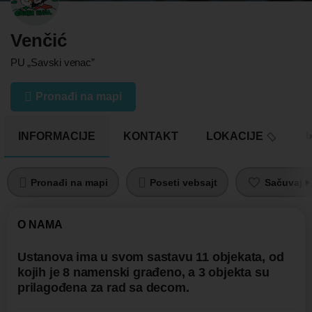
Venčić
PU „Savski venac”
Pronađi na mapi
INFORMACIJE
KONTAKT
LOKACIJE
U
Pronađi na mapi
Poseti vebsajt
Sačuvaj pr
O NAMA
Ustanova ima u svom sastavu 11 objekata, od
kojih je 8 namenski građeno, a 3 objekta su
prilagođena za rad sa decom.