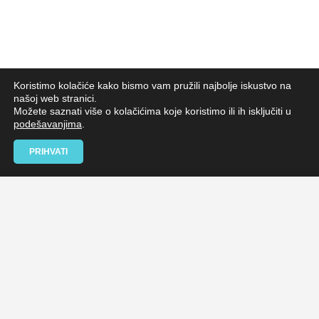
Koristimo kolačiće kako bismo vam pružili najbolje iskustvo na
našoj web stranici.
Možete saznati više o kolačićima koje koristimo ili ih isključiti u
podešavanjima
.
PRIHVATI