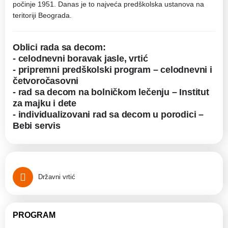
počinje 1951. Danas je to najveća predškolska ustanova na
teritoriji Beograda.
Oblici rada sa decom:
- celodnevni boravak jasle, vrtić
- pripremni predškolski program – celodnevni i
četvoročasovni
- rad sa decom na bolničkom lečenju – Institut
za majku i dete
- individualizovani rad sa decom u porodici –
Bebi servis
Državni vrtić
PROGRAM