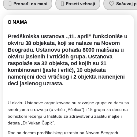
Pronađi na mapi
Poseti vebsajt
Sačuvaj pr
O NAMA
Predškolska ustanova „11. april” funkcioniše u
okviru 38 objekata, koji se nalaze na Novom
Beogradu. Ustanovu pohađa 8000 mališana u
okviru jaslenih i vrtićkih grupa. Ustanova
raspolaže sa 32 objekta, od kojih su 21
kombinovani (jasle i vrtić), 10 objekata
namenjeni deci vrtićkog i 2 objekta namenjeni
deci jaslenog uzrasta.
U okviru Ustanove organizovane su razvojne grupe za decu sa
smetnjama u razvoju (u vrtiću „Pčelica”) i 15 grupa za decu na
bolničkom lečenju u Institutu za zdravstvenu zaštitu majke i
deteta „Dr Vukan Čupić”.
Rad sa decom predškolskog uzrasta na Novom Beogradu