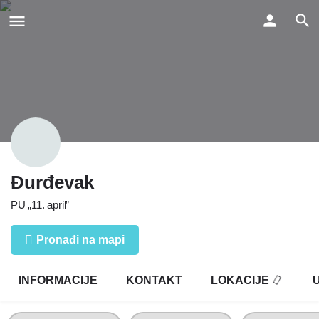
Đurđevak
PU „11. april”
Pronađi na mapi
INFORMACIJE
KONTAKT
LOKACIJE
U