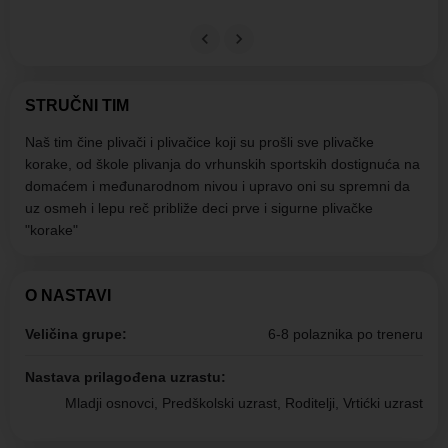
STRUČNI TIM
Naš tim čine plivači i plivačice koji su prošli sve plivačke
korake, od škole plivanja do vrhunskih sportskih dostignuća na
domaćem i međunarodnom nivou i upravo oni su spremni da
uz osmeh i lepu reč približe deci prve i sigurne plivačke
"korake"
O NASTAVI
Veličina grupe:
6-8 polaznika po treneru
Nastava prilagođena uzrastu:
Mladji osnovci, Predškolski uzrast, Roditelji, Vrtićki uzrast