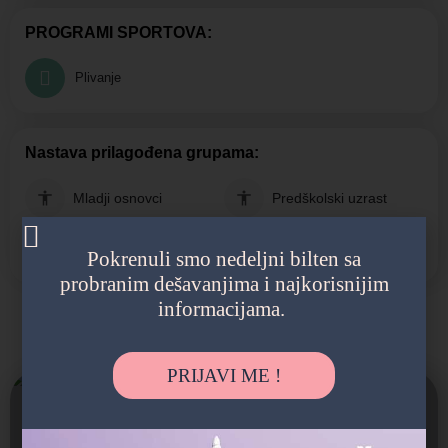
PROGRAMI SPORTOVA:
Plivanje
Nastava prilagođena grupama:
Mladji osnovci
Predškolski uzrast
Roditelji
Vrtićki uzrast
Pokrenuli smo nedeljni bilten sa
probranim dešavanjima i najkorisnijim
informacijama.
Možda vas zanima i sledeće:
PRIJAVI ME !
Otvoreno