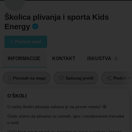
Školica plivanja i sporta Kids
Energy
Pozovi nas!
INFORMACIJE
KONTAKT
ISKUSTVA
0
Pronađi na mapi
Sačuvaj profil
Podeli sa
O ŠKOLI
U našoj školici plivanja zabava je na prvom mestu! 🤩
Ovde učimo da plivamo uz osmeh, igru i nezaboravne trenutke
u vodi