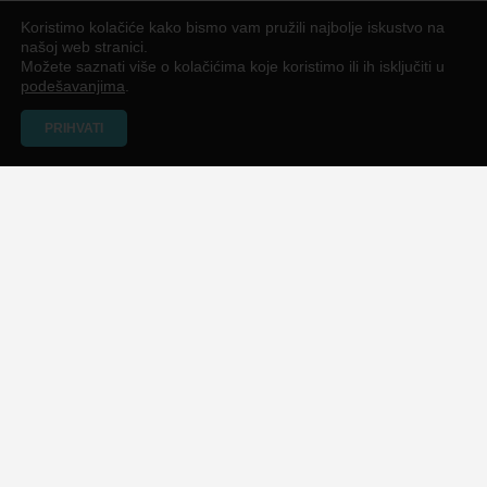
Koristimo kolačiće kako bismo vam pružili najbolje iskustvo na
našoj web stranici.
Možete saznati više o kolačićima koje koristimo ili ih isključiti u
podešavanjima
.
PRIHVATI