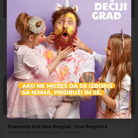
Školica sporta STEPA - Novi Beograd
Za zdrav i pravilan razvoj dece!
Škola sporta
Novi Beograd
Rukometni klub Novi Beograd - Novi Beograd 4
S Novim Beogradom u nove pobede!