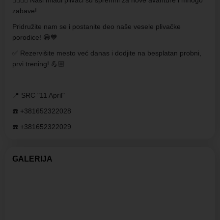
🏊🏼‍♂️💦 Naši mladi plivači su spremni za nove avanture i mnogo
zabave!
Pridružite nam se i postanite deo naše vesele plivačke
porodice! 😁💙
✅ Rezervišite mesto već danas i dodjite na besplatan probni,
prvi trening! 💪🏼
📍 SRC "11 April"
☎️ +381652322028
☎️ +381652322029
GALERIJA