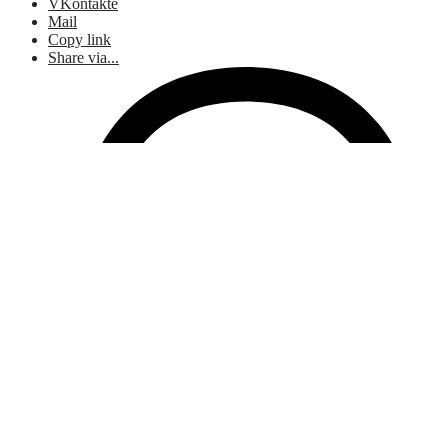
VKontakte
Mail
Copy link
Share via...