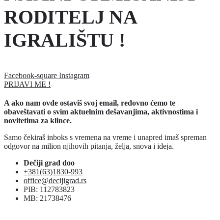
RODITELJ NA
IGRALIŠTU !
Facebook-square
Instagram
PRIJAVI ME !
A ako nam ovde ostaviš svoj email, redovno ćemo te
obaveštavati o svim aktuelnim dešavanjima, aktivnostima i
novitetima za klince.
Samo čekiraš inboks s vremena na vreme i unapred imaš spreman
odgovor na milion njihovih pitanja, želja, snova i ideja.
Dečiji grad doo
+381(63)1830-993
office@decijigrad.rs
PIB: 112783823
MB: 21738476