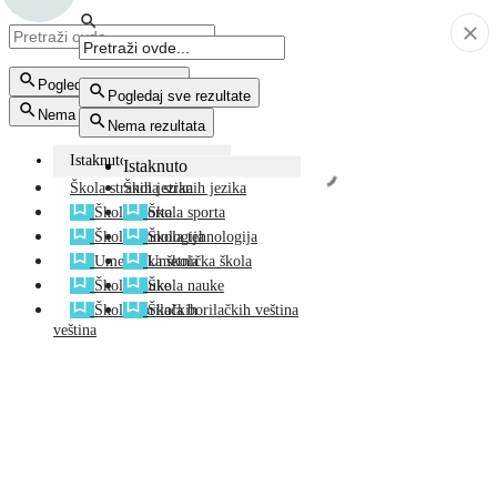
Pogledaj sve rezultate
Pogledaj sve rezultate
Nema rezultata
Nema rezultata
Istaknuto
Istaknuto
Škola stranih jezika
Škola stranih jezika
Škola sporta
Škola sporta
Škola tehnologija
Škola tehnologija
Umetnička škola
Umetnička škola
Škola nauke
Škola nauke
Škola borilačkih
Škola borilačkih veština
veština