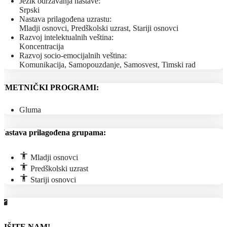
Jezik održavanja nastave:
Srpski
Nastava prilagođena uzrastu:
Mladji osnovci, Predškolski uzrast, Stariji osnovci
Razvoj intelektualnih veština:
Koncentracija
Razvoj socio-emocijalnih veština:
Komunikacija, Samopouzdanje, Samosvest, Timski rad
UMETNIČKI PROGRAMI:
Gluma
Nastava prilagođena grupama:
Mladji osnovci
Predškolski uzrast
Stariji osnovci
PIŠITE NAM!