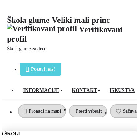
Škola glume Veliki mali princ
Verifikovani
profil
Škola glume za decu
Pozovi nas!
INFORMACIJE
KONTAKT
ISKUSTVA
Pronađi na mapi
Poseti vebsajt
Sačuvaj 
O ŠKOLI