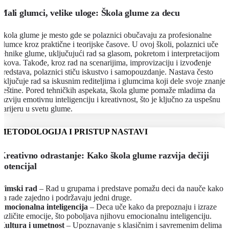
Mali glumci, velike uloge: Škola glume za decu
Škola glume je mesto gde se polaznici obučavaju za profesionalne
glumce kroz praktične i teorijske časove. U ovoj školi, polaznici uče
tehnike glume, uključujući rad sa glasom, pokretom i interpretacijom
likova. Takođe, kroz rad na scenarijima, improvizaciju i izvođenje
predstava, polaznici stiču iskustvo i samopouzdanje. Nastava često
uključuje rad sa iskusnim rediteljima i glumcima koji dele svoje znanje 
veštine. Pored tehničkih aspekata, škola glume pomaže mladima da
razviju emotivnu inteligenciju i kreativnost, što je ključno za uspešnu
karijeru u svetu glume.
METODOLOGIJA I PRISTUP NASTAVI
Kreativno odrastanje: Kako škola glume razvija dečiji
potencijal
Timski rad
– Rad u grupama i predstave pomažu deci da nauče kako
da rade zajedno i podržavaju jedni druge.
Emocionalna inteligencija
– Deca uče kako da prepoznaju i izraze
različite emocije, što poboljava njihovu emocionalnu inteligenciju.
Kultura i umetnost
– Upoznavanje s klasičnim i savremenim delima