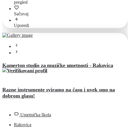
pregled
Sačuvaj
Uporedi
Kamerton studio za muzičke umetnosti - Rakovica
Razne instrumente sviramo na času i uvek smo na
dobrom glasu!
Umetnička škola
Rakovica