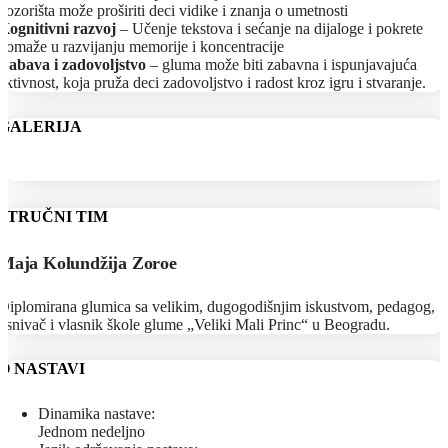
pozorišta može proširiti deci vidike i znanja o umetnosti
Kognitivni razvoj
– Učenje tekstova i sećanje na dijaloge i pokrete
pomaže u razvijanju memorije i koncentracije
Zabava i zadovoljstvo
– gluma može biti zabavna i ispunjavajuća
aktivnost, koja pruža deci zadovoljstvo i radost kroz igru i stvaranje.
GALERIJA
STRUČNI TIM
Maja Kolundžija Zoroe
Diplomirana glumica sa velikim, dugogodišnjim iskustvom, pedagog,
osnivač i vlasnik škole glume „Veliki Mali Princ“ u Beogradu.
O NASTAVI
Dinamika nastave:
Jednom nedeljno