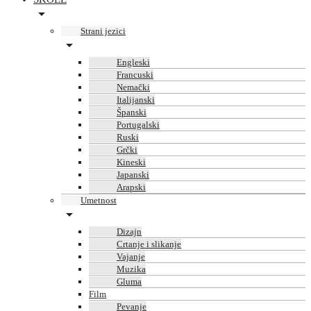
Strani jezici
Engleski
Francuski
Nemački
Italijanski
Španski
Portugalski
Ruski
Grčki
Kineski
Japanski
Arapski
Umetnost
Dizajn
Crtanje i slikanje
Vajanje
Muzika
Gluma
Film
Pevanje