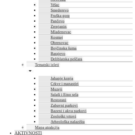
Vršac
Smederevo
Fruška gora
Pančevo
Zrenjanin
Mladenovac
Kosmaj
Obrenovac
Bojčinska šuma
Barajevo
Deliblatska peščara
Tematski izleti
Jahanje konja
Crkve i manastiri
Muzeji
Salaši i Etno sela
Restorani
Zabavni parkovi
Bazeni i akva parkovi
Zoološki vrtovi
Arheološka nalazišta
Mapa atrakcija
AKTIVNOSTI