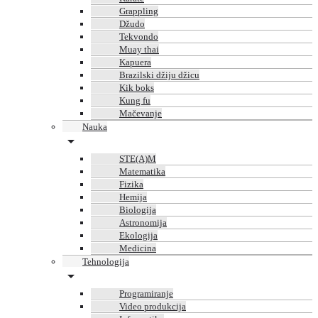
Grappling
Džudo
Tekvondo
Muay thai
Kapuera
Brazilski džiju džicu
Kik boks
Kung fu
Mačevanje
Nauka
STE(A)M
Matematika
Fizika
Hemija
Biologija
Astronomija
Ekologija
Medicina
Tehnologija
Programiranje
Video produkcija