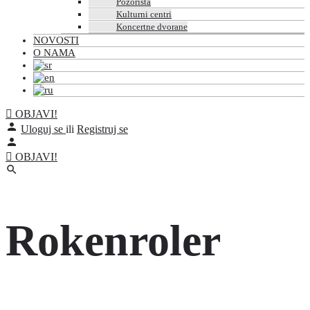
Pozorišta
Kulturni centri
Koncertne dvorane
NOVOSTI
O NAMA
OBJAVI!
Uloguj se
ili
Registruj se
OBJAVI!
Rokenroler