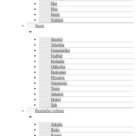
Hor
Ples
Balet
Folklor
Sport
Sportić
Atletika
Gimnastika
Fudbal
Košarka
Odbojka
Rukomet
Plivanje
Vaterpolo
Tenis
Jahanje
Hokej
Šah
Borilačke veštine
Aikido
Boks
Karate