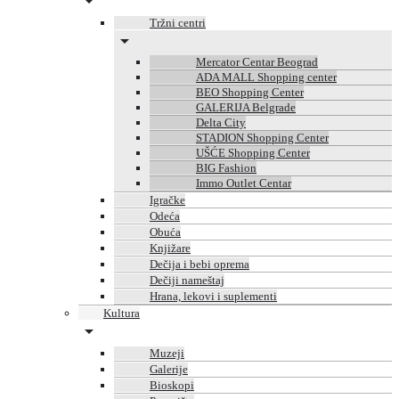
Tržni centri
Mercator Centar Beograd
ADA MALL Shopping center
BEO Shopping Center
GALERIJA Belgrade
Delta City
STADION Shopping Center
UŠĆE Shopping Center
BIG Fashion
Immo Outlet Centar
Igračke
Odeća
Obuća
Knjižare
Dečija i bebi oprema
Dečiji nameštaj
Hrana, lekovi i suplementi
Kultura
Muzeji
Galerije
Bioskopi