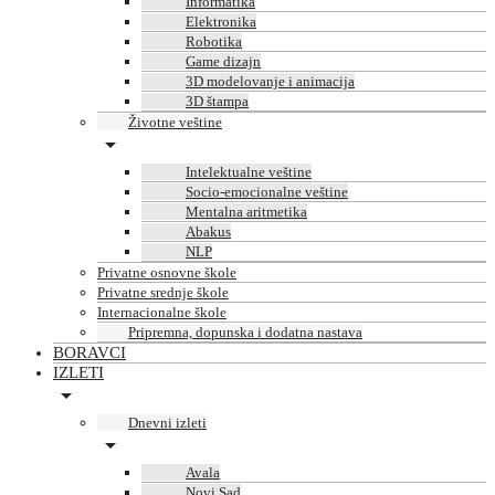
Informatika
Elektronika
Robotika
Game dizajn
3D modelovanje i animacija
3D štampa
Životne veštine
Intelektualne veštine
Socio-emocionalne veštine
Mentalna aritmetika
Abakus
NLP
Privatne osnovne škole
Privatne srednje škole
Internacionalne škole
Pripremna, dopunska i dodatna nastava
BORAVCI
IZLETI
Dnevni izleti
Avala
Novi Sad