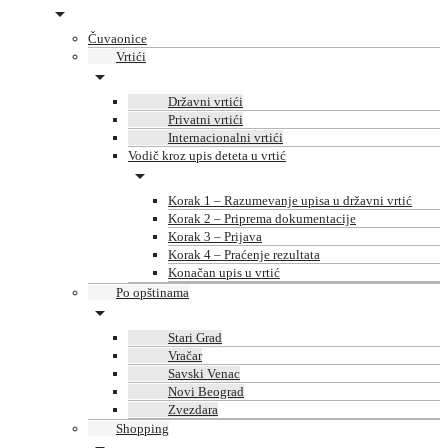
Čuvaonice
Vrtići
Državni vrtići
Privatni vrtići
Internacionalni vrtići
Vodič kroz upis deteta u vrtić
Korak 1 – Razumevanje upisa u državni vrtić
Korak 2 – Priprema dokumentacije
Korak 3 – Prijava
Korak 4 – Praćenje rezultata
Konačan upis u vrtić
Po opštinama
Stari Grad
Vračar
Savski Venac
Novi Beograd
Zvezdara
Shopping