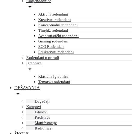
Rodjendaonice
Aktivni rođendani
Kreativni rođendani
Konceptualni rođendani
Tinejdž rođendani
Avanturistički rođendani
Gaming rođendani
ZOO Rođendan
Edukativni rođendani
Rođendani u prirodi
Igraonice
Klasicna igraonica
Tematski rođendani
DEŠAVANJA
Događaji
Kampovi
Filmovi
Predstave
Manifestacije
Radionice
ŠKOLE