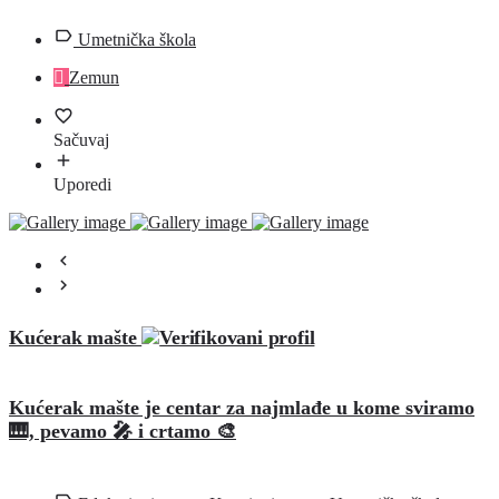
Umetnička škola
Zemun
Sačuvaj
Uporedi
Kućerak mašte
Kućerak mašte je centar za najmlađe u kome sviramo
🎹, pevamo 🎤 i crtamo 🎨