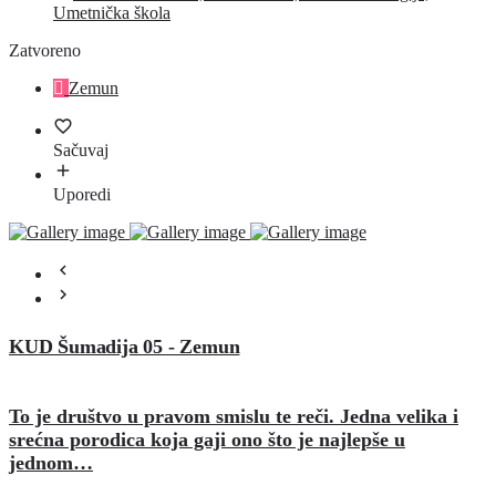
Umetnička škola
Zatvoreno
Zemun
Sačuvaj
Uporedi
KUD Šumadija 05 - Zemun
To je društvo u pravom smislu te reči. Jedna velika i
srećna porodica koja gaji ono što je najlepše u
jednom…