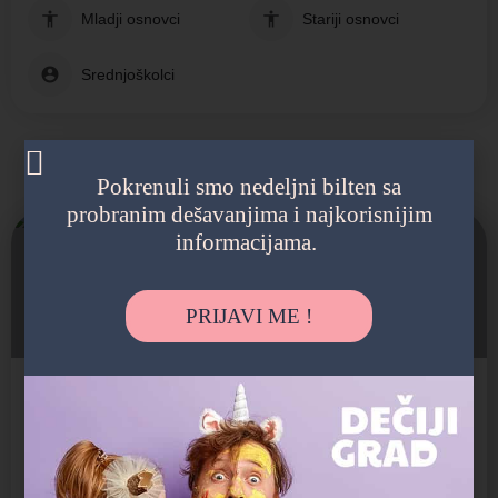
Mladji osnovci
Stariji osnovci
Srednjoškolci
Možda vas zanima i sledeće:
Pokrenuli smo nedeljni bilten sa
probranim dešavanjima i najkorisnijim
informacijama.
Zatvoreno
PRIJAVI ME !
Karate klub Skipper - Dorćol
Karate klub Skipper, osnovan je 2006.godine i od osnivanja klub je clan Beogradskog karate saveza i…
Škola sporta