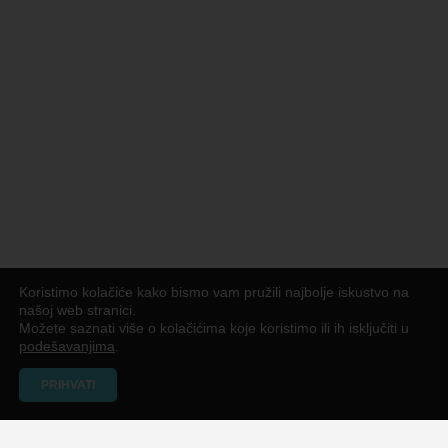
Koristimo kolačiće kako bismo vam pružili najbolje iskustvo na
našoj web stranici.
Možete saznati više o kolačićima koje koristimo ili ih isključiti u
podešavanjima
.
PRIHVATI