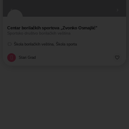
Centar borilačkih sportova ,,Zvonko Osmajlić"
Sportsko društvo borilačkih veština
Škola borilačkih veština, Škola sporta
Stari Grad