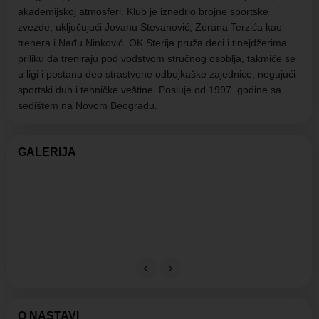
akademijskoj atmosferi. Klub je iznedrio brojne sportske
zvezde, uključujući Jovanu Stevanović, Zorana Terzića kao
trenera i Nađu Ninković.
OK Sterija pruža deci i tinejdžerima
priliku da treniraju pod vođstvom stručnog osoblja, takmiče se
u ligi i postanu deo strastvene odbojkaške zajednice, negujući
sportski duh i tehničke veštine. Posluje od 1997. godine sa
sedištem na Novom Beogradu.
GALERIJA
O NASTAVI