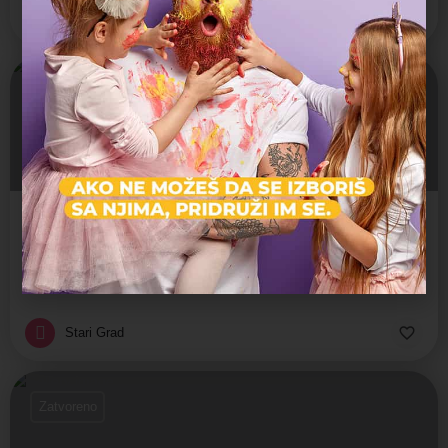
Stari Grad
Škola vaterpola plivačkog kluba Swim Way
Škola vaterpola plivačkog kluba Swim Way Škola vaterpola plivačkog kluba Swim Way sa svojim stručnim kadrom…
Škola sporta
Stari Grad
Zatvoreno