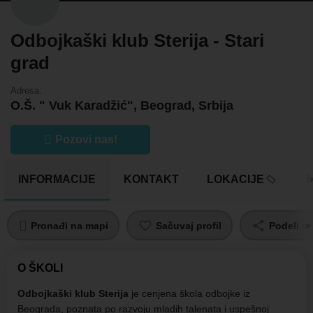
Odbojkaški klub Sterija - Stari
grad
Adresa:
O.Š. " Vuk Karadžić", Beograd, Srbija
Pozovi nas!
INFORMACIJE
KONTAKT
LOKACIJE
Pronađi na mapi
Sačuvaj profil
Podeli sa
O ŠKOLI
Odbojkaški klub Sterija
je cenjena škola odbojke iz
Beograda, poznata po razvoju mladih talenata i uspešnoj