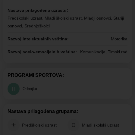
Nastava prilagođena uzrastu:
Predškolski uzrast, Mlađi školski uzrast, Mladji osnovci, Stariji
osnovci, Srednjoškolci
Razvoj intelektualnih veština:
Motorika
Razvoj socio-emocijalnih veština:
Komunikacija, Timski rad
PROGRAMI SPORTOVA:
Odbojka
Nastava prilagođena grupama:
Predškolski uzrast
Mlađi školski uzrast