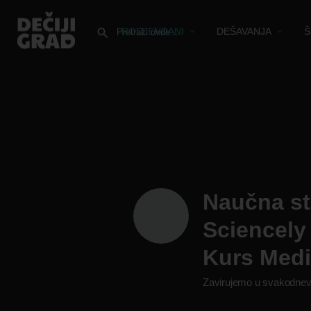
RODJENDANI
DEŠAVANJA
Š
Naučna st
Sciencely
Kurs Medi