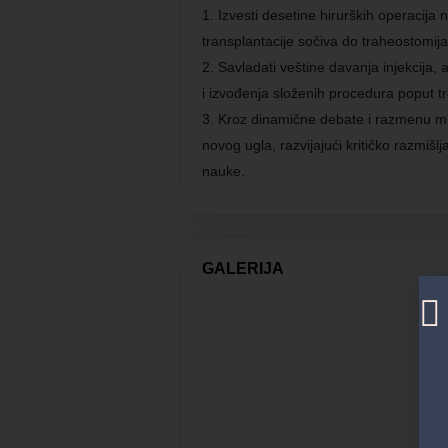
Izvesti desetine hirurških operacij
transplantacije sočiva do traheostomija 
Savladati veštine davanja injekcija, a
i izvođenja složenih procedura poput t
Kroz dinamične debate i razmenu mišl
novog ugla, razvijajući kritičko razmišl
nauke.
GALERIJA