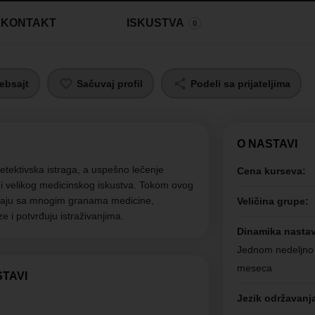
KONTAKT
ISKUSTVA
0
ebsajt
Sačuvaj profil
Podeli sa prijateljima
O NASTAVI
etektivska istraga, a uspešno lečenje
Cena kurseva:
 i velikog medicinskog iskustva. Tokom ovog
znaju sa mnogim granama medicine,
Veličina grupe:
 i potvrđuju istraživanjima.
Dinamika nasta
Jednom nedeljno u
meseca
STAVI
Jezik održavanj