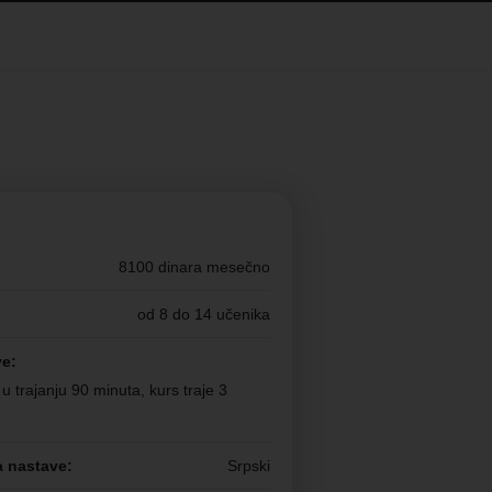
8100 dinara mesečno
od 8 do 14 učenika
ve:
 trajanju 90 minuta, kurs traje 3
a nastave:
Srpski