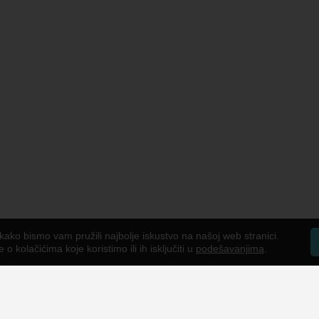
kako bismo vam pružili najbolje iskustvo na našoj web stranici.
o kolačićima koje koristimo ili ih isključiti u
podešavanjima
.