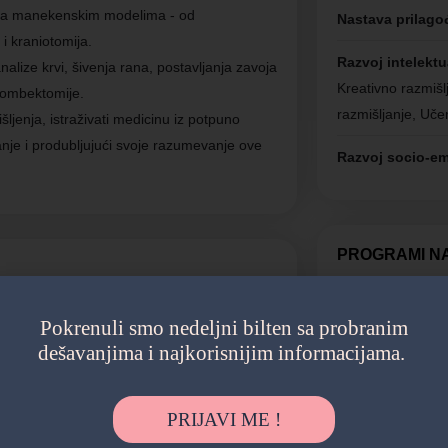
a na manekenskim modelima - od
Nastava prilago
i kraniotomija.
Razvoj intelektu
nalize krvi, šivenja rana, postavljanja zavoja
Kreativno razmišlj
rombektomije.
razmišljanje, Uče
jenja, istraživati medicinu iz potpuno
janje i produbljujući svoje razumevanje ove
Razvoj socio-em
PROGRAMI N
Biologija
Pokrenuli smo nedeljni bilten sa probranim
dešavanjima i najkorisnijim informacijama.
PROGRAM ŽIV
PRIJAVI ME !
Intelektua