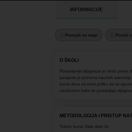
INFORMACIJE
Pronađi na mapi
Poseti v
O ŠKOLI
Postavljanje dijagnoze je često prava d
pacijenta je primena naučnih saznanja
kursa deca će imati priliku da se upo
naučićemo kako se postavljaju dijagnoze
METODOLOGIJA I PRISTUP NA
Tokom kursa Vaše dete će: