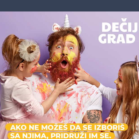
Nastava prila
Mlađi škol
iverziteta u Beogradu!
uzrast
Možda vas zanima i sledeće:
Zatvoreno
Za