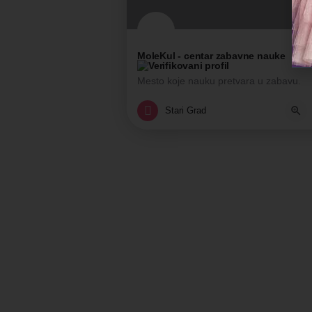
MoleKul - centar zabavne nauke
Mesto koje nauku pretvara u zabavu.
Edukativni centar, Kreativni centar, Šk
Stari Grad