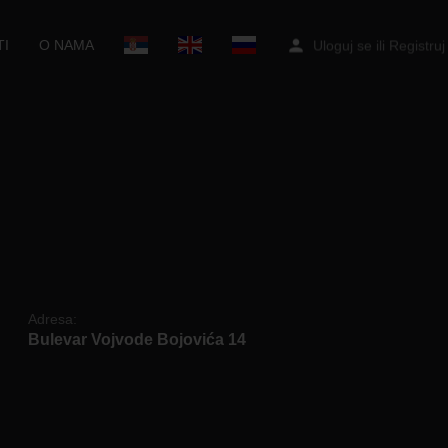
I
O NAMA
Uloguj se
ili
Registruj
Adresa:
Bulevar Vojvode Bojovića 14