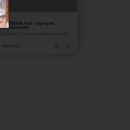
IQ STE(A)M klub - Stari grad
Škola robotike i škola za podsticanje dečijih potencijala
e, Škola tehnologija, Škola životnih veština
dukativni centar, Škola intelektualnih veština, Škola tehnologija
Stari Grad