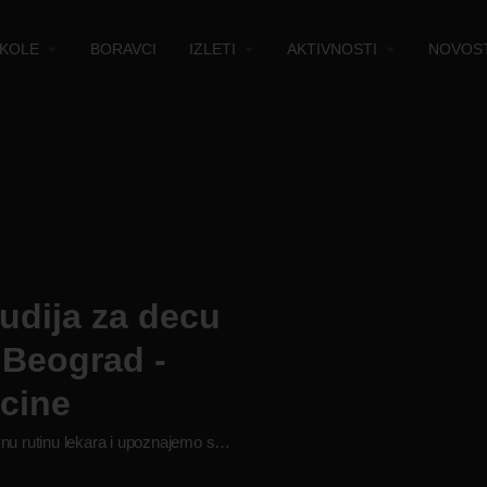
KOLE
BORAVCI
IZLETI
AKTIVNOSTI
NOVOST
udija za decu
 Beograd -
cine
Zavirujemo u svakodnevnu rutinu lekara i upoznajemo se s mehanizmima ljudskog tela.