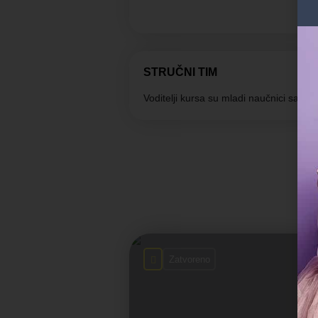
STRUČNI TIM
Voditelji kursa su mladi naučnici sa Un
Zatvoreno