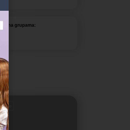
gođena grupama:
ski
tvoreno