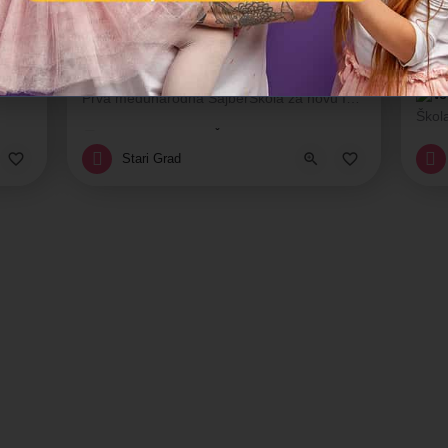
KIBERone
Učen
Prva međunarodna SajberŠkola za novu IT generaciju! Programiranje za decu
Edukativni centar, Škola intelektualnih veština, Škola nauk
ola intelektualnih veština, Škola nauke
E
Stari Grad