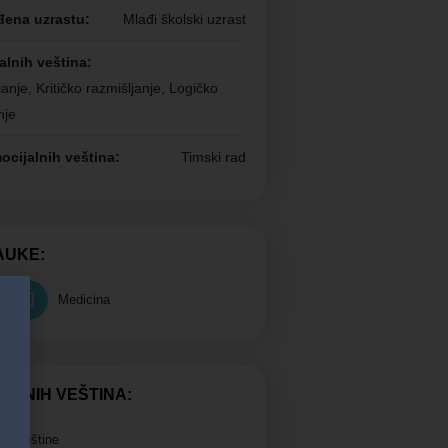
đena uzrastu:
Mlađi školski uzrast
alnih veština:
anje, Kritičko razmišljanje, Logičko
nje
ocijalnih veština:
Timski rad
AUKE:
Medicina
OTNIH VEŠTINA:
lne veštine