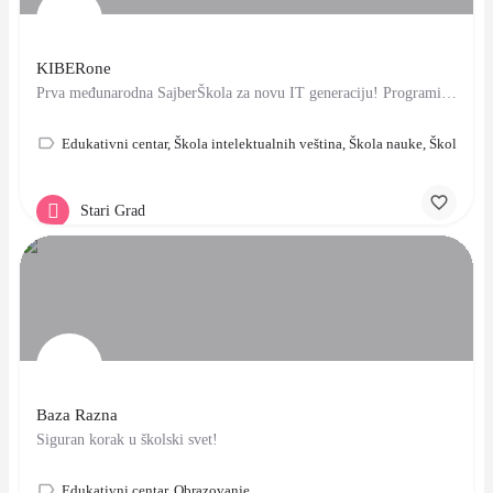
KIBERone
Prva međunarodna SajberŠkola za novu IT generaciju! Programiranje za decu
Edukativni centar, Škola intelektualnih veština, Škola nauke, Škola tehn
Stari Grad
Baza Razna
Siguran korak u školski svet!
Edukativni centar, Obrazovanje