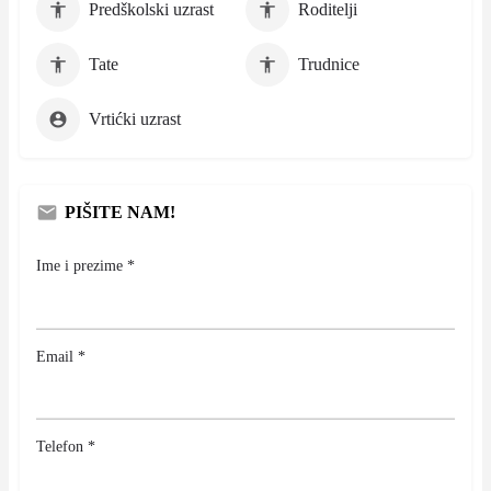
Predškolski uzrast
Roditelji
Tate
Trudnice
Vrtićki uzrast
PIŠITE NAM!
Ime i prezime *
Email *
Telefon *