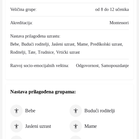
Veličina grupe:
od 8 do 12 učenika
Akreditacija:
Montessori
Nastava prilagođena uzrastu:
Bebe, Budući roditelji, Jasleni uzrast, Mame, Predškolski uzrast,
Roditelji, Tate, Trudnice, Vrtićki uzrast
Razvoj socio-emocijalnih veština:
Odgovornost, Samopouzdanje
Nastava prilagođena grupama:
Bebe
Budući roditelji
Jasleni uzrast
Mame