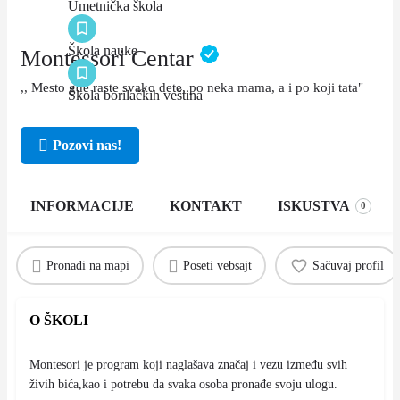
Umetnička škola
Škola nauke
Montessori Centar
,, Mesto gde raste svako dete, po neka mama, a i po koji tata"
Škola borilačkih veština
Pozovi nas!
INFORMACIJE
KONTAKT
ISKUSTVA
0
Pronađi na mapi
Poseti vebsajt
Sačuvaj profil
O ŠKOLI
Montesori je program koji naglašava značaj i vezu između svih
živih bića,kao i potrebu da svaka osoba pronađe svoju ulogu.