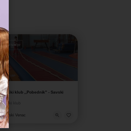
 zakazivanje
astički klub ,,Pobednik" - Savski
ac
stički klub
kola sporta
Savski Venac