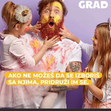
Možda vas zanima i sledeće:
Zatvoreno
Na
ki
Mačevalački klub "Železničar"
Gimn
Ven
Od 1953. obučavamo mlade i starije plemenitoj veštini mačevanja
Gimna
Škola borilačkih veština, Škola sporta
Š
Savski Venac