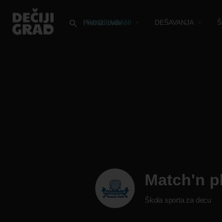
RODJENDANI
DEŠAVANJA
Š
Match'n p
Škola sporta za decu