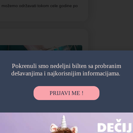
 ih možemo održavati tokom cele godine po
Pokrenuli smo nedeljni bilten sa probranim
dešavanjima i najkorisnijim informacijama.
PRIJAVI ME !