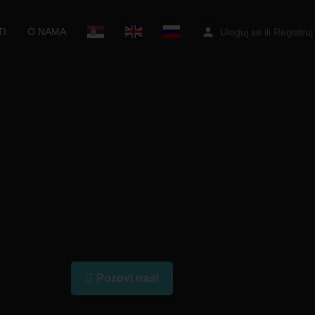
I
O NAMA
Uloguj se
ili
Registruj
Pozovi nas!