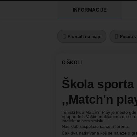
INFORMACIJE
Pronađi na mapi
Poseti v
O ŠKOLI
Škola sporta
,,Match'n play
Teniski klub Match’n Play je mesto gde 
neophodnih Vašim mališanima da se raz
intelektualnom smislu!
Naš klub raspolaže sa četri terena.
Čak dva natkrivena koji se nalaze u gre