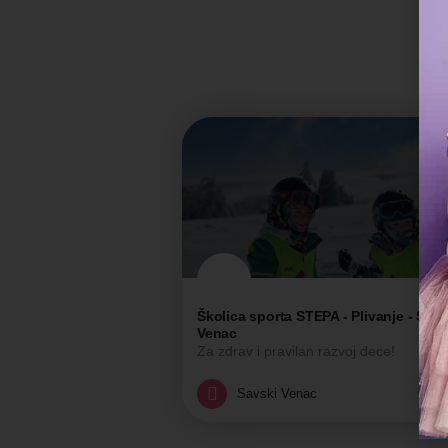
Školica sporta STEPA - Plivanje - Savs
Venac
Za zdrav i pravilan razvoj dece!
Škola sporta
Savski Venac