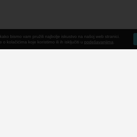
kako bismo vam pružili najbolje iskustvo na našoj web stranici.
o kolačićima koje koristimo ili ih isključiti u
podešavanjima
.