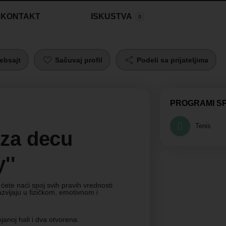
KONTAKT
ISKUSTVA
0
ebsajt
Sačuvaj profil
Podeli sa prijateljima
PROGRAMI S
Tenis
 za decu
''
ćete naći spoj svih pravih vrednosti
vijaju u fizičkom, emotivnom i
janoj hali i dva otvorena.