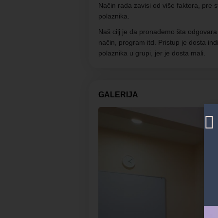
Način rada zavisi od više faktora, pre 
polaznika.
Naš cilj je da pronađemo šta odgovara
način, program itd. Pristup je dosta ind
polaznika u grupi, jer je dosta mali.
GALERIJA