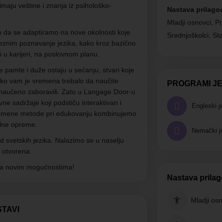
 imaju veštine i znanja iz psihološko-
Nastava prilago
Mladji osnovci, Pr
 da se adaptiramo na nove okolnosti koje
Srednjoškolci, Sta
znim poznavanje jezika, kako kroz bazično
i u karijeri, na poslovnom planu.
 pamte i duže ostaju u sećanju, stvari koje
liko vam je vremena trebalo da naučite
PROGRAMI JE
o naučeno zaboravili. Zato u Langage Door-u
vne sadržaje koji podstiču interaktivan i
Engleski j
avremene metode pri edukovanju kombinujemo
lne opreme.
Nemački j
 svetskih jezika. Nalazimo se u naselju
 otvorena.
rata novim mogućnostima!
Nastava prila
Mladji os
STAVI