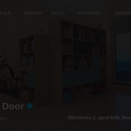
KOLE
BORAVCI
IZLETI
AKTIVNOSTI
NOVOST
 Door
Adresa:
Mate Miloševića 3, sprat 6/49, Beo
decu