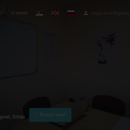
I
O NAMA
Uloguj se
ili
Registruj
Pozovi nas!
grad, Srbija