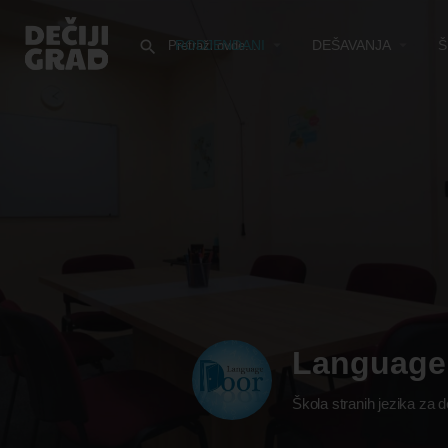
RODJENDANI
DEŠAVANJA
Š
Language
Škola stranih jezika za 