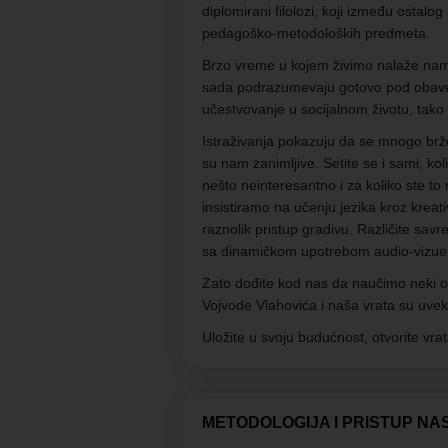
diplomirani filolozi, koji između ostalog
pedagoško-metodoloških predmeta.
Brzo vreme u kojem živimo nalaže nam
sada podrazumevaju gotovo pod obave
učestvovanje u socijalnom životu, tako 
Istraživanja pokazuju da se mnogo brže
su nam zanimljive. Setite se i sami, ko
nešto neinteresantno i za koliko ste t
insistiramo na učenju jezika kroz kreati
raznolik pristup gradivu. Različite s
sa dinamičkom upotrebom audio-vizue
Zato dođite kod nas da naučimo neki od
Vojvode Vlahovića i naša vrata su uvek
Uložite u svoju budućnost, otvorite v
METODOLOGIJA I PRISTUP NA