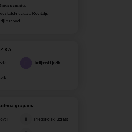
đena uzrastu:
edškolski uzrast, Roditelji,
riji osnovci
ZIKA:
ezik
Italijanski jezik
ezik
gođena grupama:
novci
Predškolski uzrast