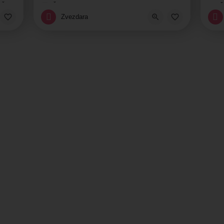
 Škola tehnologija
Škola stranih jezika
Š
Zvezdara