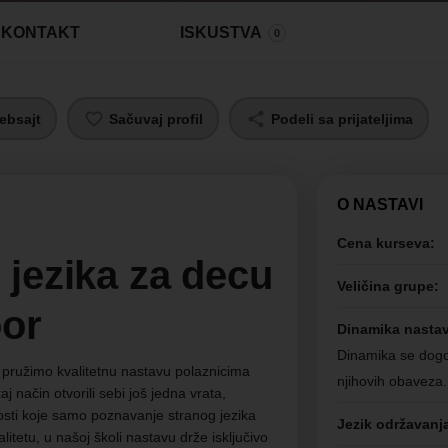
KONTAKT
ISKUSTVA
0
ebsajt
Sačuvaj profil
Podeli sa prijateljima
O NASTAVI
Cena kurseva:
 jezika za decu
Veličina grupe:
or
Dinamika nasta
Dinamika se dogo
 pružimo kvalitetnu nastavu polaznicima
njihovih obaveza.
taj način otvorili sebi još jedna vrata,
ti koje samo poznavanje stranog jezika
Jezik održavanj
itetu, u našoj školi nastavu drže isključivo