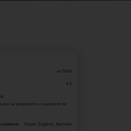
od 5000
4-6
ve:
vara sa polaznicima u zavisnosti od
a nastave:
Srpski, Engleski, Nemački