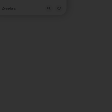
kola stranih jezika
Zvezdara