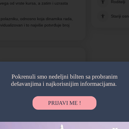
Roditelji
svega od vrste kursa, a zatim i uzrasta
Stariji os
 polazniku, odnosno koja dinamika rada,
ividualizovan i to najviše potvrđuje broj
Pokrenuli smo nedeljni bilten sa probranim
dešavanjima i najkorisnijim informacijama.
PRIJAVI ME !