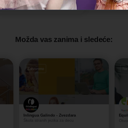
Možda vas zanima i sledeće:
Zatvoreno
Na
Inlingua Galindo - Zvezdara
Equi
Škola stranih jezika za decu
Otvor