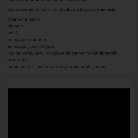
Upoznavanje sa različitim tehnikama klasične animacije:
crtanje na papiru
plastelin
kolaž
animacija predmeta
animacija ljudskih figura
rad na kompjuteru i ovladavanje osnovnih kompjuterskih
programa
samostalna ili timska realizacija animiranih filmova