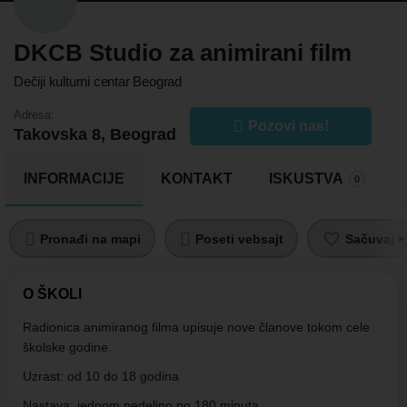
DKCB Studio za animirani film
Dečiji kulturni centar Beograd
Adresa:
Pozovi nas!
Takovska 8, Beograd
INFORMACIJE
KONTAKT
ISKUSTVA
0
Pronađi na mapi
Poseti vebsajt
Sačuvaj pr
O ŠKOLI
Radionica animiranog filma upisuje nove članove tokom cele
školske godine.
Uzrast: od 10 do 18 godina
Nastava: jednom nedeljno po 180 minuta