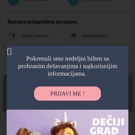
Nastava prilagođena grupama:
Stariji osnovci
Srednjoškolci
Pokrenuli smo nedeljni bilten sa
Možda vas zanima i sledeće:
probranim dešavanjima i najkorisnijim
informacijama.
Zatvoreno
PRIJAVI ME !
Dve Besne Gliste - Centar grada
Škola glume za decu