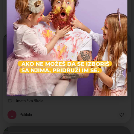
Umetnička škola
Palilula
Atelje za primenjenu umetnost
Dečiji kulturni centar Beograd
Umetnička škola
Palilula