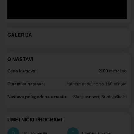
GALERIJA
O NASTAVI
Cena kurseva:
2000 mesečno
Dinamika nastave:
jednom nedeljno po 180 minuta
Nastava prilagođena uzrastu:
Stariji osnovci, Srednjoškolci
UMETNIČKI PROGRAMI:
3D i animacija
Crtanje i slikanje