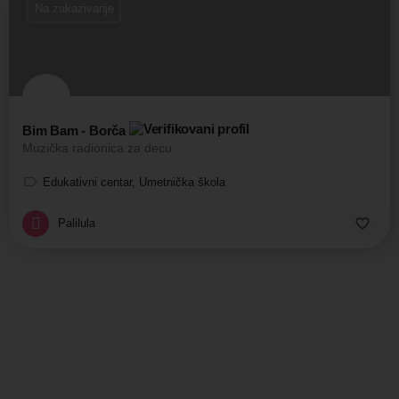
Na zakazivanje
Bim Bam - Borča
Muzička radionica za decu
Edukativni centar, Umetnička škola
Palilula