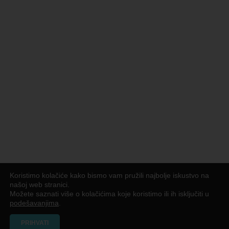
Koristimo kolačiće kako bismo vam pružili najbolje iskustvo na
našoj web stranici.
Možete saznati više o kolačićima koje koristimo ili ih isključiti u
podešavanjima
.
PRIHVATI