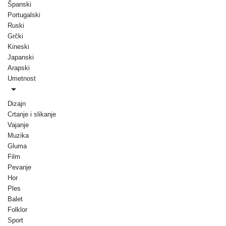
Španski
Portugalski
Ruski
Grčki
Kineski
Japanski
Arapski
Umetnost
Dizajn
Crtanje i slikanje
Vajanje
Muzika
Gluma
Film
Pevanje
Hor
Ples
Balet
Folklor
Sport