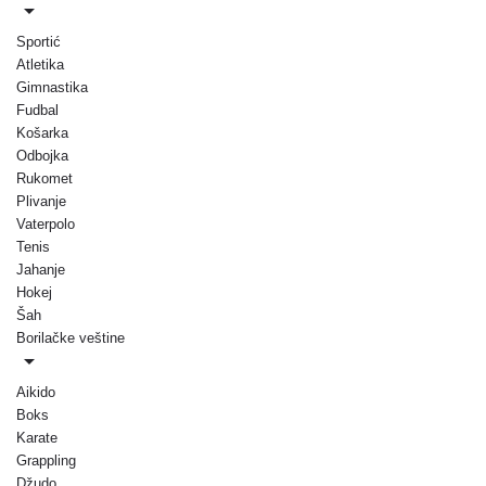
Sportić
Atletika
Gimnastika
Fudbal
Košarka
Odbojka
Rukomet
Plivanje
Vaterpolo
Tenis
Jahanje
Hokej
Šah
Borilačke veštine
Aikido
Boks
Karate
Grappling
Džudo