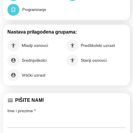
Programiranje
Nastava prilagođena grupama:
Mladji osnovci
Predškolski uzrast
Srednjoškolci
Stariji osnovci
Vrtićki uzrast
PIŠITE NAM!
Ime i prezime *