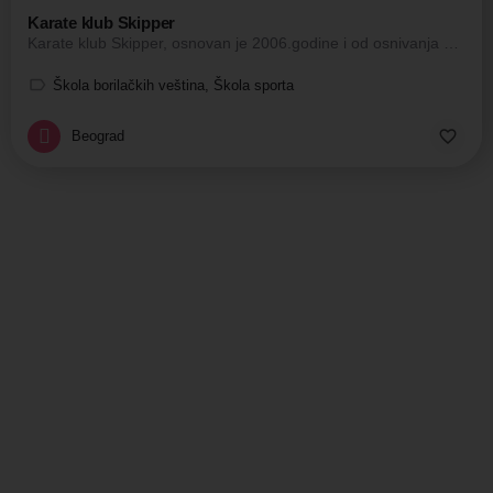
Karate klub Skipper
Karate klub Skipper, osnovan je 2006.godine i od osnivanja klub je clan Beogradskog karate saveza i…
Škola borilačkih veština, Škola sporta
Beograd