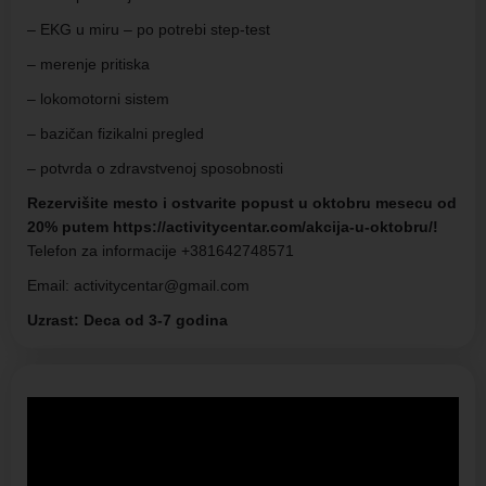
– EKG u miru – po potrebi step-test
– merenje pritiska
– lokomotorni sistem
– bazičan fizikalni pregled
– potvrda o zdravstvenoj sposobnosti
Rezervišite mesto i ostvarite popust u oktobru mesecu od
20% putem https://activitycentar.com/akcija-u-oktobru/!
Telefon za informacije +381642748571
Email: activitycentar@gmail.com
Uzrast: Deca od 3-7 godina