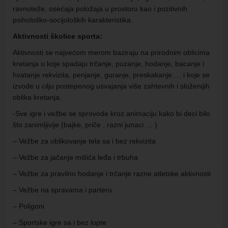
ravnoteže, osećaja položaja u prostoru kao i pozitivnih
psihološko-socijoloških karakteristika.
Aktivnosti školice sporta:
Aktivnosti se najvećom merom baziraju na prirodnim oblicima
kretanja u koje spadaju trčanje, puzanje, hodanje, bacanje i
hvatanje rekvizita, penjanje, guranje, preskakanje…. i koje se
izvode u cilju postepenog usvajanja više zahtevnih i složenijih
oblika kretanja.
-Sve igre i vežbe se sprovode kroz animaciju kako bi deci bilo
što zanimljivije (bajke, priče , razni junaci … )
– Vežbe za oblikovanje tela sa i bez rekvizita
– Vežbe za jačanje mišića leđa i trbuha
– Vežbe za pravilno hodanje i trčanje razne atletske aktivnosti
– Vežbe na spravama i parteru
– Poligoni
– Sportske igre sa i bez lopte