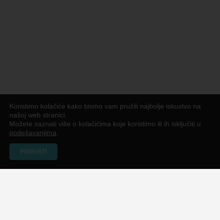
Koristimo kolačiće kako bismo vam pružili najbolje iskustvo na
našoj web stranici.
Možete saznati više o kolačićima koje koristimo ili ih isključiti u
podešavanjima
.
PRIHVATI