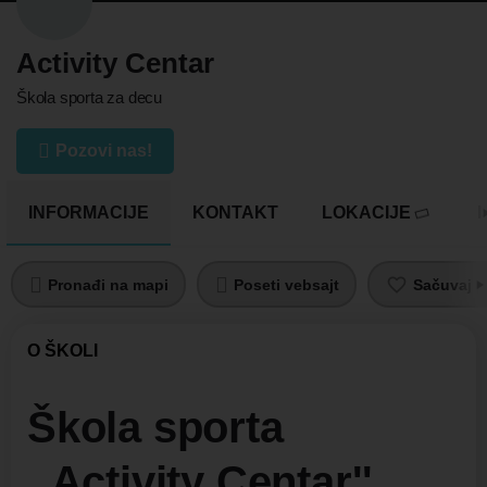
Activity Centar
Škola sporta za decu
Pozovi nas!
INFORMACIJE
KONTAKT
LOKACIJE
Pronađi na mapi
Poseti vebsajt
Sačuvaj pr
O ŠKOLI
Škola sporta
,,Activity Centar''