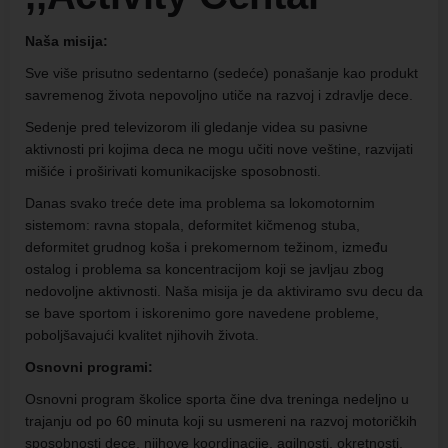
Naša misija:
Sve više prisutno sedentarno (sedeće) ponašanje kao produkt
savremenog života nepovoljno utiče na razvoj i zdravlje dece.
Sedenje pred televizorom ili gledanje videa su pasivne
aktivnosti pri kojima deca ne mogu učiti nove veštine, razvijati
mišiće i proširivati komunikacijske sposobnosti.
Danas svako treće dete ima problema sa lokomotornim
sistemom: ravna stopala, deformitet kičmenog stuba,
deformitet grudnog koša i prekomernom težinom, između
ostalog i problema sa koncentracijom koji se javljau zbog
nedovoljne aktivnosti. Naša misija je da aktiviramo svu decu da
se bave sportom i iskorenimo gore navedene probleme,
poboljšavajući kvalitet njihovih života.
Osnovni programi:
Osnovni program školice sporta čine dva treninga nedeljno u
trajanju od po 60 minuta koji su usmereni na razvoj motoričkih
sposobnosti dece, njihove koordinacije, agilnosti, okretnosti,