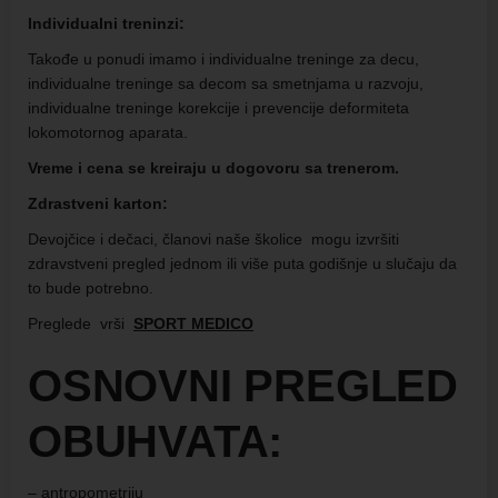
Individualni treninzi:
Takođe u ponudi imamo i individualne treninge za decu,
individualne treninge sa decom sa smetnjama u razvoju,
individualne treninge korekcije i prevencije deformiteta
lokomotornog aparata.
Vreme i cena se kreiraju u dogovoru sa trenerom.
Zdrastveni karton:
Devojčice i dečaci, članovi naše školice mogu izvršiti
zdravstveni pregled jednom ili više puta godišnje u slučaju da
to bude potrebno.
Preglede vrši
SPORT MEDICO
OSNOVNI PREGLED
OBUHVATA:
– antropometriju