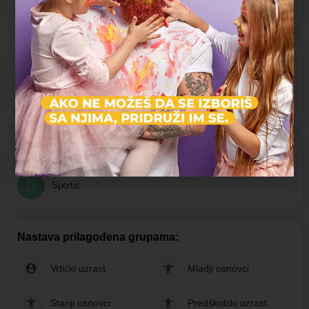
O NASTAVI
Nastava prilagođena uzrastu:
Vrtićki uzrast, Mladji osnovci, Stariji osnovci, Predškolski uzrast
PROGRAMI SPORTOVA:
Sportić
Nastava prilagođena grupama:
Vrtićki uzrast
Mladji osnovci
Stariji osnovci
Predškolski uzrast