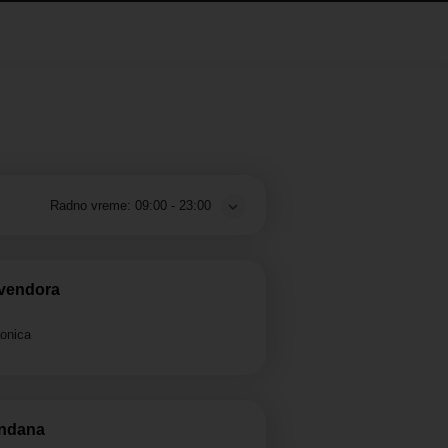
Radno vreme:
09:00 - 23:00
 vendora
aonica
endana