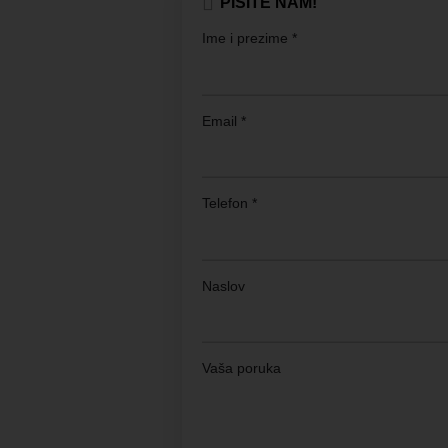
PIŠITE NAM!
Ime i prezime *
Email *
Telefon *
Naslov
Vaša poruka