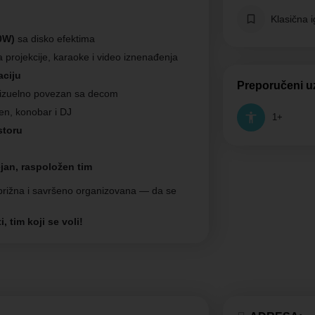
Klasična 
0W)
sa disko efektima
 projekcije, karaoke i video iznenađenja
aciju
Preporučeni u
vizuelno povezan sa decom
n, konobar i DJ
1+
storu
an, raspoložen tim
zbrižna i savršeno organizovana — da se
 tim koji se voli!