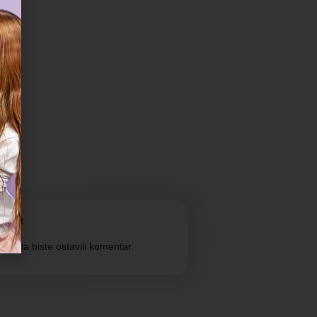
nciju
vani
da biste ostavili komentar.