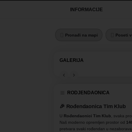
INFORMACIJE
Pronađi na mapi
Poseti v
GALERIJA
RODJENDAONICA
🎉
Rođendaonica Tim Klub
U
Rođendaonici Tim Klub
, svaka pr
Naš moderno opremljen prostor od
14
pretvara svaki rođendan u nezaborava