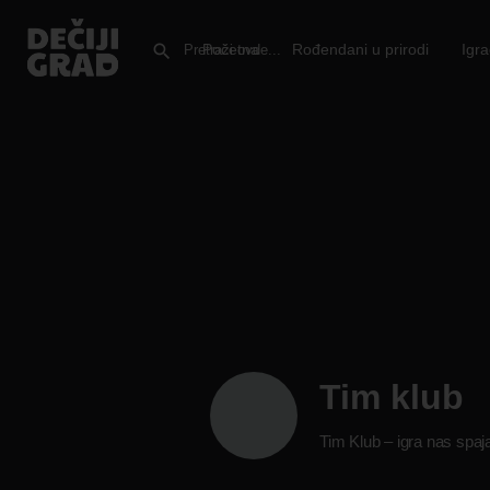
Početna
Rođendani u prirodi
Igr
Tim klub
Tim Klub – igra nas spaj