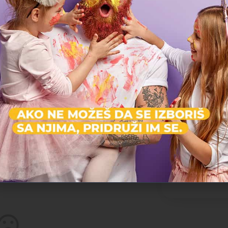
Dodaj reze
Morate biti
ulogo