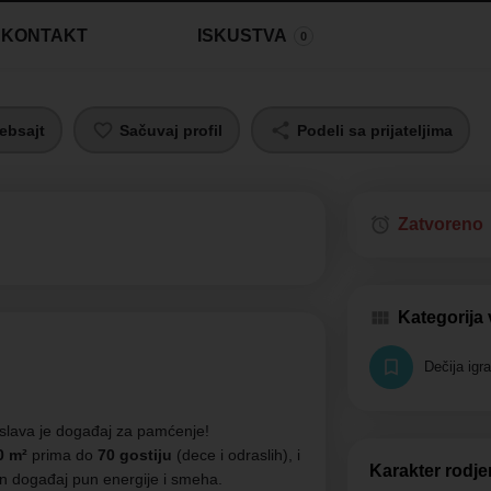
KONTAKT
ISKUSTVA
0
ebsajt
Sačuvaj profil
Podeli sa prijateljima
Zatvoreno
Kategorija
Dečija igr
oslava je događaj za pamćenje!
0 m²
prima do
70 gostiju
(dece i odraslih), i
Karakter rodj
n događaj pun energije i smeha.