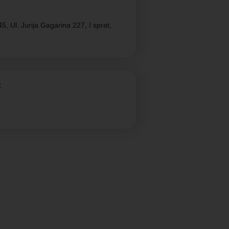
, Ul. Jurija Gagarina 227, I sprat,
:
m