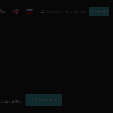
Uloguj se
ili
Registruj se
Pošalji upit
Pozovi nas!
t, lokal 205