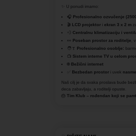
✨ U ponudi imamo:
🎧
Profesionalno ozvučenje (250
🎬
LCD projektor
i
ekran 3 x 2 m
za
💨
Centralnu klimatizaciju i ventil
👀
Poseban prostor za roditelje
, 
🧑‍🍸
Profesionalno osoblje:
barme
📺
Sistem interne TV u celom pro
🌐
Bežični internet
✅
Bezbedan prostor
i uvek
nasmej
Naš cilj je da svaka proslava bude be
deca zabavljaju, a roditelji opuste.
🎂
Tim Klub – rođendan koji se pamti,