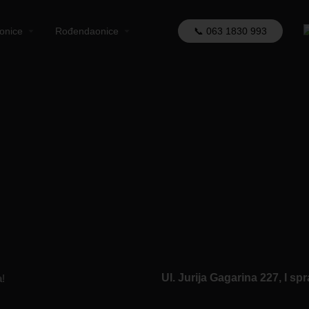
aonice
Rođendaonice
📞 063 1830 993
Adresa:
TC ENJUB, Blok 45, Ul. Jurija Gagarina 227, I spra
a!