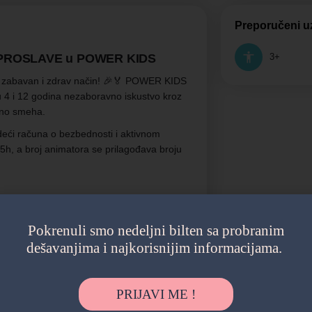
Preporučeni u
 PROSLAVE u POWER KIDS
3+
a zabavan i zdrav način! 🎉🏅 POWER KIDS
u 4 i 12 godina nezaboravno iskustvo kroz
puno smeha.
eći računa o bezbednosti i aktivnom
.5h, a broj animatora se prilagođava broju
Pokrenuli smo nedeljni bilten sa probranim
dešavanjima i najkorisnijim informacijama.
PRIJAVI ME !
ti u našem prostoru u Zemunu ili na bilo