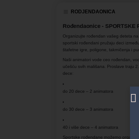
RODJENDAONICA
Rođendaonice - SPORTSKE
Organizujte rođendan vašeg deteta n
sportski rođendani pružaju deci izmeđ
štafetne igre, poligone, takmičenja i 
Naši animatori vode ceo rođendan, vod
učešću svih mališana. Proslave traju 2
dece:
do 20 dece – 2 animatora
do 30 dece – 3 animatora
40 i više dece – 4 animatora
Sportske rođendane možemo organizova