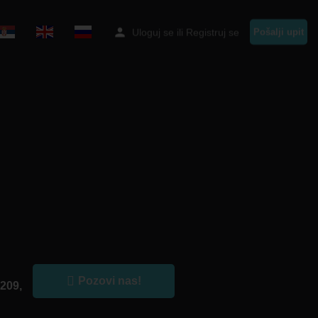
Uloguj se
ili
Registruj se
Pošalji upit
Pozovi nas!
209,