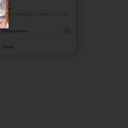
 Land
"Lulu Land – mesto gde osmesi rastu, a mašta nema granica! 🌈🎈"
lasična igraonica
Dečija igraonica
Zemun