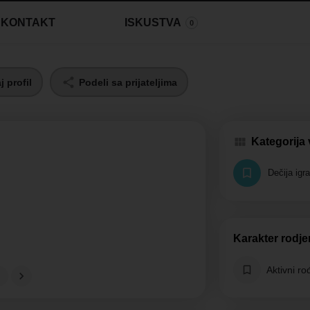
KONTAKT
ISKUSTVA
0
 profil
Podeli sa prijateljima
Kategorija
Dečija igr
Karakter rodj
Aktivni r