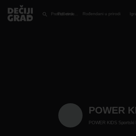
Početna
Rođendani u prirodi
Igr
POWER K
POWER KIDS Sportski 