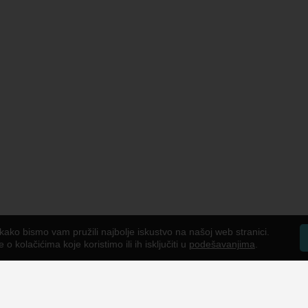
kako bismo vam pružili najbolje iskustvo na našoj web stranici.
o kolačićima koje koristimo ili ih isključiti u
podešavanjima
.