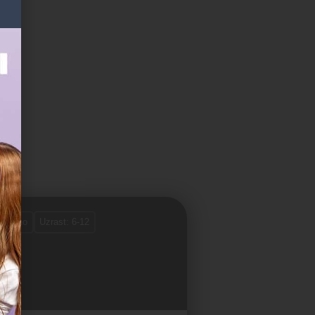
tvoreno
Uzrast: 6-12