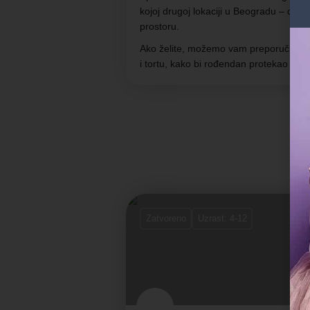
kojoj drugoj lokaciji u Beogradu – dvori
prostoru.
Ako želite, možemo vam preporučiti i 
i tortu, kako bi rođendan protekao bez s
Zatvoreno
Uzrast: 4-12