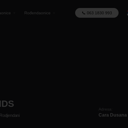
aonice
Rođendaonice
📞 063 1830 993
IDS
Adresa:
Cara Dusana 
Rodjendani