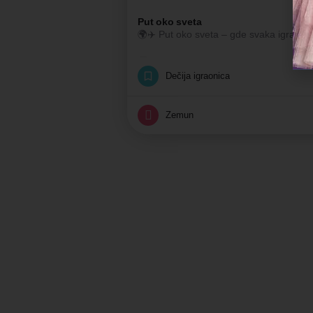
Put oko sveta
Klasična igraonica
Dečija igraonica
Zemun