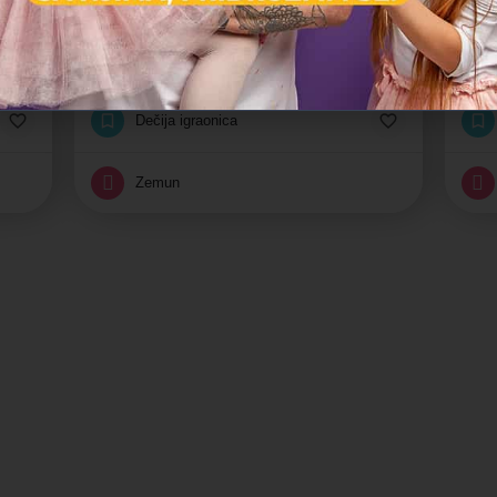
Pepeljuga
Lulu
🌍✈️ Put oko sveta – gde svaka igra vodi na novu avanturu! 🧳🎈
✨ „Pepeljuga – gde se svaka igra pretvara u bajku!“
Tematska igraonica
K
Dečija igraonica
Zemun