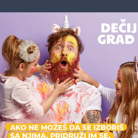
štu, parku, terenu, bašti kafića ili otvorenom
ketering kuću sa kojom sarađujemo za hranu
tresa za roditelje. 🍰🥤
Možda vas zanima i sledeće:
Uzrast: 3-8
Za