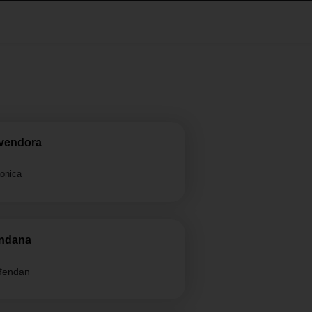
 vendora
aonica
endana
ođendan