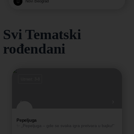
Novi Beograd
Svi Tematski
rođendani
Uzrast: 3-8
Pepeljuga
✨ „Pepeljuga – gde se svaka igra pretvara u bajku!“