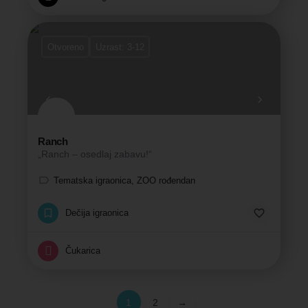
Otvoreno
Uzrast: 3-12
Ranch
„Ranch – osedlaj zabavu!“
Tematska igraonica, ZOO rođendan
Dečija igraonica
Čukarica
1
2
→