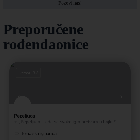
Pozovi nas!
Preporučene
rođendaonice
Uzrast: 3-8
Pepeljuga
✨ „Pepeljuga – gde se svaka igra pretvara u bajku!“
Tematska igraonica