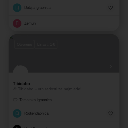
Dečija igraonica
Zemun
Otvoreno
Uzrast: 1-8
Tibidabo
🎉 Tibidabo – vrh radosti za najmlađe!
Tematska igraonica
Rodjendaonica