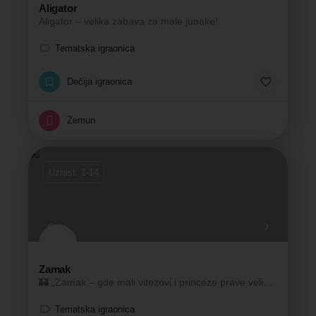
Aligator
Aligator – velika zabava za male junake!
Tematska igraonica
Dečija igraonica
Zemun
Uzrast: 1-14
Zamak
🏰 „Zamak – gde mali vitezovi i princeze prave velike uspomene!”
Tematska igraonica