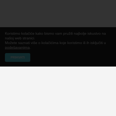
Koristimo kolačiće kako bismo vam pružili najbolje iskustvo na
našoj web stranici.
Možete saznati više o kolačićima koje koristimo ili ih isključiti u
podešavanjima
.
PRIHVATI