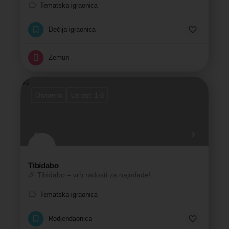
Tematska igraonica
Dečija igraonica
Zemun
Otvoreno
Uzrast: 1-8
Tibidabo
🎉 Tibidabo – vrh radosti za najmlađe!
Tematska igraonica
Rodjendaonica