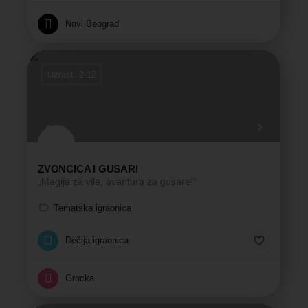
Novi Beograd
Uzrast: 2-12
ZVONCICA I GUSARI
„Magija za vile, avantura za gusare!“
Tematska igraonica
Dečija igraonica
Grocka