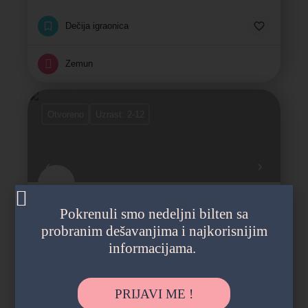
Dečija igraonica
Zemun
Otvoreno
Uzrast: 2-12
Aquarius
Pokrenuli smo nedeljni bilten sa
“More radosti, okean smeha!”
probranim dešavanjima i najkorisnijim
informacijama.
Tematska igraonica
Dečija igraonica
PRIJAVI ME !