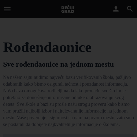
Rođendaonice
Sve rođendaonice na jednom mestu
Na našem sajtu nudimo najveću bazu verifikovanih škola, pažljivo
odabranih kako bismo osigurali tačnost i pouzdanost informacija.
Naša baza omogućava roditeljima da lako pronađu sve što im je
potrebno za donošenje informisane odluke o obrazovanju svog
deteta. Sve škole u bazi su prošle našu strogu proveru kako bismo
vam pružili najbolji izbor i najrelevantnije informacije na jednom
mestu. Vaše poverenje i sigurnost su nam na prvom mestu, zato smo
se postarali da dobijete najkvalitetnije informacije o školama.