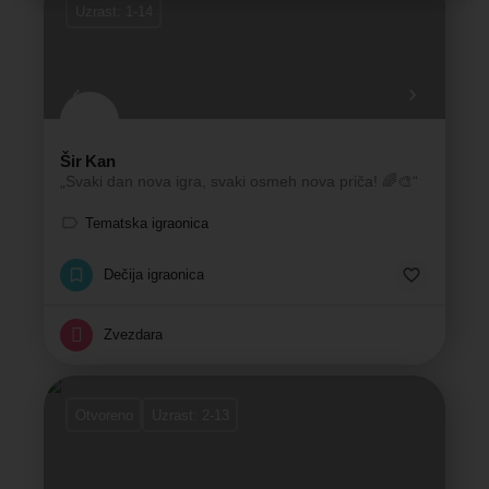
Uzrast: 1-14
Šir Kan
„Svaki dan nova igra, svaki osmeh nova priča! 🌈🎨“
Tematska igraonica
Dečija igraonica
Zvezdara
Otvoreno
Uzrast: 2-13