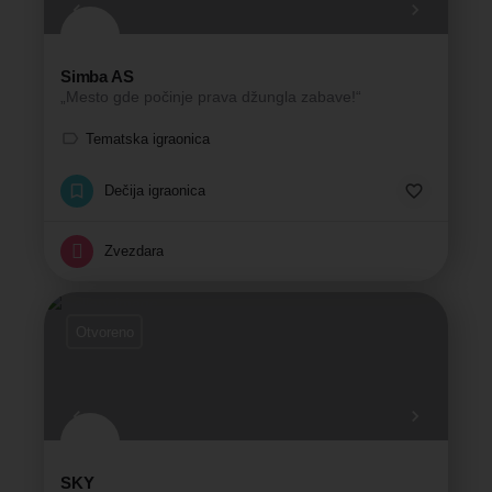
Simba AS
„Mesto gde počinje prava džungla zabave!“
Tematska igraonica
Dečija igraonica
Zvezdara
Otvoreno
SKY