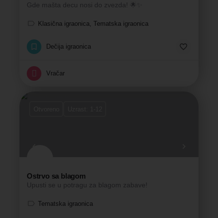
Gde mašta decu nosi do zvezda! 🌟✨
Klasična igraonica, Tematska igraonica
Dečija igraonica
Vračar
Otvoreno
Uzrast: 1-12
Ostrvo sa blagom
Upusti se u potragu za blagom zabave!
Tematska igraonica