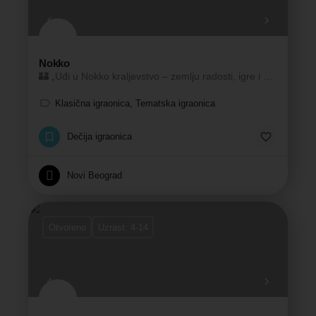
Nokko
🏰 „Uđi u Nokko kraljevstvo – zemlju radosti, igre i osmeha!“
Klasična igraonica, Tematska igraonica
Dečija igraonica
Novi Beograd
Otvoreno
Uzrast: 4-14