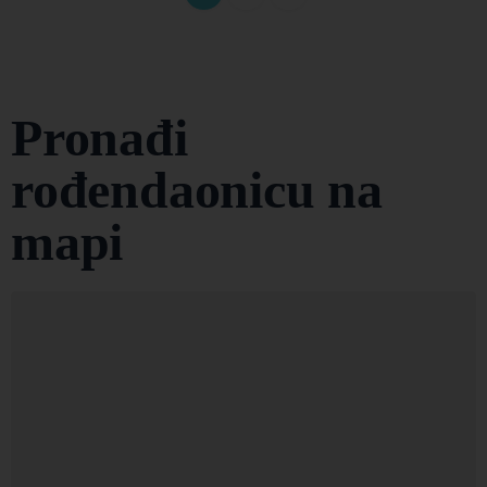
Pronađi
rođendaonicu na
mapi