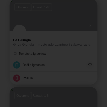
Otvoreno
Uzrast: 1-10
La Giungla
🌿 La Giungla – mesto gde avantura i zabava rastu zajedno! 🐒🎉
Tematska igraonica
Dečija igraonica
Palilula
Otvoreno
Uzrast: 1-8