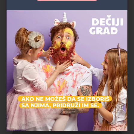
Zvezdara
Otvoreno
Uzrast: 1-12
Okean
"Okean – zaronite u svet igre i zabave! 🌊🎉"
Tematska igraonica
Dečija igraonica
Savski Venac